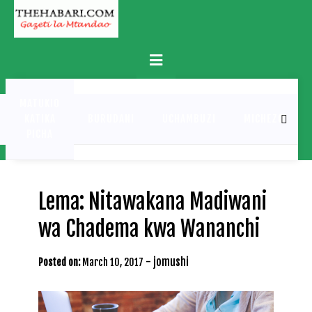
Skip
to
content
Primary
Menu
MATUKIO
KATIKA
BURUDANI
UCHAMBUZI
MICHEZO
PICHA
Lema: Nitawakana Madiwani
wa Chadema kwa Wananchi
-
jomushi
Posted on:
March 10, 2017