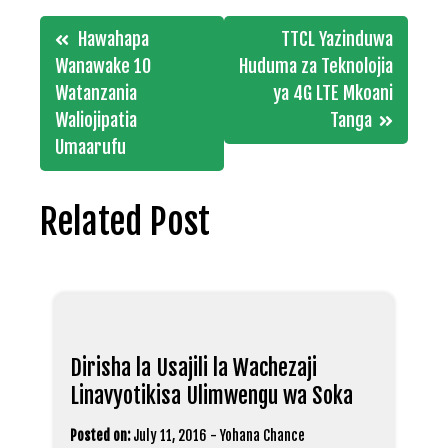
Post
Hawahapa
TTCL Yazinduwa
navigation
Wanawake 10
Huduma za Teknolojia
Watanzania
ya 4G LTE Mkoani
Waliojipatia
Tanga
Umaarufu
Related Post
Dirisha la Usajili la Wachezaji
Linavyotikisa Ulimwengu wa Soka
Posted on:
July 11, 2016
-
Yohana Chance