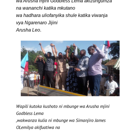
wa Arusha mjini Godbless Lema akizungumza
na wananchi katika mkutano
wa hadhara uliofanyika shule katika viwanja
vya Ngarenaro Jijini
Arusha Leo
.
Wapili kutoka kushoto ni mbunge wa Arusha mjini
Godbless Lema
,wakwanza kulia ni mbunge wa Simanjiro James
OLemilya akifuatiwa na