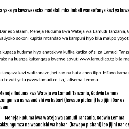
 yake ya kuwawezesha madalali mbalimbali wanaofanya kazi ya kuwat
jini Dar es Salaam, Meneja Huduma kwa Wateja wa Lamudi Tanzani
liyoko sokoni kupitia mtandao wa kampuni hiyo bila malipo yoyot
kupata huduma hiyo anatakiwa kufika katika ofisi za Lamudi Tanzan
ke na kuanza kuitangaza kwenye tovuti www.lamudi.co.tz bila ma
utangaza kazi walizonazo, bei zao na hata eneo ilipo. Mfano kama 
tia tovuti yetu (www.lamudi.co.tz),” alisema Lemma.
Meneja Huduma kwa Wateja wa Lamudi Tanzania, Godwin Lemma
akizungumza na waandishi wa habari (hawapo pichani) leo jijini Dar e