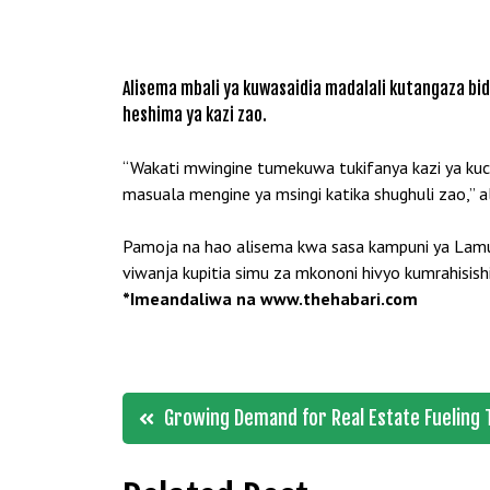
Alisema mbali ya kuwasaidia madalali kutangaza bi
heshima ya kazi zao.
“Wakati mwingine tumekuwa tukifanya kazi ya kuc
masuala mengine ya msingi katika shughuli zao,”
Pamoja na hao alisema kwa sasa kampuni ya Lamu
viwanja kupitia simu za mkononi hivyo kumrahisish
*Imeandaliwa na www.thehabari.com
Post
Growing Demand for Real Estate Fueling
navigation