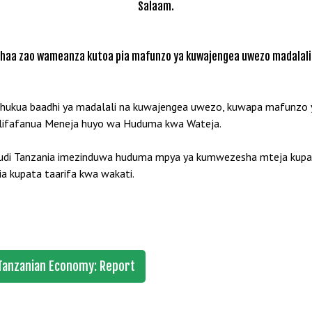
Salaam.
dhaa zao wameanza kutoa pia mafunzo ya kuwajengea uwezo madalali ku
hukua baadhi ya madalali na kuwajengea uwezo, kuwapa mafunzo ya
 alifafanua Meneja huyo wa Huduma kwa Wateja.
di Tanzania imezinduwa huduma mpya ya kumwezesha mteja kupata
ia kupata taarifa kwa wakati.
 Tanzanian Economy: Report