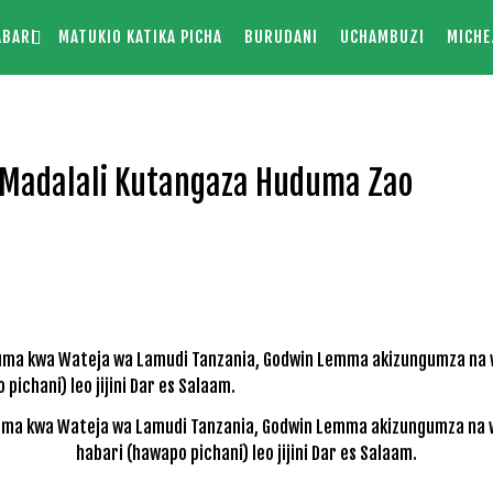
ABARI
MATUKIO KATIKA PICHA
BURUDANI
UCHAMBUZI
MICHE
 Madalali Kutangaza Huduma Zao
ma kwa Wateja wa Lamudi Tanzania, Godwin Lemma akizungumza na 
habari (hawapo pichani) leo jijini Dar es Salaam.