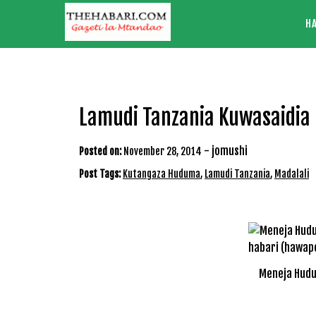
Skip
H
to
content
Lamudi Tanzania Kuwasaidia
-
jomushi
Posted on:
November 28, 2014
Post Tags:
Kutangaza Huduma
,
Lamudi Tanzania
,
Madalali
Meneja Hudu