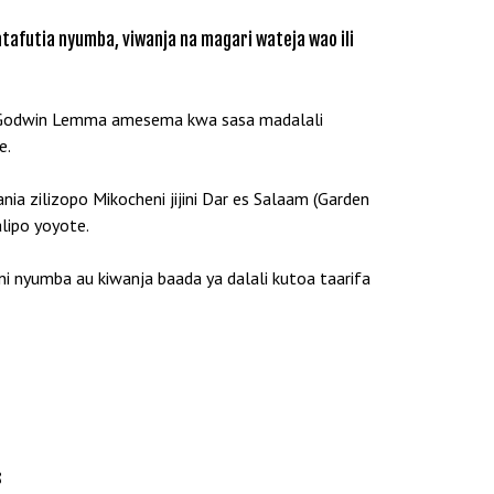
afutia nyumba, viwanja na magari wateja wao ili
a, Godwin Lemma amesema kwa sasa madalali
e.
ia zilizopo Mikocheni jijini Dar es Salaam (Garden
lipo yoyote.
ni nyumba au kiwanja baada ya dalali kutoa taarifa
s