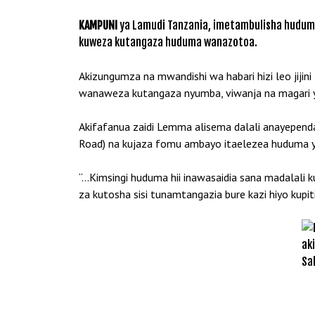
KAMPUNI
ya Lamudi Tanzania, imetambulisha huduma
kuweza kutangaza huduma wanazotoa.
Akizungumza na mwandishi wa habari hizi leo ji
wanaweza kutangaza nyumba, viwanja na magari ya
Akifafanua zaidi Lemma alisema dalali anayependa 
Road) na kujaza fomu ambayo itaelezea huduma ya
“…Kimsingi huduma hii inawasaidia sana madalali k
za kutosha sisi tunamtangazia bure kazi hiyo kupi