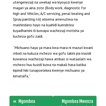
utengenezaji na uwekaji wa kiyoyozi kwenye
magari ya aina zote (Body work, diagnostic for
high and Vihicles, A/C servicing, penal beating and
Spray painting n.k) alisema amevutiwa na
mashindano hayo na kuahidi kuendelea
kuyadhamini ili kuwapa wachezaji motisha ya
kucheza gofu zaidi.
“Michuano haya ya mara kwa mara ni mazuri kwani
mbali na kukuza mchezo wa gofu lakini pia inazidi
kuwanoa wachezaji hawa ambao si wataalam wa
mchezo huu kuzidi kuwa na makali hasa katika
kipindi hiki tunapoelekea kwenye michuano ya
kimataifa,”
Post
Mgombea
Mgombea Mwenza