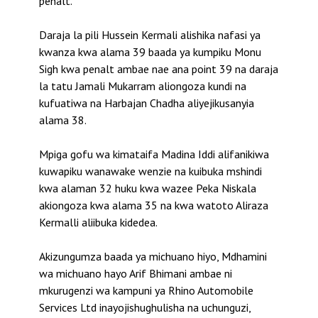
penalt.
Daraja la pili Hussein Kermali alishika nafasi ya
kwanza kwa alama 39 baada ya kumpiku Monu
Sigh kwa penalt ambae nae ana point 39 na daraja
la tatu Jamali Mukarram aliongoza kundi na
kufuatiwa na Harbajan Chadha aliyejikusanyia
alama 38.
Mpiga gofu wa kimataifa Madina Iddi alifanikiwa
kuwapiku wanawake wenzie na kuibuka mshindi
kwa alaman 32 huku kwa wazee Peka Niskala
akiongoza kwa alama 35 na kwa watoto Aliraza
Kermalli aliibuka kidedea.
Akizungumza baada ya michuano hiyo, Mdhamini
wa michuano hayo Arif Bhimani ambae ni
mkurugenzi wa kampuni ya Rhino Automobile
Services Ltd inayojishughulisha na uchunguzi,