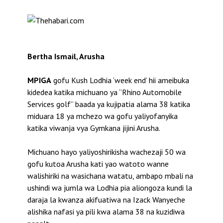
Bertha Ismail, Arusha
MPIGA
gofu Kush Lodhia ‘week end’ hii ameibuka
kidedea katika michuano ya “Rhino Automobile
Services golf” baada ya kujipatia alama 38 katika
miduara 18 ya mchezo wa gofu yaliyofanyika
katika viwanja vya Gymkana jijini Arusha.
Michuano hayo yaliyoshirikisha wachezaji 50 wa
gofu kutoa Arusha kati yao watoto wanne
walishiriki na wasichana watatu, ambapo mbali na
ushindi wa jumla wa Lodhia pia aliongoza kundi la
daraja la kwanza akifuatiwa na Izack Wanyeche
alishika nafasi ya pili kwa alama 38 na kuzidiwa