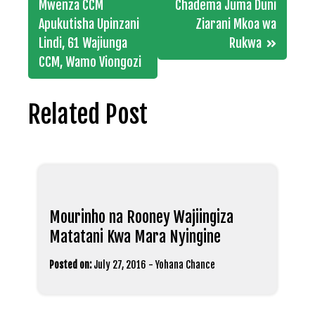
navigation
Mwenza CCM
Chadema Juma Duni
Apukutisha Upinzani
Ziarani Mkoa wa
Lindi, 61 Wajiunga
Rukwa
CCM, Wamo Viongozi
Related Post
Mourinho na Rooney Wajiingiza
Matatani Kwa Mara Nyingine
Posted on:
July 27, 2016
-
Yohana Chance