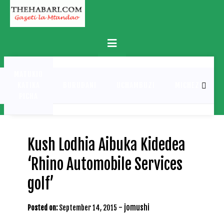
Skip
to
content
Primary
Menu
MATUKIO
KATIKA
BURUDANI
UCHAMBUZI
MICHEZO
PICHA
Kush Lodhia Aibuka Kidedea
‘Rhino Automobile Services
golf’
-
jomushi
Posted on:
September 14, 2015