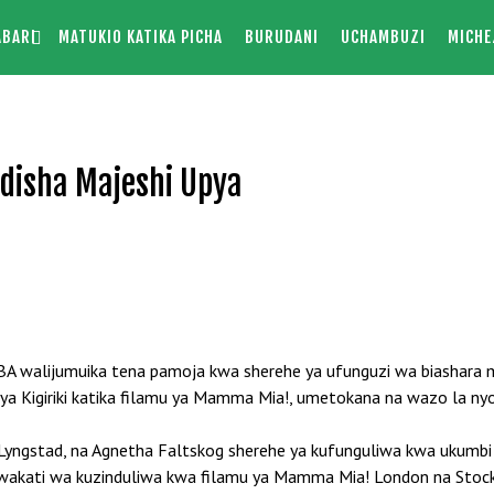
ABARI
MATUKIO KATIKA PICHA
BURUDANI
UCHAMBUZI
MICHE
udisha Majeshi Upya
A walijumuika tena pamoja kwa sherehe ya ufunguzi wa biashara m
 Kigiriki katika filamu ya Mamma Mia!, umetokana na wazo la ny
 Lyngstad, na Agnetha Faltskog sherehe ya kufunguliwa kwa ukumbi
wakati wa kuzinduliwa kwa filamu ya Mamma Mia! London na Sto