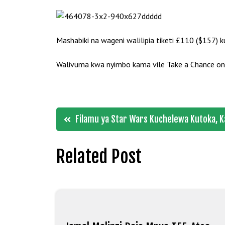
Mashabiki na wageni walilipia tiketi £110 ($157
Walivuma kwa nyimbo kama vile Take a Chance o
Post
Filamu ya Star Wars Kuchelewa Kutoka, K
navigation
Related Post