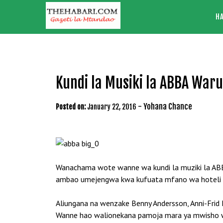
Skip
H
to
content
Kundi la Musiki la ABBA War
-
Yohana Chance
Posted on:
January 22, 2016
Wanachama wote wanne wa kundi la muziki la ABB
ambao umejengwa kwa kufuata mfano wa hoteli ya
Aliungana na wenzake Benny Andersson, Anni-Frid
Wanne hao walionekana pamoja mara ya mwisho 