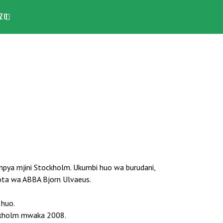
ZO
pya mjini Stockholm. Ukumbi huo wa burudani,
ota wa ABBA Bjorn Ulvaeus.
 huo.
ckholm mwaka 2008.