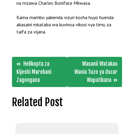
na mzawa Charles Boniface Mkwasa.
Kama mambo yakienda vizuri kocha huyo huenda
akasaini mkataba wa kuvinoa vikosi vya timu za
taifa za vijana.
Post
Helikopta za
Wasanii Watakao
navigation
Kijeshi Marekani
Wania Tuzo ya Oscar
Zagongana
Wapatikana
Related Post