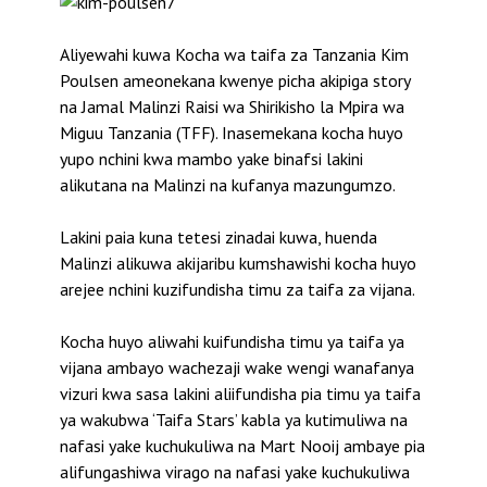
Aliyewahi kuwa Kocha wa taifa za Tanzania Kim
Poulsen ameonekana kwenye picha akipiga story
na Jamal Malinzi Raisi wa Shirikisho la Mpira wa
Miguu Tanzania (TFF). Inasemekana kocha huyo
yupo nchini kwa mambo yake binafsi lakini
alikutana na Malinzi na kufanya mazungumzo.
Lakini paia kuna tetesi zinadai kuwa, huenda
Malinzi alikuwa akijaribu kumshawishi kocha huyo
arejee nchini kuzifundisha timu za taifa za vijana.
Kocha huyo aliwahi kuifundisha timu ya taifa ya
vijana ambayo wachezaji wake wengi wanafanya
vizuri kwa sasa lakini aliifundisha pia timu ya taifa
ya wakubwa ‘Taifa Stars’ kabla ya kutimuliwa na
nafasi yake kuchukuliwa na Mart Nooij ambaye pia
alifungashiwa virago na nafasi yake kuchukuliwa