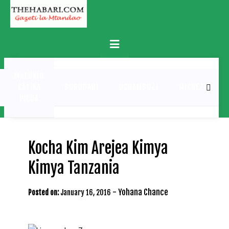
Skip
to
content
Primary
Menu
MATUKIO
KATIKA
BURUDANI
UCHAMBUZI
MICHEZO
PICHA
Kocha Kim Arejea Kimya
Kimya Tanzania
-
Yohana Chance
Posted on:
January 16, 2016