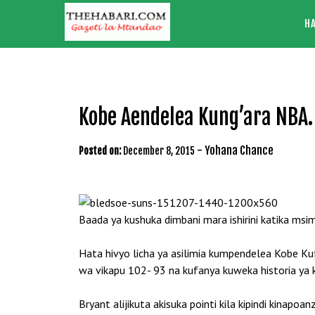
Skip
H
to
content
Kobe Aendelea Kung’ara NBA.
-
Yohana Chance
Posted on:
December 8, 2015
Baada ya kushuka dimbani mara ishirini katika msi
Hata hivyo licha ya asilimia kumpendelea Kobe Kuf
wa vikapu 102- 93 na kufanya kuweka historia ya k
Bryant alijikuta akisuka pointi kila kipindi kinap