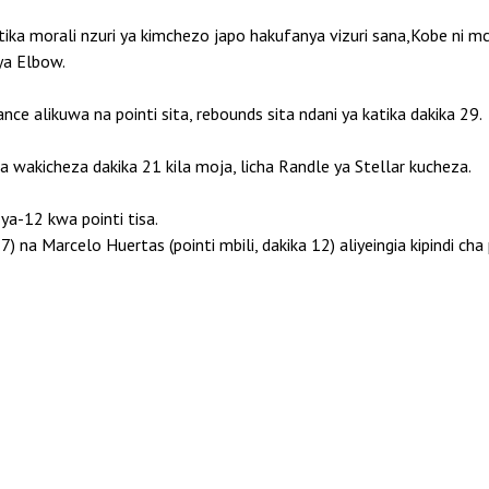
ka morali nzuri ya kimchezo japo hakufanya vizuri sana,Kobe ni mch
ya Elbow.
nce alikuwa na pointi sita, rebounds sita ndani ya katika dakika 29.
a wakicheza dakika 21 kila moja, licha Randle ya Stellar kucheza.
ya-12 kwa pointi tisa.
7) na Marcelo Huertas (pointi mbili, dakika 12) aliyeingia kipindi c