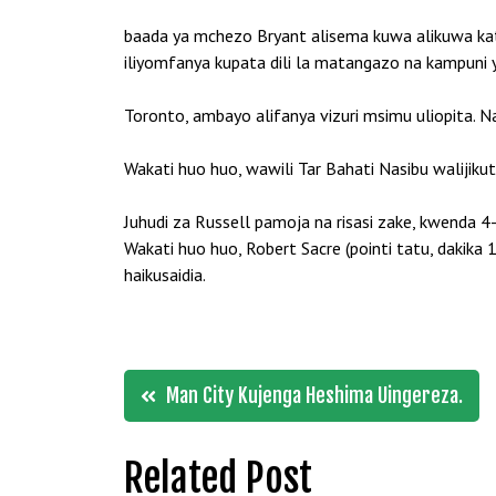
baada ya mchezo Bryant alisema kuwa alikuwa kati
iliyomfanya kupata dili la matangazo na kampuni 
Toronto, ambayo alifanya vizuri msimu uliopita. Na
Wakati huo huo, wawili Tar Bahati Nasibu walijikut
Juhudi za Russell pamoja na risasi zake, kwenda 4-
Wakati huo huo, Robert Sacre (pointi tatu, dakika 1
haikusaidia.
Post
Man City Kujenga Heshima Uingereza.
navigation
Related Post