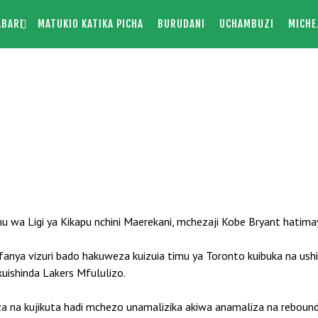
ABARI
MATUKIO KATIKA PICHA
BURUDANI
UCHAMBUZI
MICHE
mu wa Ligi ya Kikapu nchini Maerekani, mchezaji Kobe Bryant hatimay
anya vizuri bado hakuweza kuizuia timu ya Toronto kuibuka na ushi
uishinda Lakers Mfululizo.
oanza na kujikuta hadi mchezo unamalizika akiwa anamaliza na rebound