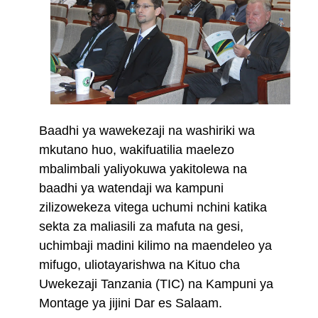
Baadhi ya wawekezaji na washiriki wa
mkutano huo, wakifuatilia maelezo
mbalimbali yaliyokuwa yakitolewa na
baadhi ya watendaji wa kampuni
zilizowekeza vitega uchumi nchini katika
sekta za maliasili za mafuta na gesi,
uchimbaji madini kilimo na maendeleo ya
mifugo, uliotayarishwa na Kituo cha
Uwekezaji Tanzania (TIC) na Kampuni ya
Montage ya jijini Dar es Salaam.