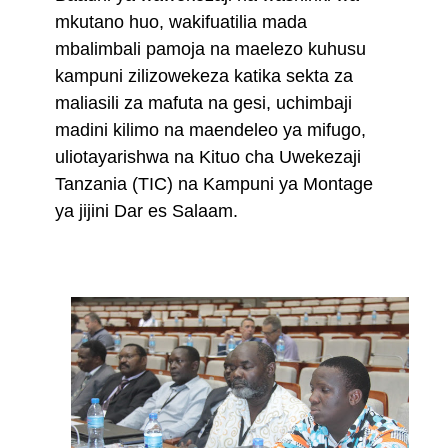
mkutano huo, wakifuatilia mada
mbalimbali pamoja na maelezo kuhusu
kampuni zilizowekeza katika sekta za
maliasili za mafuta na gesi, uchimbaji
madini kilimo na maendeleo ya mifugo,
uliotayarishwa na Kituo cha Uwekezaji
Tanzania (TIC) na Kampuni ya Montage
ya jijini Dar es Salaam.