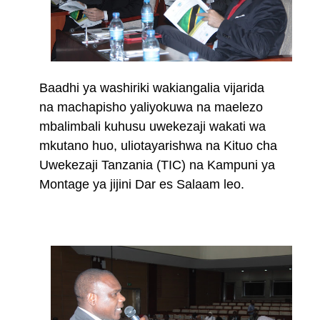
Baadhi ya washiriki wakiangalia vijarida
na machapisho yaliyokuwa na maelezo
mbalimbali kuhusu uwekezaji wakati wa
mkutano huo, uliotayarishwa na Kituo cha
Uwekezaji Tanzania (TIC) na Kampuni ya
Montage ya jijini Dar es Salaam leo.