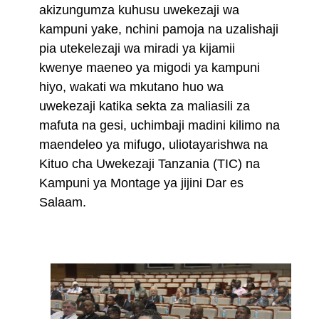
akizungumza kuhusu uwekezaji wa
kampuni yake, nchini pamoja na uzalishaji
pia utekelezaji wa miradi ya kijamii
kwenye maeneo ya migodi ya kampuni
hiyo, wakati wa mkutano huo wa
uwekezaji katika sekta za maliasili za
mafuta na gesi, uchimbaji madini kilimo na
maendeleo ya mifugo, uliotayarishwa na
Kituo cha Uwekezaji Tanzania (TIC) na
Kampuni ya Montage ya jijini Dar es
Salaam.