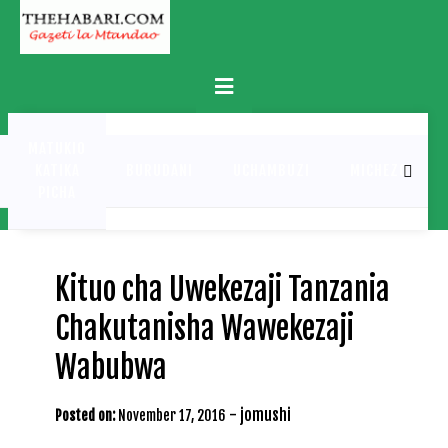
Skip
to
content
Primary
Menu
MATUKIO
KATIKA
BURUDANI
UCHAMBUZI
MICHEZO
PICHA
Kituo cha Uwekezaji Tanzania
Chakutanisha Wawekezaji
Wabubwa
-
jomushi
Posted on:
November 17, 2016