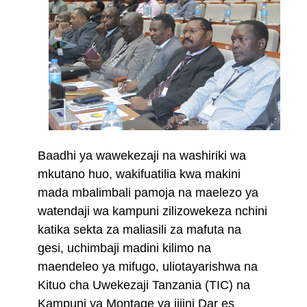
Baadhi ya wawekezaji na washiriki wa
mkutano huo, wakifuatilia kwa makini
mada mbalimbali pamoja na maelezo ya
watendaji wa kampuni zilizowekeza nchini
katika sekta za maliasili za mafuta na
gesi, uchimbaji madini kilimo na
maendeleo ya mifugo, uliotayarishwa na
Kituo cha Uwekezaji Tanzania (TIC) na
Kampuni ya Montage ya jijini Dar es