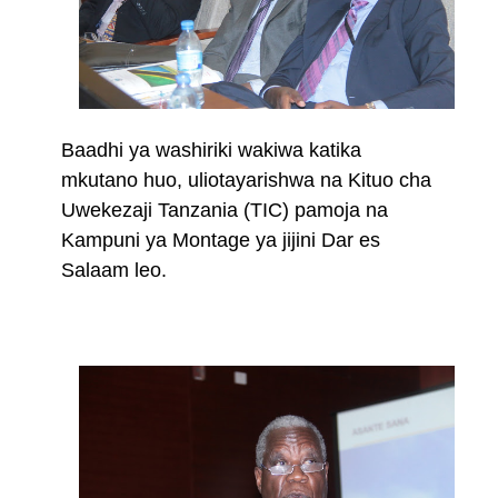
Baadhi ya washiriki wakiwa katika
mkutano huo, uliotayarishwa na Kituo cha
Uwekezaji Tanzania (TIC) pamoja na
Kampuni ya Montage ya jijini Dar es
Salaam leo.