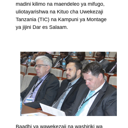
madini kilimo na maendeleo ya mifugo,
uliotayarishwa na Kituo cha Uwekezaji
Tanzania (TIC) na Kampuni ya Montage
ya jijini Dar es Salaam.
Baadhi ya wawekezaji na washiriki wa