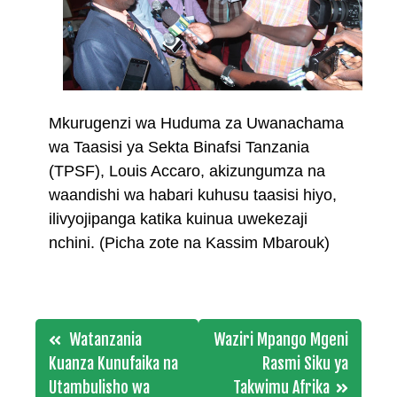
Mkurugenzi wa Huduma za Uwanachama
wa Taasisi ya Sekta Binafsi Tanzania
(TPSF), Louis Accaro, akizungumza na
waandishi wa habari kuhusu taasisi hiyo,
ilivyojipanga katika kuinua uwekezaji
nchini. (Picha zote na Kassim Mbarouk)
Post
Watanzania
Waziri Mpango Mgeni
navigation
Kuanza Kunufaika na
Rasmi Siku ya
Utambulisho wa
Takwimu Afrika