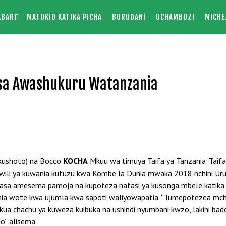
ABARI
MATUKIO KATIKA PICHA
BURUDANI
UCHAMBUZI
MICHE
wasa Awashukuru Watanzania
KOCHA
Mkuu wa timuya Taifa ya Tanzania ‘Taif
ili ya kuwania kufuzu kwa Kombe la Dunia mwaka 2018 nchini Urusi
sa amesema pamoja na kupoteza nafasi ya kusonga mbele katika 
ia wote kwa ujumla kwa sapoti waliyowapatia. “Tumepotezea mche
likua chachu ya kuweza kuibuka na ushindi nyumbani kwzo, lakini ba
o” alisema