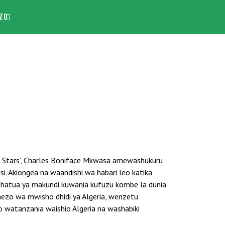
ZO
a Stars’, Charles Boniface Mkwasa amewashukuru
. Akiongea na waandishi wa habari leo katika
hatua ya makundi kuwania kufuzu kombe la dunia
zo wa mwisho dhidi ya Algeria, wenzetu
do watanzania waishio Algeria na washabiki