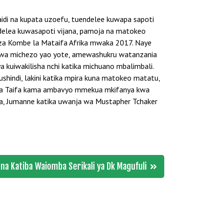
aidi na kupata uzoefu, tuendelee kuwapa sapoti
delea kuwasapoti vijana, pamoja na matokeo
li za Kombe la Mataifa Afrika mwaka 2017. Naye
i wa michezo yao yote, amewashukru watanzania
uiwakilisha nchi katika michuano mbalimbali.
ushindi, lakini katika mpira kuna matokeo matatu,
u ya Taifa kama ambavyo mmekua mkifanya kwa
geria, Jumanne katika uwanja wa Mustapher Tchaker
a Katiba Waiomba Serikali ya Dk Magufuli