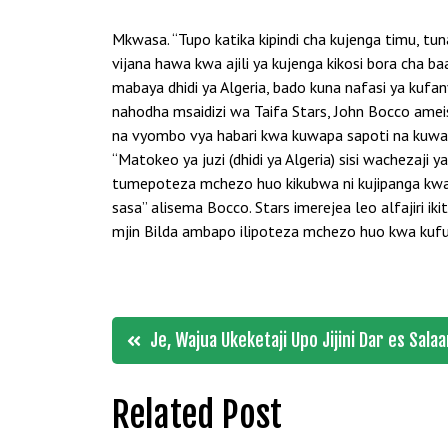
Mkwasa. “Tupo katika kipindi cha kujenga timu, t
vijana hawa kwa ajili ya kujenga kikosi bora c
mabaya dhidi ya Algeria, bado kuna nafasi ya kuf
nahodha msaidizi wa Taifa Stars, John Bocco am
na vyombo vya habari kwa kuwapa sapoti na kuwa
“Matokeo ya juzi (dhidi ya Algeria) sisi wachezaj
tumepoteza mchezo huo kikubwa ni kujipanga kwa
sasa” alisema Bocco. Stars imerejea leo alfajiri i
mjin Bilda ambapo ilipoteza mchezo huo kwa kuf
Post
Je, Wajua Ukeketaji Upo Jijini Dar es Sala
navigation
Related Post