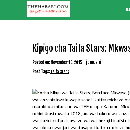
Skip
H
to
content
Kipigo cha Taifa Stars: Mk
-
jomushi
Posted on:
November 19, 2015
Post Tags:
Taifa Stars
watanzania kwa kuwapa sapoti katika michezo miw
ukumbi wa mikutano wa TFF uliopo Karume, Mkwa
nchini Urusi mwaka 2018, anawashukuru watanzan
walituzidi kiufundi, uwezo wa wachezaji binafsi u
waliokuja uwanjani walitusapoti katika mchezo hu