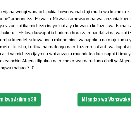
una vijana wengi wanaochipukia, hivyo wanahitaji muda wa kucheza z
ha baadae” ameongeza Mkwasa. Mkwasa amewaomba watanzania kuen
anya vizuri katika michezo inayofuata ya kuwania kufuzu kwa Faina
eishukuru TFF kwa kuwapatia huduma bora za maandalizi na wakat
omba kuendelea kuwaunga mkono pindi wanapokua na majukumu ya k
i yametusikitisha, tulikua na malengo na mtazamo tofauti wa kupata 
 ajili ya michezo ijayo na watanzania muendelea kutusapoti tim
kitokea nchini Algeria ilipokua na mchezo wa marudiano dhidi ya Al
ungwa mabao 7 -0.
am kwa Asilimia 38
Mtandao wa Wanawake n