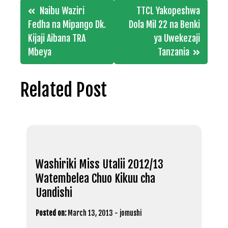
Post
Naibu Waziri
TTCL Yakopeshwa
navigation
Fedha na Mipango Dk.
Dola Mil 22 na Benki
Kijaji Aibana TRA
ya Uwekezaji
Mbeya
Tanzania
Related Post
Washiriki Miss Utalii 2012/13
Watembelea Chuo Kikuu cha
Uandishi
Posted on:
March 13, 2013
-
jomushi