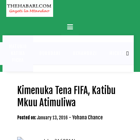
Skip
to
content
Primary
Menu
MATUKIO
KATIKA
BURUDANI
UCHAMBUZI
MICHEZO
PICHA
Kimenuka Tena FIFA, Katibu
Mkuu Atimuliwa
-
Yohana Chance
Posted on:
January 13, 2016