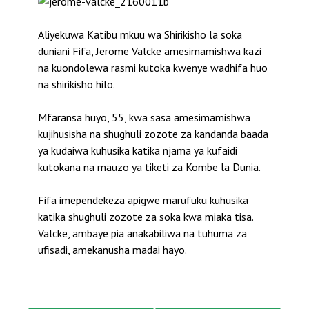
Aliyekuwa Katibu mkuu wa Shirikisho la soka
duniani Fifa, Jerome Valcke amesimamishwa kazi
na kuondolewa rasmi kutoka kwenye wadhifa huo
na shirikisho hilo.
Mfaransa huyo, 55, kwa sasa amesimamishwa
kujihusisha na shughuli zozote za kandanda baada
ya kudaiwa kuhusika katika njama ya kufaidi
kutokana na mauzo ya tiketi za Kombe la Dunia.
Fifa imependekeza apigwe marufuku kuhusika
katika shughuli zozote za soka kwa miaka tisa.
Valcke, ambaye pia anakabiliwa na tuhuma za
ufisadi, amekanusha madai hayo.