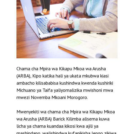
Chama cha Mpira wa Kikapu Mkoa wa Arusha
(ARBA), Kipo katika hali ya ukata mkubwa kiasi
ambacho kilisababisa kushindwa kwenda kushiriki
Michuano ya Taifa yaliyomalizika mwishoni mwa
mwezi Novemba Mkoani Morogoro.
Mwenyekiti wa chama cha Mpira wa Kikapu Mkoa
wa Arusha (ARBA) Barick Kilimba alisema kuwa
licha ya chama kuandaa kikosi kwa ajili ya
mashindano, walishindwa kufanikisha lengo zikiwa