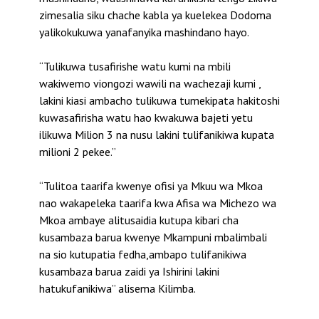
zimesalia siku chache kabla ya kuelekea Dodoma
yalikokukuwa yanafanyika mashindano hayo.
“Tulikuwa tusafirishe watu kumi na mbili
wakiwemo viongozi wawili na wachezaji kumi ,
lakini kiasi ambacho tulikuwa tumekipata hakitoshi
kuwasafirisha watu hao kwakuwa bajeti yetu
ilikuwa Milion 3 na nusu lakini tulifanikiwa kupata
milioni 2 pekee.”
“Tulitoa taarifa kwenye ofisi ya Mkuu wa Mkoa
nao wakapeleka taarifa kwa Afisa wa Michezo wa
Mkoa ambaye alitusaidia kutupa kibari cha
kusambaza barua kwenye Mkampuni mbalimbali
na sio kutupatia fedha,ambapo tulifanikiwa
kusambaza barua zaidi ya Ishirini lakini
hatukufanikiwa” alisema Kilimba.