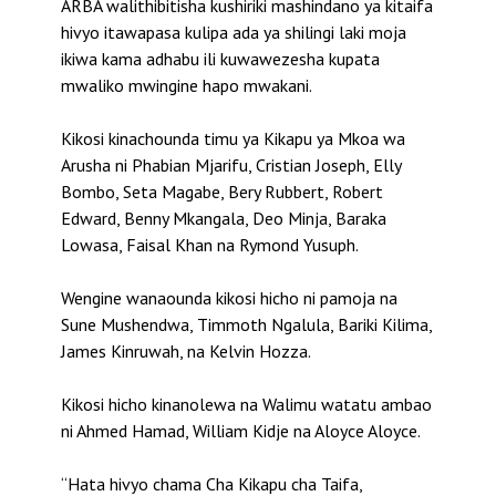
ARBA walithibitisha kushiriki mashindano ya kitaifa
hivyo itawapasa kulipa ada ya shilingi laki moja
ikiwa kama adhabu ili kuwawezesha kupata
mwaliko mwingine hapo mwakani.
Kikosi kinachounda timu ya Kikapu ya Mkoa wa
Arusha ni Phabian Mjarifu, Cristian Joseph, Elly
Bombo, Seta Magabe, Bery Rubbert, Robert
Edward, Benny Mkangala, Deo Minja, Baraka
Lowasa, Faisal Khan na Rymond Yusuph.
Wengine wanaounda kikosi hicho ni pamoja na
Sune Mushendwa, Timmoth Ngalula, Bariki Kilima,
James Kinruwah, na Kelvin Hozza.
Kikosi hicho kinanolewa na Walimu watatu ambao
ni Ahmed Hamad, William Kidje na Aloyce Aloyce.
“Hata hivyo chama Cha Kikapu cha Taifa,