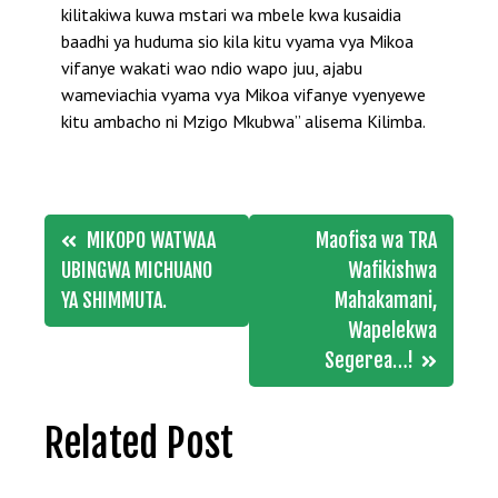
kilitakiwa kuwa mstari wa mbele kwa kusaidia
baadhi ya huduma sio kila kitu vyama vya Mikoa
vifanye wakati wao ndio wapo juu, ajabu
wameviachia vyama vya Mikoa vifanye vyenyewe
kitu ambacho ni Mzigo Mkubwa” alisema Kilimba.
Post
MIKOPO WATWAA
Maofisa wa TRA
navigation
UBINGWA MICHUANO
Wafikishwa
YA SHIMMUTA.
Mahakamani,
Wapelekwa
Segerea…!
Related Post