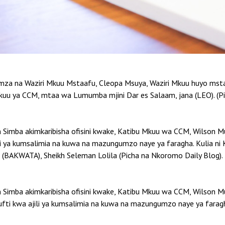
 na Waziri Mkuu Mstaafu, Cleopa Msuya, Waziri Mkuu huyo mstaa
uu ya CCM, mtaa wa Lumumba mjini Dar es Salaam, jana (LEO). (Pi
n Simba akimkaribisha ofisini kwake, Katibu Mkuu wa CCM, Wilson Mu
li ya kumsalimia na kuwa na mazungumzo naye ya faragha. Kulia ni
(BAKWATA), Sheikh Seleman Lolila (Picha na Nkoromo Daily Blog).
n Simba akimkaribisha ofisini kwake, Katibu Mkuu wa CCM, Wilson Mu
ti kwa ajili ya kumsalimia na kuwa na mazungumzo naye ya faragh