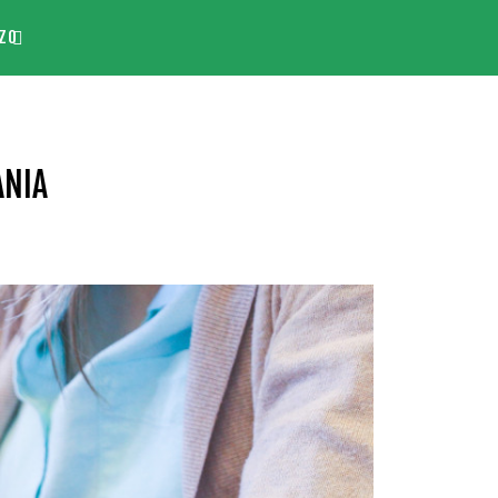
ZO
ANIA