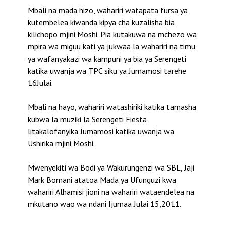
Mbali na mada hizo, wahariri watapata fursa ya
kutembelea kiwanda kipya cha kuzalisha bia
kilichopo mjini Moshi. Pia kutakuwa na mchezo wa
mpira wa miguu kati ya jukwaa la wahariri na timu
ya wafanyakazi wa kampuni ya bia ya Serengeti
katika uwanja wa TPC siku ya Jumamosi tarehe
16Julai.
Mbali na hayo, wahariri watashiriki katika tamasha
kubwa la muziki la Serengeti Fiesta
litakalofanyika Jumamosi katika uwanja wa
Ushirika mjini Moshi.
Mwenyekiti wa Bodi ya Wakurungenzi wa SBL, Jaji
Mark Bomani atatoa Mada ya Ufunguzi kwa
wahariri Alhamisi jioni na wahariri wataendelea na
mkutano wao wa ndani Ijumaa Julai 15,2011.