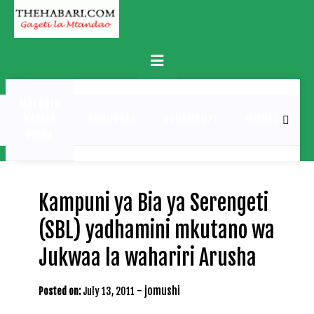
Skip
to
content
Primary
Menu
MATUKIO
KATIKA
BURUDANI
UCHAMBUZI
MICHEZO
PICHA
Kampuni ya Bia ya Serengeti
(SBL) yadhamini mkutano wa
Jukwaa la wahariri Arusha
-
jomushi
Posted on:
July 13, 2011