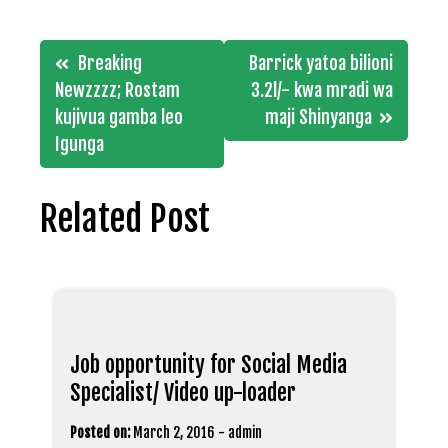
Post
Breaking
Barrick yatoa bilioni
navigation
Newzzzz; Rostam
3.2l/- kwa mradi wa
kujivua gamba leo
maji Shinyanga
Igunga
Related Post
Job opportunity for Social Media
Specialist/ Video up-loader
Posted on:
March 2, 2016
-
admin