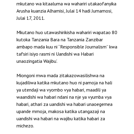
mkutano wa kitaaluma wa wahariri utakaofanyika
Arusha kuanzia Alhamisi, Julai 14 hadi Jumamosi,
Julai 17, 2011.
Mkutano huo utawashirikisha wahariri wapatao 80
kutoka Tanzania Bara na Tanzania Zanzibar
ambapo mada kuu ni “Responsible Journalism” kwa
tafsiri isiyo rasmi ni Uandishi wa Habari
unaozingatia Wajibu’.
Miongoni mwa mada zitakazowasilishwa na
kujadiliwa katika mkutano huo ni pamoja na hali
ya utendaji wa vyombo vya habari, maadili ya
waandishi wa habari ndani na nje ya vyumba vya
habari, athari za uandishi wa habari unaoegemea
upande mmoja, makosa katika utangazaji na
uandishi wa habari na wajibu katika habari za
michezo.