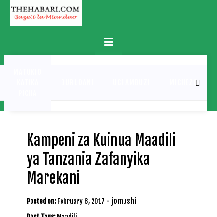
Skip
to
content
Primary
Menu
MATUKIO
KATIKA
BURUDANI
UCHAMBUZI
MICHEZO
PICHA
Kampeni za Kuinua Maadili
ya Tanzania Zafanyika
Marekani
-
jomushi
Posted on:
February 6, 2017
Post Tags:
Maadili