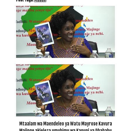
Mtaalam wa Maendeleo ya Watu Mayrose Kavura
Majinge akieleza umuhimu wa Kanuni ya Dhahabu