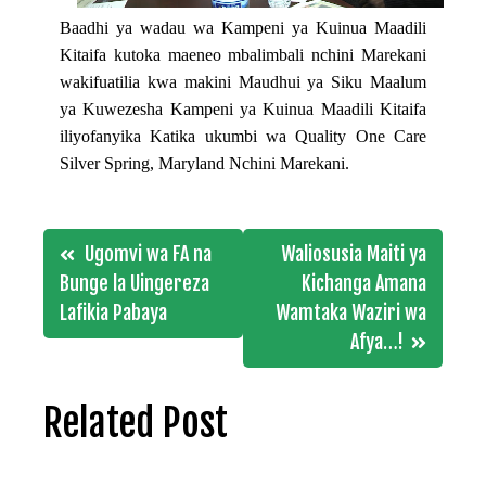
Baadhi ya wadau wa Kampeni ya Kuinua Maadili
Kitaifa kutoka maeneo mbalimbali nchini Marekani
wakifuatilia kwa makini Maudhui ya Siku Maalum
ya Kuwezesha Kampeni ya Kuinua Maadili Kitaifa
iliyofanyika Katika ukumbi wa Quality One Care
Silver Spring, Maryland Nchini Marekani.
Post
Ugomvi wa FA na
Waliosusia Maiti ya
navigation
Bunge la Uingereza
Kichanga Amana
Lafikia Pabaya
Wamtaka Waziri wa
Afya…!
Related Post