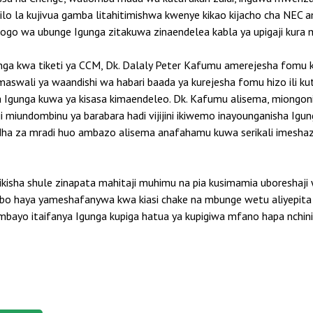
hilo la kujivua gamba litahitimishwa kwenye kikao kijacho cha NEC
ogo wa ubunge Igunga zitakuwa zinaendelea kabla ya upigaji kur
ga kwa tiketi ya CCM, Dk. Dalaly Peter Kafumu amerejesha fomu
u maswali ya waandishi wa habari baada ya kurejesha fomu hizo ili
a Igunga kuwa ya kisasa kimaendeleo. Dk. Kafumu alisema, miongon
i miundombinu ya barabara hadi vijijini ikiwemo inayounganisha Igu
ha za mradi huo ambazo alisema anafahamu kuwa serikali imeshazit
isha shule zinapata mahitaji muhimu na pia kusimamia uboreshaji w
ambo haya yameshafanywa kwa kiasi chake na mbunge wetu aliyepita R
mbayo itaifanya Igunga kupiga hatua ya kupigiwa mfano hapa nchini”