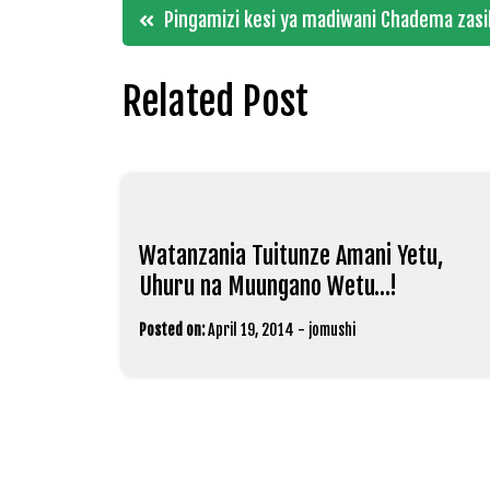
Post
Pingamizi kesi ya madiwani Chadema zasi
navigation
Related Post
Watanzania Tuitunze Amani Yetu,
Uhuru na Muungano Wetu…!
Posted on:
April 19, 2014
-
jomushi