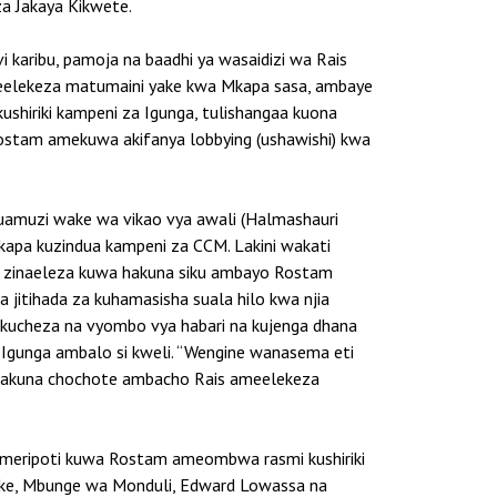
za Jakaya Kikwete.
 karibu, pamoja na baadhi ya wasaidizi wa Rais
meelekeza matumaini yake kwa Mkapa sasa, ambaye
riki kampeni za Igunga, tulishangaa kuona
Rostam amekuwa akifanya lobbying (ushawishi) kwa
 uamuzi wake wa vikao vya awali (Halmashauri
apa kuzindua kampeni za CCM. Lakini wakati
e, zinaeleza kuwa hakuna siku ambayo Rostam
itihada za kuhamasisha suala hilo kwa njia
kucheza na vyombo vya habari na kujenga dhana
Igunga ambalo si kweli. “Wengine wanasema eti
 hakuna chochote ambacho Rais ameelekeza
a vimeripoti kuwa Rostam ameombwa rasmi kushiriki
zake, Mbunge wa Monduli, Edward Lowassa na