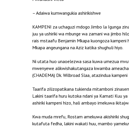
– Adaiwa kumwangukia ashirikishwe
KAMPENI za uchaguzi mdogo Jimbo la Igunga zina
juu ya ushiriki wa mbunge wa zamani wa jimbo hi
rais mstaafu Benjamin Mkapa kuongoza kampeni h
Mkapa angeungana na Aziz katika shughuli hiyo.
Ni utata huo unaoelezwa sasa kuwa umezua mvuta
mwenyewe alikwishakutangaza kwamba ameacha ka
(CHADEMA) Dk. Wilbroad Slaa, atazindua kampeni
Taarifa zilizopatikana tukienda mitamboni zinase
Lakini taarifa huru kutoka ndani ya Kamati Kuu 
ashiriki kampeni hizo, hali ambayo imekuwa ikita
Kwa muda mrefu, Rostam amekuwa akishiriki shug
kutafuta fedha, lakini wakati huu, mambo yame