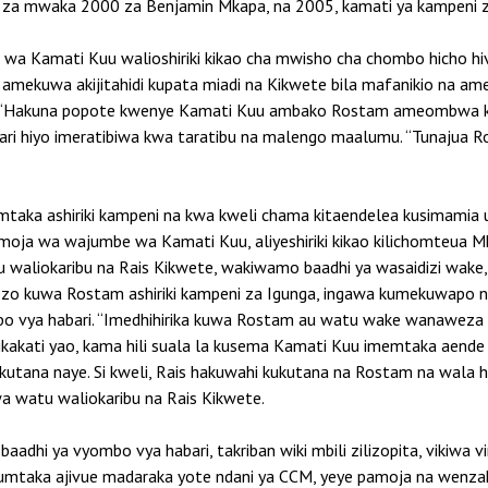
eni za mwaka 2000 za Benjamin Mkapa, na 2005, kamati ya kampeni 
wa Kamati Kuu walioshiriki kikao cha mwisho cha chombo hicho hivi
amekuwa akijitahidi kupata miadi na Kikwete bila mafanikio na a
Hakuna popote kwenye Kamati Kuu ambako Rostam ameombwa kushi
bari hiyo imeratibiwa kwa taratibu na malengo maalumu. “Tunajua 
imtaka ashiriki kampeni na kwa kweli chama kitaendelea kusimamia
ja wa wajumbe wa Kamati Kuu, aliyeshiriki kikao kilichomteua Mk
u waliokaribu na Rais Kikwete, wakiwamo baadhi ya wasaidizi wak
 kuwa Rostam ashiriki kampeni za Igunga, ingawa kumekuwapo na j
bo vya habari. “Imedhihirika kuwa Rostam au watu wake wanaweza 
akati yao, kama hili suala la kusema Kamati Kuu imemtaka aende 
tana naye. Si kweli, Rais hakuwahi kukutana na Rostam na wala
 watu waliokaribu na Rais Kikwete.
 baadhi ya vyombo vya habari, takriban wiki mbili zilizopita, vikiw
 kumtaka ajivue madaraka yote ndani ya CCM, yeye pamoja na wen