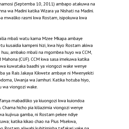
Jumamosi (Septemba 10, 2011) ambapo atakuwa na
a wa Madini katika Wizara ya Nishati na Madini.
toa mwaliko rasmi kwa Rostam, isipokuwa kwa
chilia mbali watu kama Mzee Mkapa ambaye
 kusaidia kampeni hizi, kwa hiyo Rostam akiwa
ka huu, ambako mbali na mgombea huyo wa CCM,
 Mahona (CUF). CCM kwa sasa imekuwa katika
wa kuwataka baadhi ya viongozi wake wenye
uba ya Rais Jakaya Kikwete ambaye ni Mwenyekiti
odoma, Uwanja wa Jamhuri. Katika hotuba hiyo,
fu wa viongozi wake.
fanya mabadiliko ya kiuongozi kwa kuiondoa
 Chama hicho pia kiliazimia viongozi wenye
wa kujivua gamba, ni Rostam pekee ndiye
 kuwa; katika kikao chao na Pius Msekwa,
Rostam aliwahi kuhitimisha tafakari yake na