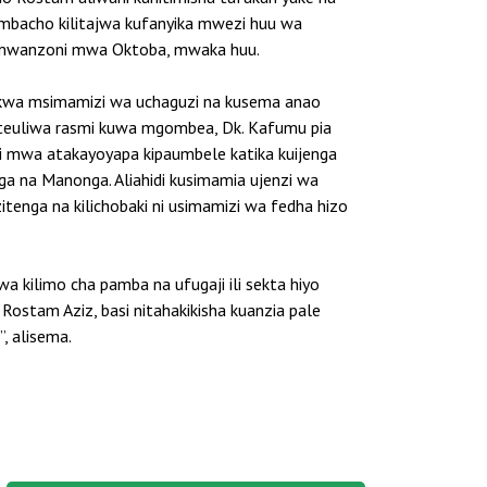
 ambacho kilitajwa kufanyika mwezi huu wa
a mwanzoni mwa Oktoba, mwaka huu.
 kwa msimamizi wa uchaguzi na kusema anao
 kuteuliwa rasmi kuwa mgombea, Dk. Kafumu pia
i mwa atakayoyapa kipaumbele katika kuijenga
nga na Manonga. Aliahidi kusimamia ujenzi wa
enga na kilichobaki ni usimamizi wa fedha hizo
a kilimo cha pamba na ufugaji ili sekta hiyo
ostam Aziz, basi nitahakikisha kuanzia pale
, alisema.