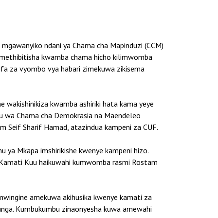
a mgawanyiko ndani ya Chama cha Mapinduzi (CCM)
 zimethibitisha kwamba chama hicho kilimwomba
ifa za vyombo vya habari zimekuwa zikisema
wakishinikiza kwamba ashiriki hata kama yeye
uu wa Chama cha Demokrasia na Maendeleo
 Seif Sharif Hamad, atazindua kampeni za CUF.
u ya Mkapa imshirikishe kwenye kampeni hizo.
wa, Kamati Kuu haikuwahi kumwomba rasmi Rostam
 mwingine amekuwa akihusika kwenye kamati za
Igunga. Kumbukumbu zinaonyesha kuwa amewahi