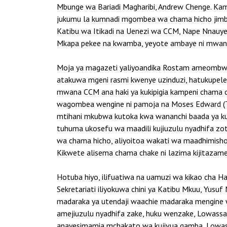
Mbunge wa Bariadi Magharibi, Andrew Chenge. Ka
jukumu la kumnadi mgombea wa chama hicho jimbon
Katibu wa Itikadi na Uenezi wa CCM, Nape Nnauye
Mkapa pekee na kwamba, yeyote ambaye ni mwana
Moja ya magazeti yaliyoandika Rostam ameombwa 
atakuwa mgeni rasmi kwenye uzinduzi, hatukupel
mwana CCM ana haki ya kukipigia kampeni chama 
wagombea wengine ni pamoja na Moses Edward (T
mtihani mkubwa kutoka kwa wananchi baada ya k
tuhuma ukosefu wa maadili kujiuzulu nyadhifa zo
wa chama hicho, aliyoitoa wakati wa maadhimisho
Kikwete alisema chama chake ni lazima kijitazame 
Hotuba hiyo, ilifuatiwa na uamuzi wa kikao cha 
Sekretariati iliyokuwa chini ya Katibu Mkuu, Yus
madaraka ya utendaji waachie madaraka mengine wa
amejiuzulu nyadhifa zake, huku wenzake, Lowassa n
anayesimamia mchakato wa kujivua gamba, Lowass