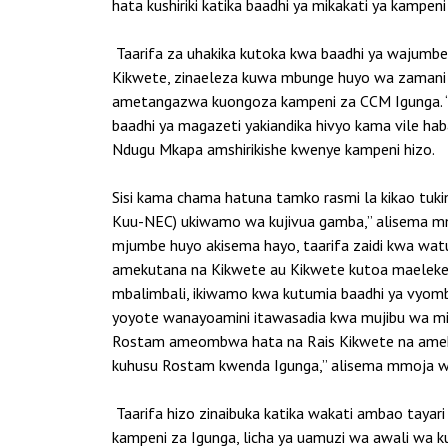
hata kushiriki katika baadhi ya mikakati ya kamp
Taarifa za uhakika kutoka kwa baadhi ya wajumbe 
Kikwete, zinaeleza kuwa mbunge huyo wa zamani 
ametangazwa kuongoza kampeni za CCM Igunga. “
baadhi ya magazeti yakiandika hivyo kama vile ha
Ndugu Mkapa amshirikishe kwenye kampeni hizo.
Sisi kama chama hatuna tamko rasmi la kikao tuk
Kuu-NEC) ukiwamo wa kujivua gamba,” alisema mmo
mjumbe huyo akisema hayo, taarifa zaidi kwa wat
amekutana na Kikwete au Kikwete kutoa maelekezo
mbalimbali, ikiwamo kwa kutumia baadhi ya vyom
yoyote wanayoamini itawasadia kwa mujibu wa mik
Rostam ameombwa hata na Rais Kikwete na ameku
kuhusu Rostam kwenda Igunga,” alisema mmoja wa
Taarifa hizo zinaibuka katika wakati ambao tayari
kampeni za Igunga, licha ya uamuzi wa awali wa