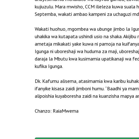
kujiuzulu. Mara mwisho, CCM ilieleza kuwa suala 
Septemba, wakati ambao kampeni za uchaguzi md
Wakati huohuo, mgombea wa ubunge jimbo la Igun
uhakika wa kutapata ushindi usio na shaka. Akijib
ametaja mikakati yake kuwa ni pamoja na kuifany
Igunga ni uboreshaji wa huduma za maji, uboreshaj
daraja la Mbutu kwa kusimamia upatikanaji wa fed
kufika Igunga.
Dk. Kafumu alisema, atasimamia kwa karibu kuhakik
ifanyike kisasa zaidi jimboni humu. “Baadhi ya m
alipoishia kuyaboresha zaidi na kuanzisha mapya a
Chanzo: RaiaMwema