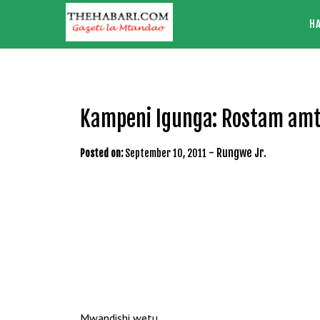
Skip
H
to
content
Kampeni Igunga: Rostam am
-
Rungwe Jr.
Posted on:
September 10, 2011
Mwandishi wetu