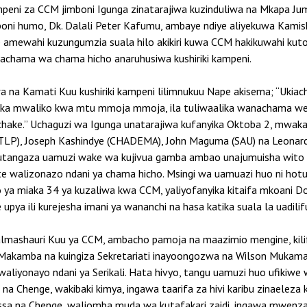
mpeni za CCM jimboni Igunga zinatarajiwa kuzinduliwa na Mkapa 
i humo, Dk. Dalali Peter Kafumu, ambaye ndiye aliyekuwa Kamishn
 amewahi kuzungumzia suala hilo akikiri kuwa CCM hakikuwahi ku
chama wa chama hicho anaruhusiwa kushiriki kampeni.
na Kamati Kuu kushiriki kampeni lilimnukuu Nape akisema; “Ukia
eka mwaliko kwa mtu mmoja mmoja, ila tuliwaalika wanachama wetu
chake.” Uchaguzi wa Igunga unatarajiwa kufanyika Oktoba 2, mwa
LP), Joseph Kashindye (CHADEMA), John Maguma (SAU) na Leonard
utangaza uamuzi wake wa kujivua gamba ambao unajumuisha wito 
te walizonazo ndani ya chama hicho. Msingi wa uamuazi huo ni hot
 ya miaka 34 ya kuzaliwa kwa CCM, yaliyofanyika kitaifa mkoani D
upya ili kurejesha imani ya wananchi na hasa katika suala la uadili
Halmashauri Kuu ya CCM, ambacho pamoja na maazimio mengine, kili
uf Makamba na kuingiza Sekretariati inayoongozwa na Wilson Mukama.
liyonayo ndani ya Serikali. Hata hivyo, tangu uamuzi huo ufikiwe 
a Chenge, wakibaki kimya, ingawa taarifa za hivi karibu zinaeleza
a na Chenge, waliomba muda wa kutafakari zaidi, ingawa mwenzao 