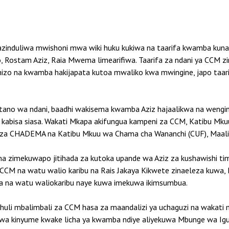
zinduliwa mwishoni mwa wiki huku kukiwa na taarifa kwamba kun
lo, Rostam Aziz, Raia Mwema limearifiwa. Taarifa za ndani ya CCM
izo na kwamba hakijapata kutoa mwaliko kwa mwingine, japo taar
no wa ndani, baadhi wakisema kwamba Aziz hajaalikwa na wengine 
bisa siasa. Wakati Mkapa akifungua kampeni za CCM, Katibu Mk
 za CHADEMA na Katibu Mkuu wa Chama cha Wananchi (CUF), Maalim
ma zimekuwapo jitihada za kutoka upande wa Aziz za kushawishi tim
ya CCM na watu walio karibu na Rais Jakaya Kikwete zinaeleza ku
jwa na watu waliokaribu naye kuwa imekuwa ikimsumbua.
huli mbalimbali za CCM hasa za maandalizi ya uchaguzi na wakati
kuwa kinyume kwake licha ya kwamba ndiye aliyekuwa Mbunge wa 