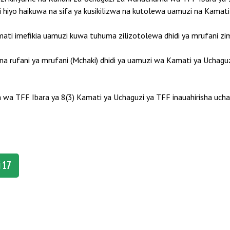
i hiyo haikuwa na sifa ya kusikilizwa na kutolewa uamuzi na Kamati
amati imefikia uamuzi kuwa tuhuma zilizotolewa dhidi ya mrufani zim
a rufani ya mrufani (Mchaki) dhidi ya uamuzi wa Kamati ya Uchag
wa TFF Ibara ya 8(3) Kamati ya Uchaguzi ya TFF inauahirisha uch
 17