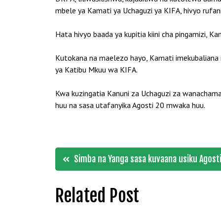
mbele ya Kamati ya Uchaguzi ya KIFA, hivyo rufan
Hata hivyo baada ya kupitia kiini cha pingamizi, K
Kutokana na maelezo hayo, Kamati imekubaliana n
ya Katibu Mkuu wa KIFA.
Kwa kuzingatia Kanuni za Uchaguzi za wanachama 
huu na sasa utafanyika Agosti 20 mwaka huu.
Post
Simba na Yanga sasa kuvaana usiku Agosti
navigation
Related Post