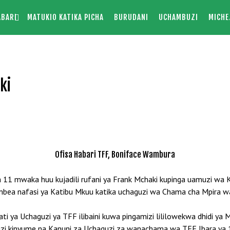
ABARI
MATUKIO KATIKA PICHA
BURUDANI
UCHAMBUZI
MICHE
ki
Ofisa Habari TFF, Boniface Wambura
a 11 mwaka huu kujadili rufani ya Frank Mchaki kupinga uamuzi wa
a nafasi ya Katibu Mkuu katika uchaguzi wa Chama cha Mpira wa 
i ya Uchaguzi ya TFF ilibaini kuwa pingamizi lililowekwa dhidi ya 
uzi kinyume na Kanuni za Uchaguzi za wanachama wa TFF Ibara ya 1