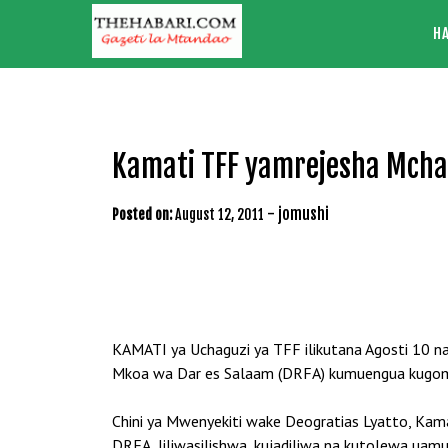
Skip
H
to
content
Kamati TFF yamrejesha Mcha
-
jomushi
Posted on:
August 12, 2011
KAMATI ya Uchaguzi ya TFF ilikutana Agosti 10 n
Mkoa wa Dar es Salaam (DRFA) kumuengua kugombe
Chini ya Mwenyekiti wake Deogratias Lyatto, Kamat
DRFA, liliwasilishwa, kujadiliwa na kutolewa uam