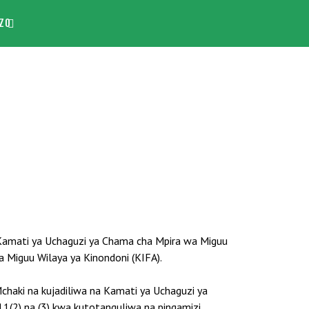
ZO
 Kamati ya Uchaguzi ya Chama cha Mpira wa Miguu
Miguu Wilaya ya Kinondoni (KIFA).
Mchaki na kujadiliwa na Kamati ya Uchaguzi ya
1(2) na (3) kwa kutotanguliwa na pingamizi