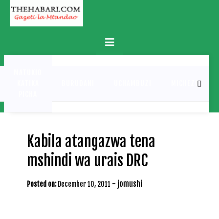
Skip
to
content
Primary
Menu
MATUKIO
KATIKA
BURUDANI
UCHAMBUZI
MICHEZO
PICHA
Kabila atangazwa tena
mshindi wa urais DRC
-
jomushi
Posted on:
December 10, 2011