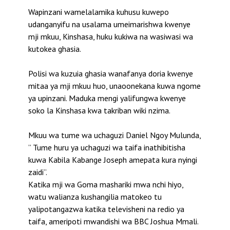
Wapinzani wamelalamika kuhusu kuwepo
udanganyifu na usalama umeimarishwa kwenye
mji mkuu, Kinshasa, huku kukiwa na wasiwasi wa
kutokea ghasia.
Polisi wa kuzuia ghasia wanafanya doria kwenye
mitaa ya mji mkuu huo, unaoonekana kuwa ngome
ya upinzani. Maduka mengi yalifungwa kwenye
soko la Kinshasa kwa takriban wiki nzima.
Mkuu wa tume wa uchaguzi Daniel Ngoy Mulunda,
” Tume huru ya uchaguzi wa taifa inathibitisha
kuwa Kabila Kabange Joseph amepata kura nyingi
zaidi”.
Katika mji wa Goma mashariki mwa nchi hiyo,
watu walianza kushangilia matokeo tu
yalipotangazwa katika televisheni na redio ya
taifa, ameripoti mwandishi wa BBC Joshua Mmali.