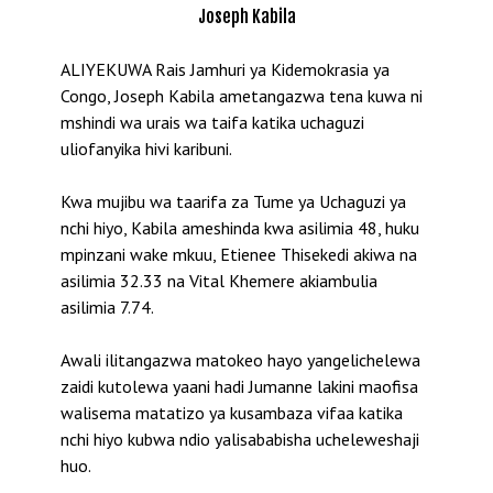
Joseph Kabila
ALIYEKUWA Rais Jamhuri ya Kidemokrasia ya
Congo, Joseph Kabila ametangazwa tena kuwa ni
mshindi wa urais wa taifa katika uchaguzi
uliofanyika hivi karibuni.
Kwa mujibu wa taarifa za Tume ya Uchaguzi ya
nchi hiyo, Kabila ameshinda kwa asilimia 48, huku
mpinzani wake mkuu, Etienee Thisekedi akiwa na
asilimia 32.33 na Vital Khemere akiambulia
asilimia 7.74.
Awali ilitangazwa matokeo hayo yangelichelewa
zaidi kutolewa yaani hadi Jumanne lakini maofisa
walisema matatizo ya kusambaza vifaa katika
nchi hiyo kubwa ndio yalisababisha ucheleweshaji
huo.