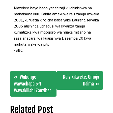
Matokeo hayo bado yanahitaji kuidhinishwa na
mahakama kuu. Kabila amekuwa rais tangu mwaka
2001, kufuatia kifo cha baba yake Laurent. Mwaka
2006 alishinda uchaguzi wa kwanza tangu
kumalizika kwa mgogoro wa miaka mitano na
sasa anatarajiwa kuapishwa Desemba 20 kwa
muhula wake wa pili.
-BBC
Post
Wabunge
Rais Kikwete: Umoja
navigation
wawachapa 5-1
Daima
Wawakilishi Zanzibar
Related Post