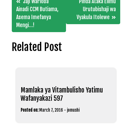
Jaji Warioba
Pinda Ataka Elimu
navigation
Ainadi CCM Butiama,
Urutubishaji wa
Asema Imefanya
Vyakula Itolewe
Mengi…!
Related Post
Mamlaka ya Vitambulisho Yatimu
Wafanyakazi 597
Posted on:
March 7, 2016
-
jomushi