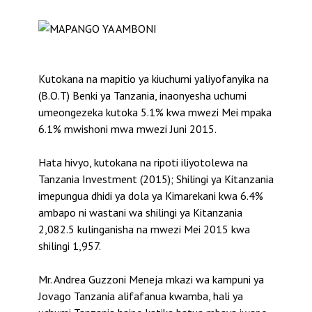
Kutokana na mapitio ya kiuchumi yaliyofanyika na
(B.O.T) Benki ya Tanzania, inaonyesha uchumi
umeongezeka kutoka 5.1% kwa mwezi Mei mpaka
6.1% mwishoni mwa mwezi Juni 2015.
Hata hivyo, kutokana na ripoti iliyotolewa na
Tanzania Investment (2015); Shilingi ya Kitanzania
imepungua dhidi ya dola ya Kimarekani kwa 6.4%
ambapo ni wastani wa shilingi ya Kitanzania
2,082.5 kulinganisha na mwezi Mei 2015 kwa
shilingi 1,957.
Mr. Andrea Guzzoni Meneja mkazi wa kampuni ya
Jovago Tanzania alifafanua kwamba, hali ya