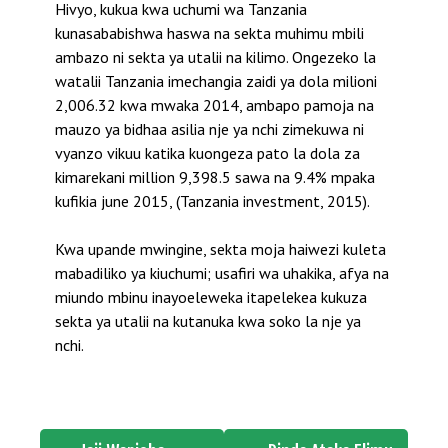
Hivyo, kukua kwa uchumi wa Tanzania
kunasababishwa haswa na sekta muhimu mbili
ambazo ni sekta ya utalii na kilimo. Ongezeko la
watalii Tanzania imechangia zaidi ya dola milioni
2,006.32 kwa mwaka 2014, ambapo pamoja na
mauzo ya bidhaa asilia nje ya nchi zimekuwa ni
vyanzo vikuu katika kuongeza pato la dola za
kimarekani million 9,398.5 sawa na 9.4% mpaka
kufikia june 2015, (Tanzania investment, 2015).
Kwa upande mwingine, sekta moja haiwezi kuleta
mabadiliko ya kiuchumi; usafiri wa uhakika, afya na
miundo mbinu inayoeleweka itapelekea kukuza
sekta ya utalii na kutanuka kwa soko la nje ya
nchi.
Post