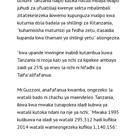
uchumi Tanzania haipo katika hatua mbaya iwapo
juhudi za ufuatiliaji kwenye sekta mbalimbali
zitatekelezeka ikiwemo kupunguza malipo kwa
kutumia dola badala ya shillingi za Kitanzania,
“kuhamisisha matumizi ya fedha zetu, itasaidia
kupanda kwa thamani ya shilingi yetu” aliongezea.
“kwa upande mwingine inabidi kutambua kuwa
Tanzania ni moja kati ya nchi za kipekee ambayo
zaidi ya 25% ya eneo la nchi ni hifadhi za
Taifa”alifafanua.
Mr.Guzzoni, anafafanua kwamba, ongezeko la
watalii bado ni chachu ya maendeleo Tanzania,
ikiwa kwa mwaka tunapokea idadi kubwa ya
watalii kutoka ndani na nje ya nchi; “Mwaka 1995
kulikuwa na idadi ya watalii 295,312 hadi kufikia
2014 watalii wameongezeka kufikia 1,140,156”.