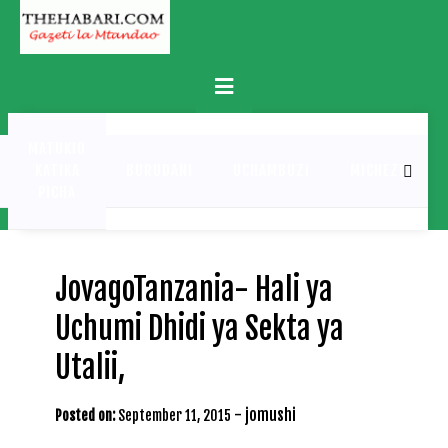
Skip
to
content
Primary
Menu
MATUKIO
KATIKA
BURUDANI
UCHAMBUZI
MICHEZO
PICHA
JovagoTanzania- Hali ya
Uchumi Dhidi ya Sekta ya
Utalii,
-
jomushi
Posted on:
September 11, 2015