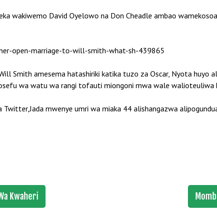
zeka wakiwemo David Oyelowo na Don Cheadle ambao wamekosoa 
 Will Smith amesema hatashiriki katika tuzo za Oscar, Nyota huyo
osefu wa watu wa rangi tofauti miongoni mwa wale walioteuliwa 
 Twitter,Jada mwenye umri wa miaka 44 alishangazwa alipogundu
Wa Kwaheri
Momba