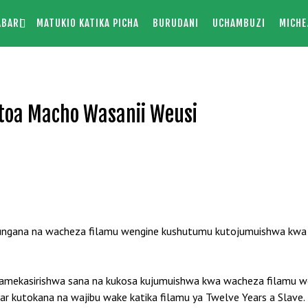
ABARI
MATUKIO KATIKA PICHA
BURUDANI
UCHAMBUZI
MICHE
atoa Macho Wasanii Weusi
eungana na wacheza filamu wengine kushutumu kutojumuishwa kwa
 amekasirishwa sana na kukosa kujumuishwa kwa wacheza filamu we
r kutokana na wajibu wake katika filamu ya Twelve Years a Slave.