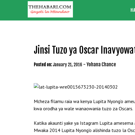
Skip
H
to
content
Jinsi Tuzo ya Oscar Inavyow
-
Yohana Chance
Posted on:
January 21, 2016
Mcheza filamu raia wa kenya Lupita Nyong’o am
kwa orodha ya wale wanaowania tuzo za Oscars.
Katika akaunti yake ya Istagram Lupita amesema
Mwaka 2014 Lupita Nyong’o alishinda tuzo la Osca