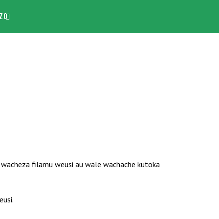
ZO
 wacheza filamu weusi au wale wachache kutoka
usi.