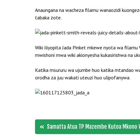
Anaungana na wacheza filamu wanaozidi kuonge
tabaka zote.
Wiki iliyopita Jada Pinket mkewe nyota wa filamu
mwishoni mwa wiki akionyesha kukasirishwa na uk
Katika msururu wa ujumbe huo katika mtandao wa
orodha za juu wakati uteuzi huo ulipofanywa.
Post
Samatta Atua TP Mazembe Kutoa Mkono 