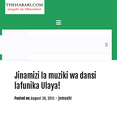
Skip
to
content
Primary
Menu
MATUKIO
KATIKA
BURUDANI
UCHAMBUZI
MICHEZO
PICHA
Jinamizi la muziki wa dansi
lafunika Ulaya!
-
jomushi
Posted on:
August 24, 2011