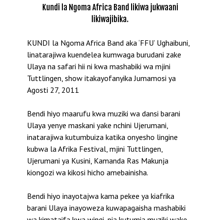
Kundi la Ngoma Africa Band likiwa jukwaani
likiwajibika.
KUNDI la Ngoma Africa Band aka ‘FFU’ Ughaibuni,
linatarajiwa kuendelea kumwaga burudani zake
Ulaya na safari hii ni kwa mashabiki wa mjini
Tuttlingen, show itakayofanyika Jumamosi ya
Agosti 27, 2011
Bendi hiyo maarufu kwa muziki wa dansi barani
Ulaya yenye maskani yake nchini Ujerumani,
inatarajiwa kutumbuiza katika onyesho lingine
kubwa la Afrika Festival, mjini Tuttlingen,
Ujerumani ya Kusini, Kamanda Ras Makunja
kiongozi wa kikosi hicho amebainisha.
Bendi hiyo inayotajwa kama pekee ya kiafrika
barani Ulaya inayoweza kuwapagaisha mashabiki
wa kimataifa kwa wingi, pia kutumia muziki wake