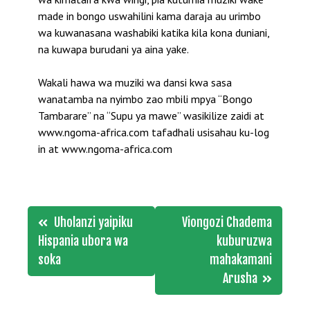
made in bongo uswahilini kama daraja au urimbo
wa kuwanasana washabiki katika kila kona duniani,
na kuwapa burudani ya aina yake.
Wakali hawa wa muziki wa dansi kwa sasa
wanatamba na nyimbo zao mbili mpya “Bongo
Tambarare” na “Supu ya mawe” wasikilize zaidi at
www.ngoma-africa.com tafadhali usisahau ku-log
in at www.ngoma-africa.com
Post
Uholanzi yaipiku
Viongozi Chadema
navigation
Hispania ubora wa
kuburuzwa
soka
mahakamani
Arusha