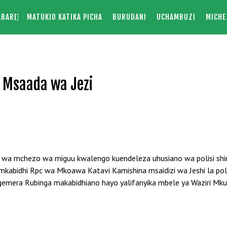
ABARI
MATUKIO KATIKA PICHA
BURUDANI
UCHAMBUZI
MICHE
a Msaada wa Jezi
ira wa mchezo wa miguu kwalengo kuendeleza uhusiano wa polisi shi
abidhi Rpc wa Mkoawa Katavi Kamishina msaidizi wa Jeshi la polis
emera Rubinga makabidhiano hayo yalifanyika mbele ya Waziri Mkuu 