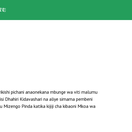
ZO
rikishi pichani anaonekana mbunge wa viti malumu
i Dhahiri Kidavashari na aliye simama pembeni
Mizengo Pinda katika kijiji cha kibaoni Mkoa wa