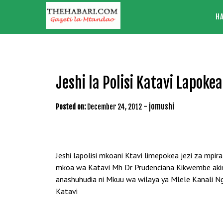
Skip
H
to
content
Jeshi la Polisi Katavi Lapoke
-
jomushi
Posted on:
December 24, 2012
Jeshi lapolisi mkoani Ktavi limepokea jezi za mp
mkoa wa Katavi Mh Dr Prudenciana Kikwembe akimk
anashuhudia ni Mkuu wa wilaya ya Mlele Kanali Ng
Katavi