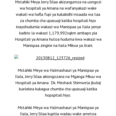
Mstahiki Meya Jerry Silaa akizungumza na uongozi
wa hospitali ya Amana na wafanyakazi wake
wakati wa hafla fupi ya kukabidhi msaada wa taa
za chumba cha upasuaji katika hospitali hiyo
inayohudumia wakazi wa Manispaa ya Ilala yenye
kadirio la wakazi 1,179,992sqkm ambapo pia
Hospitali ya Amana hutoa huduma kwa wakazi wa
Manispaa zingine na hata Mikoa ya Jirani.
Mstahiki Meya wa Halmashauri ya Manispaa ya
Ilala, Jerry Silaa akiongozana na Mganga Mkuu wa
Hospitali ya Amana Dk. Meshack Shimwela (kulia)
kuelekea kukagua chumba cha upasuaji katika
hopspitali hiyo.
Mstahiki Meya wa Halmashauri ya Manispaa ya
Ilala, Jerry Silaa kupitia wadau wake ametoa