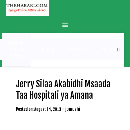
Skip
to
content
Primary
Menu
MATUKIO
KATIKA
BURUDANI
UCHAMBUZI
MICHEZO
PICHA
Jerry Silaa Akabidhi Msaada
Taa Hospitali ya Amana
-
jomushi
Posted on:
August 14, 2013