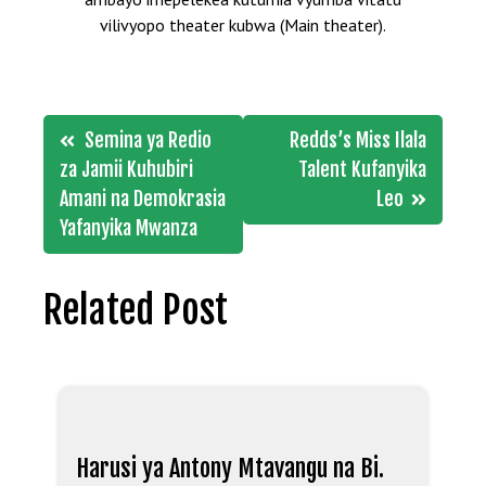
vilivyopo theater kubwa (Main theater).
Post
Semina ya Redio
Redds’s Miss Ilala
navigation
za Jamii Kuhubiri
Talent Kufanyika
Amani na Demokrasia
Leo
Yafanyika Mwanza
Related Post
Harusi ya Antony Mtavangu na Bi.