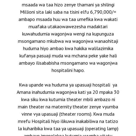
msaada wa taa hizo zenye thamani ya shilingi
Millioni sita laki saba na tisini elfu 6,790,000/=
ambapo msaada huu wa taa umefika kwa wakati
muafaka utakaowawezesha madaktari
kuwahudumia wagonjwa wengi na kupunguza
msongamano mkubwa wa wagonjwa wanaohitaji
huduma hiyo ambao kwa hakika walilazimika
kufanya pasuaji muda wa mchana peke yake hali
ambayo ilisababisha msongamano wa wagonjwa
hospitalini hapo.
Kwa upande wa huduma ya upasuaji hospitali ya
Amana inahudumia wagonjwa kati ya 20 mpaka 30
kwa siku kwa kutumia theater mbili ambazo ni
main theater na maternity theater zenye vyumba
vinne vya upasuaji (theater rooms). Kwa muda
mrefu Hospitali hiyo ilikuwa inakabiliwa na tatizo
la kuharibika kwa taa ya upasuaji (operating lamp)
ambayo imepelekea kutumia vyumba vitatu