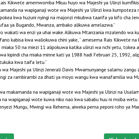
ais Kikwete amemwomba Mkuu huyo wa Majeshi ya Ulinzi kumfikis
akamanda na wapiganaji wote wa Majeshi ya Ulinzi kwa kumpoteza
okea kwa huzuni nyingi na majonzi mkubwa taarifa ya kifo cha Je
 Rufaa ya Bugando, Mwanza, ambako alikuwa amelazwa.”
Kyaro wakati wa enzi ya uhai wake. Alikuwa Mtanzania mzalendo wa 
ano kabisa kwa waliokuwa chini yake, “ amesema Rais Kikwete na
 cha miaka 50 na miezi 11 alipokuwa katika ulinzi wa nchi yetu, toke
a kipindi cha miaka minne kati ya 1988 hadi Februari 25, 1992, ali
ukuka kwa taifa letu.”
 Majeshi ya Ulinzi Jenerali Davis Mwamunyange salamu zangu za r
nyingi za rambirambi za dhati ya moyo wangu kwa wanafamilia w
gu kwa makamanda na wapiganaji wote wa Majeshi ya Ulinzi na U
 na wapiganaji wote kuwa niko nao kwa sababu huu ni msiba wetu 
nyezi Mungu, Mwingi wa Rehema, aiweka pema peponi roho ya Mar