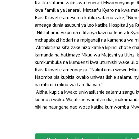
Katika salamu zake kwa Jenerali Mwamunyange, R
kwa familia ya Jenerali Mstaafu Kyaro na kwa m
Rais Kikwete amesema katika salamu zake, “Nimep
ameaga dunia asubuhi ya leo katika Hospitali ya
“Nilifahamu vizuri na nilifanya kazi na Jenerali 
mchapakazi hodari na mpiganaji na kamanda wa mf
“Alithibitisha sifa zake hizo katika kipindi chote
kamanda na hatimaye Mkuu wa Majeshi ya Ulinzi kw
kumkumbuka na kumuenzi kwa utumishi wake uliot
Rais Kikwete ameongeza: “Nakutumia wewe Mkuu wa
Naomba pia kupitia kwako uniwasilishie salamu 
na mhimili mkuu wa familia yao.”
“Aidha, kupitia kwako uniwasilishie salamu zan
kiongozi wako. Wajulishe wanafamilia, makamanda
hiki na naungana nao wote katika kumwomba Mwe
Post