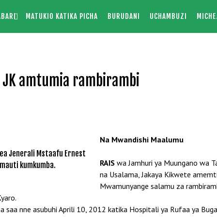
ABARI
MATUKIO KATIKA PICHA
BURUDANI
UCHAMBUZI
MICHE
i, JK amtumia rambirambi
Na Mwandishi Maalumu
ea Jenerali Mstaafu Ernest
RAIS
wa Jamhuri ya Muungano wa Tan
a mauti kumkumba.
na Usalama, Jakaya Kikwete amemtum
Mwamunyange salamu za rambiramb
Kyaro.
 saa nne asubuhi Aprili 10, 2012 katika Hospitali ya Rufaa ya Bu