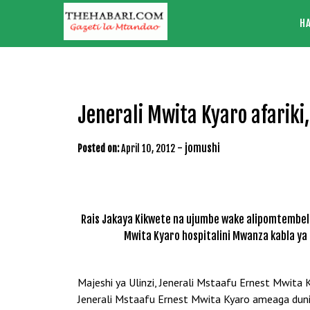
Skip
H
to
content
Jenerali Mwita Kyaro afarik
-
jomushi
Posted on:
April 10, 2012
Rais Jakaya Kikwete na ujumbe wake alipomtembel
Mwita Kyaro hospitalini Mwanza kabla y
Majeshi ya Ulinzi, Jenerali Mstaafu Ernest Mwita 
Jenerali Mstaafu Ernest Mwita Kyaro ameaga dunia