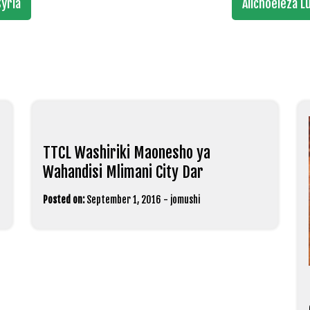
yria
Alichoeleza Lu
TTCL Washiriki Maonesho ya
Wahandisi Mlimani City Dar
Posted on:
September 1, 2016
-
jomushi