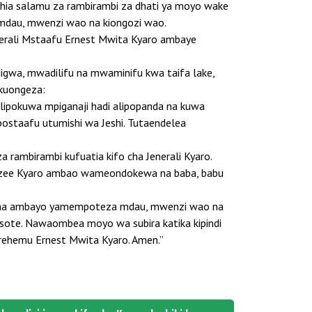
hia salamu za rambirambi za dhati ya moyo wake
 mdau, mwenzi wao na kiongozi wao.
nerali Mstaafu Ernest Mwita Kyaro ambaye
kuigwa, mwadilifu na mwaminifu kwa taifa lake,
 kuongeza:
a alipokuwa mpiganaji hadi alipopanda na kuwa
postaafu utumishi wa Jeshi. Tutaendelea
ambirambi kufuatia kifo cha Jenerali Kyaro.
a Mzee Kyaro ambao wameondokewa na baba, babu
salama ambayo yamempoteza mdau, mwenzi wao na
sote. Nawaombea moyo wa subira katika kipindi
ehemu Ernest Mwita Kyaro. Amen.”