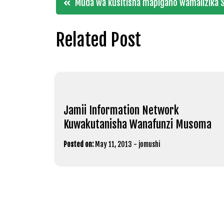
Muda wa kusitisha mapigano wamalizika S
navigation
Related Post
Jamii Information Network
Kuwakutanisha Wanafunzi Musoma
Posted on:
May 11, 2013
-
jomushi