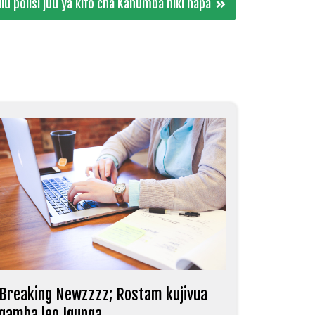
lu polisi juu ya kifo cha Kanumba hiki hapa
Breaking Newzzzz; Rostam kujivua
gamba leo Igunga