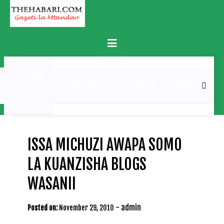
Skip
to
content
Primary
Menu
MATUKIO
KATIKA
BURUDANI
UCHAMBUZI
MICHEZO
PICHA
ISSA MICHUZI AWAPA SOMO
LA KUANZISHA BLOGS
WASANII
-
admin
Posted on:
November 29, 2010