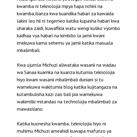
kwamba ni teknolojia mpya hapa nchini na
kwamba,ilianza kwa kuandika habari za kawaida
lakini leo hii ni tegemeo katika kupasha habari kwa
uharaka zaidi, kuwafikia watu wengi kuliko vyombo
kadhaa vya habari na kimbilio la jamii kwani
imekuwa kama sehemu ya jamii katika masuala
mbalimbali.
Kwa ujumla Michuzi aliwataka wasanii na wadau
wa Sanaa kuamka na kuanza kutumia teknolojia
hiyo kwani wasanii mbalimbali duniani si tu
wamekuwa wakitumia blog katika kujitangaza na
kutambulisha kazi zao bali pia wamekuwa
wakimilki mitandao na technolojia mbalimbali za
mawasiliano.
Katika kuonesha kwamba, teknolojia hiyo ni
muhimu Michuzi ameahidi kuwapa mafunzo ya