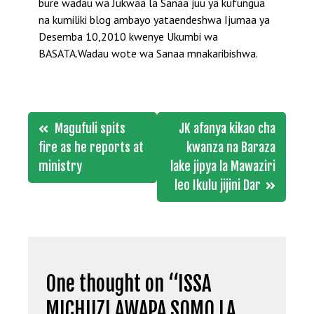
bure wadau wa Jukwaa la Sanaa juu ya kufungua
na kumiliki blog ambayo yataendeshwa Ijumaa ya
Desemba 10,2010 kwenye Ukumbi wa
BASATA.Wadau wote wa Sanaa mnakaribishwa.
Post
Magufuli spits
JK afanya kikao cha
navigation
fire as he reports at
kwanza na Baraza
ministry
lake jipya la Mawaziri
leo Ikulu jijini Dar
One thought on “
ISSA
MICHUZI AWAPA SOMO LA