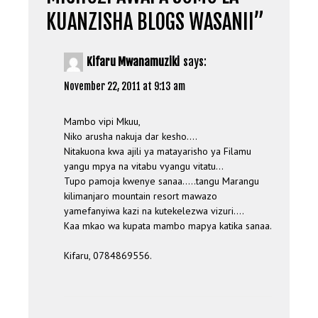
KUANZISHA BLOGS WASANII
”
Kifaru Mwanamuziki
says:
November 22, 2011 at 9:13 am
Mambo vipi Mkuu,
Niko arusha nakuja dar kesho….
Nitakuona kwa ajili ya matayarisho ya Filamu
yangu mpya na vitabu vyangu vitatu…
Tupo pamoja kwenye sanaa…..tangu Marangu
kilimanjaro mountain resort mawazo
yamefanyiwa kazi na kutekelezwa vizuri….
Kaa mkao wa kupata mambo mapya katika sanaa.
Kifaru, 0784869556.