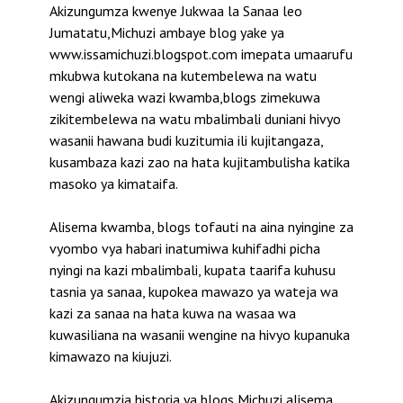
Akizungumza kwenye Jukwaa la Sanaa leo
Jumatatu,Michuzi ambaye blog yake ya
www.issamichuzi.blogspot.com imepata umaarufu
mkubwa kutokana na kutembelewa na watu
wengi aliweka wazi kwamba,blogs zimekuwa
zikitembelewa na watu mbalimbali duniani hivyo
wasanii hawana budi kuzitumia ili kujitangaza,
kusambaza kazi zao na hata kujitambulisha katika
masoko ya kimataifa.
Alisema kwamba, blogs tofauti na aina nyingine za
vyombo vya habari inatumiwa kuhifadhi picha
nyingi na kazi mbalimbali, kupata taarifa kuhusu
tasnia ya sanaa, kupokea mawazo ya wateja wa
kazi za sanaa na hata kuwa na wasaa wa
kuwasiliana na wasanii wengine na hivyo kupanuka
kimawazo na kiujuzi.
Akizungumzia historia ya blogs,Michuzi alisema