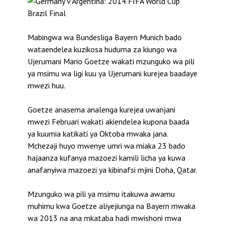
Mabingwa wa Bundesliga Bayern Munich bado
wataendelea kuzikosa huduma za kiungo wa
Ujerumani Mario Goetze wakati mzunguko wa pili
ya msimu wa ligi kuu ya Ujerumani kurejea baadaye
mwezi huu.
Goetze anasema analenga kurejea uwanjani
mwezi Februari wakati akiendelea kupona baada
ya kuumia katikati ya Oktoba mwaka jana.
Mchezaji huyo mwenye umri wa miaka 23 bado
hajaanza kufanya mazoezi kamili licha ya kuwa
anafanyiwa mazoezi ya kibinafsi mjini Doha, Qatar.
Mzunguko wa pili ya msimu itakuwa awamu
muhimu kwa Goetze aliyejiunga na Bayern mwaka
wa 2013 na ana mkataba hadi mwishoni mwa