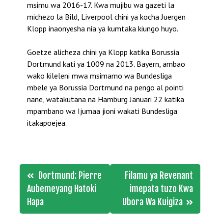
msimu wa 2016-17. Kwa mujibu wa gazeti la
michezo la Bild, Liverpool chini ya kocha Juergen
Klopp inaonyesha nia ya kumtaka kiungo huyo.
Goetze alicheza chini ya Klopp katika Borussia
Dortmund kati ya 1009 na 2013. Bayern, ambao
wako kileleni mwa msimamo wa Bundesliga
mbele ya Borussia Dortmund na pengo al pointi
nane, watakutana na Hamburg Januari 22 katika
mpambano wa Ijumaa jioni wakati Bundesliga
itakapoejea.
Post
Dortmund: Pierre
Filamu ya Revenant
navigation
Aubemeyang Hatoki
imepata tuzo Kwa
Hapa
Ubora Wa Kuigiza