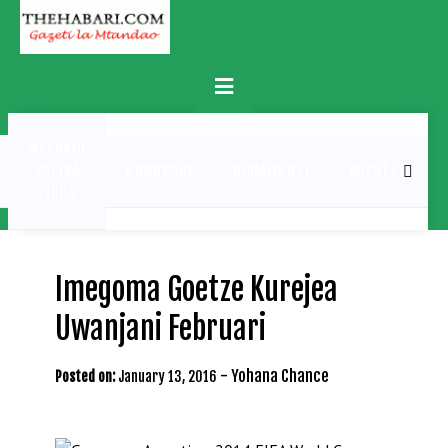
Skip
to
content
Primary
Menu
MATUKIO
KATIKA
BURUDANI
UCHAMBUZI
MICHEZO
PICHA
Imegoma Goetze Kurejea
Uwanjani Februari
-
Yohana Chance
Posted on:
January 13, 2016