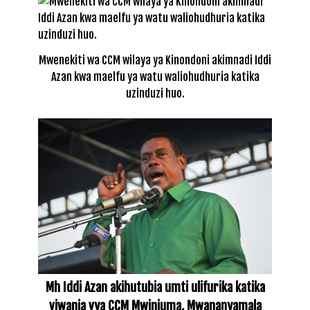
Mwenekiti wa CCM wilaya ya Kinondoni akimnadi Iddi
Azan kwa maelfu ya watu waliohudhuria katika
uzinduzi huo.
Mh Iddi Azan akihutubia umti ulifurika katika
viwanja vya CCM Mwinjuma, Mwananyamala