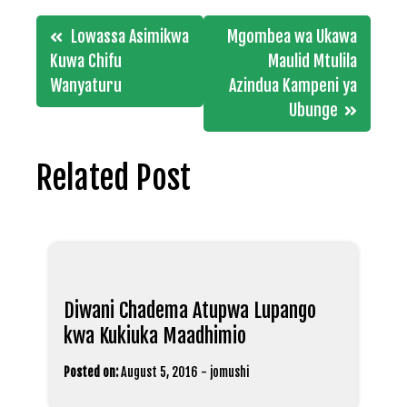
Post
Lowassa Asimikwa
Mgombea wa Ukawa
navigation
Kuwa Chifu
Maulid Mtulila
Wanyaturu
Azindua Kampeni ya
Ubunge
Related Post
Diwani Chadema Atupwa Lupango
kwa Kukiuka Maadhimio
Posted on:
August 5, 2016
-
jomushi