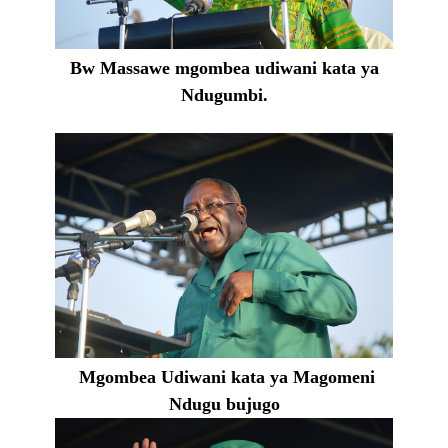
Bw Massawe mgombea udiwani kata ya
Ndugumbi.
Mgombea Udiwani kata ya Magomeni
Ndugu bujugo