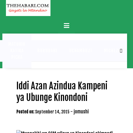
Skip
to
content
Primary
Menu
MATUKIO
KATIKA
BURUDANI
UCHAMBUZI
MICHEZO
PICHA
Iddi Azan Azindua Kampeni
ya Ubunge Kinondoni
-
jomushi
Posted on:
September 14, 2015