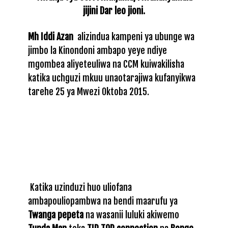
jijini Dar leo jioni.
Mh Iddi Azan
alizindua kampeni ya ubunge wa
jimbo la Kinondoni ambapo yeye ndiye
mgombea aliyeteuliwa na CCM kuiwakilisha
katika uchguzi mkuu unaotarajiwa kufanyikwa
tarehe 25 ya Mwezi Oktoba 2015.
Katika uzinduzi huo uliofana
ambapouliopambwa na bendi maarufu ya
Twanga pepeta
na wasanii luluki akiwemo