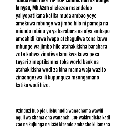
Tunda Man
toka
TIP TOP connection
na
Bonge
la nyau, Mh Azan
alielezea maendeleo
yaliyopatikana katika muda ambao yeye
amekuwa mbunge wa jimbo hilo ni pamoja na
miundo mbinu ya ya barabara na afya ambapo
ameahidi kuwa iwapo atchaguliwa tena kuwa
mbunge wa jimbo hilo atahakikisha barabara
zote kubwa zinatiwa lami kwa kuwa pesa
tayari zimeptikamna toka world bank na
atahakikisha wodi za kina mama waja wazito
zinaongezwa ili kupunguza msongamano
katika wodi hizo.
Uzinduzi huo pia ulishuhudia wanachama wawili
nguli wa Chama cha wananchi CUF wakirudisha kadi
zao na kujiunga na CCM kitendo ambacho kiliamsha