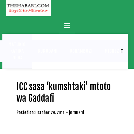
Skip
to
content
Primary
Menu
MATUKIO
KATIKA
BURUDANI
UCHAMBUZI
MICHEZO
PICHA
ICC sasa ‘kumshtaki’ mtoto
wa Gaddafi
-
jomushi
Posted on:
October 29, 2011