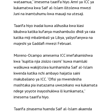
wataamua,” imesema taarifa hiyo. Amri ya ICC ya
kukamatwa kwa Saif al-Islam ilitolewa mwezi
Juni na inamtuhumu kwa mauaji na utesaji.
Taarifa hiyo inadai kuwa alihusika kwa kiasi
kikubwa katika kufanya mashambulio dhidi ya raia
katika miji mbalimbali ya Libya, yaliyofanywa na
majeshi ya Gaddafi mwezi Februari.
Moreno-Ocampo amesema ICC imefahamishwa
kwa “kupitia njia zisiizo rasmi” kuwa mamluki
walikuwa wakijitolea kumhamisha Saif al-Islam
kwenda katika nchi ambayo haijatia saini
makubaliano ya ICC. “Ofisi ya mwendesha
mashtaka pia inatazama uwezekano wa kukamata
ndege yoyote inayoshukiwa ili kumkamata,”
imesema taarifa hiyo.
Taarifa zinasema huenda Saif al-Islam akaenda