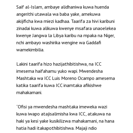
Saif al-Islam, ambaye alidhaniwa kuwa huenda
angerithi utawala wa baba yake, amekuwa
akijificha kwa miezi kadhaa. Taarifa za hivi karibuni
zinadai kuwa alikuwa kwenye msafara unaoelekea
kwenye Jangwa la Libya karibu na mpaka na Niger,
nchi ambayo washirika wengine wa Gaddafi
wamekimbilia.
Lakini taarifa hizo hazijathibitishwa, na ICC
imesema haifahamu yuko wapi. Mwendesha
Mashtaka wa ICC Luis Moreno Ocampo amesema
katika taarifa kuwa ICC inamtaka afikishwe
mahakamani.
“Ofisi ya mwendesha mashtaka imeweka wazi
kuwa iwapo atajisalimisha kwa ICC, atakuwa na
haki ya kesi yake kusikilizwa mahakamani, na hana
hatia hadi itakapothibitishwa. Majaji ndio