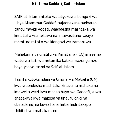
Mtoto wa Gaddafi, Saif al-Islam
SAIF al-Islam mtoto wa aliyekuwa kiongozi wa
Libya Muammar Gaddafi hajaonekana hadharani
tangu mwezi Agosti. Waendesha mashtaka wa
kimataifa wamekuwa na “mawasiliano yasiyo
rasmi” na mtoto wa kiongozi wa zamani wa .
Mahakama ya uhalifu ya Kimataifa (ICC) imesema
watu wa kati wametumika katika mazungumzo
hayo yasiyo rasmi na Saif al-Islam.
Taarifa kutoka ndani ya Umoja wa Mataifa (UN)
kwa waendesha mashtaka zinasema mahakama
imeweka wazi kwa mtoto huyo wa Gaddafi, kuwa
anatakiwa kwa makosa ya uhalifu dhidi ya
ubinadamu, na kuwa hana hatia hadi itakapo
thibitishwa mahakamani.