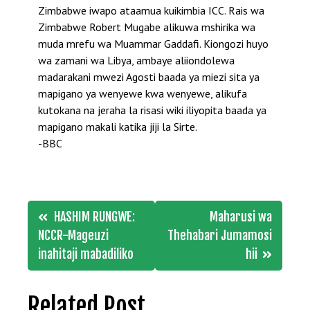
Zimbabwe iwapo ataamua kuikimbia ICC. Rais wa
Zimbabwe Robert Mugabe alikuwa mshirika wa
muda mrefu wa Muammar Gaddafi. Kiongozi huyo
wa zamani wa Libya, ambaye aliiondolewa
madarakani mwezi Agosti baada ya miezi sita ya
mapigano ya wenyewe kwa wenyewe, alikufa
kutokana na jeraha la risasi wiki iliyopita baada ya
mapigano makali katika jiji la Sirte.
-BBC
Post
HASHIM RUNGWE:
Maharusi wa
navigation
NCCR-Mageuzi
Thehabari Jumamosi
inahitaji mabadiliko
hii
Related Post