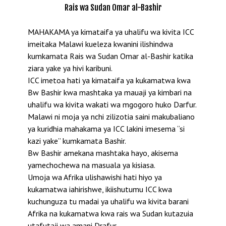
Rais wa Sudan Omar al-Bashir
MAHAKAMA ya kimataifa ya uhalifu wa kivita ICC
imeitaka Malawi kueleza kwanini ilishindwa
kumkamata Rais wa Sudan Omar al-Bashir katika
ziara yake ya hivi karibuni.
ICC imetoa hati ya kimataifa ya kukamatwa kwa
Bw Bashir kwa mashtaka ya mauaji ya kimbari na
uhalifu wa kivita wakati wa mgogoro huko Darfur.
Malawi ni moja ya nchi zilizotia saini makubaliano
ya kuridhia mahakama ya ICC lakini imesema “si
kazi yake” kumkamata Bashir.
Bw Bashir amekana mashtaka hayo, akisema
yamechochewa na masuala ya kisiasa.
Umoja wa Afrika ulishawishi hati hiyo ya
kukamatwa iahirishwe, ikiishutumu ICC kwa
kuchunguza tu madai ya uhalifu wa kivita barani
Afrika na kukamatwa kwa rais wa Sudan kutazuia
utafutaji wa amani Drafur.