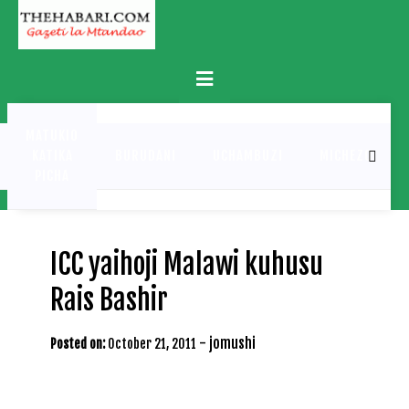
Skip
to
content
Primary
Menu
MATUKIO
KATIKA
BURUDANI
UCHAMBUZI
MICHEZO
PICHA
ICC yaihoji Malawi kuhusu
Rais Bashir
-
jomushi
Posted on:
October 21, 2011