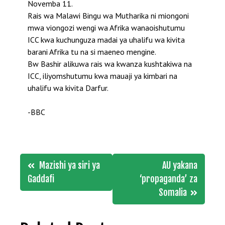
Novemba 11.
Rais wa Malawi Bingu wa Mutharika ni miongoni
mwa viongozi wengi wa Afrika wanaoishutumu
ICC kwa kuchunguza madai ya uhalifu wa kivita
barani Afrika tu na si maeneo mengine.
Bw Bashir alikuwa rais wa kwanza kushtakiwa na
ICC, iliyomshutumu kwa mauaji ya kimbari na
uhalifu wa kivita Darfur.
-BBC
Post
Mazishi ya siri ya
AU yakana
navigation
Gaddafi
‘propaganda’ za
Somalia