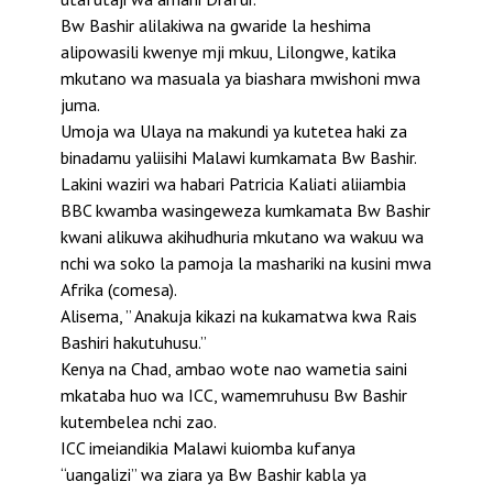
Bw Bashir alilakiwa na gwaride la heshima
alipowasili kwenye mji mkuu, Lilongwe, katika
mkutano wa masuala ya biashara mwishoni mwa
juma.
Umoja wa Ulaya na makundi ya kutetea haki za
binadamu yaliisihi Malawi kumkamata Bw Bashir.
Lakini waziri wa habari Patricia Kaliati aliiambia
BBC kwamba wasingeweza kumkamata Bw Bashir
kwani alikuwa akihudhuria mkutano wa wakuu wa
nchi wa soko la pamoja la mashariki na kusini mwa
Afrika (comesa).
Alisema, ” Anakuja kikazi na kukamatwa kwa Rais
Bashiri hakutuhusu.”
Kenya na Chad, ambao wote nao wametia saini
mkataba huo wa ICC, wamemruhusu Bw Bashir
kutembelea nchi zao.
ICC imeiandikia Malawi kuiomba kufanya
“uangalizi” wa ziara ya Bw Bashir kabla ya