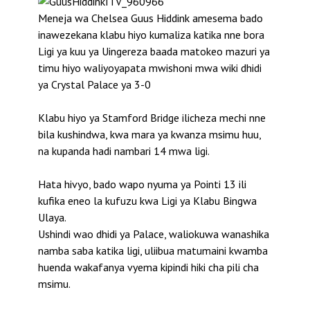
Meneja wa Chelsea Guus Hiddink amesema bado
inawezekana klabu hiyo kumaliza katika nne bora
Ligi ya kuu ya Uingereza baada matokeo mazuri ya
timu hiyo waliyoyapata mwishoni mwa wiki dhidi
ya Crystal Palace ya 3-0
Klabu hiyo ya Stamford Bridge ilicheza mechi nne
bila kushindwa, kwa mara ya kwanza msimu huu,
na kupanda hadi nambari 14 mwa ligi.
Hata hivyo, bado wapo nyuma ya Pointi 13 ili
kufika eneo la kufuzu kwa Ligi ya Klabu Bingwa
Ulaya.
Ushindi wao dhidi ya Palace, waliokuwa wanashika
namba saba katika ligi, uliibua matumaini kwamba
huenda wakafanya vyema kipindi hiki cha pili cha
msimu.