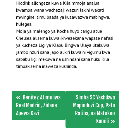
Hiddink aliongeza kuwa Kila mmoja anajua
kwamba wana wachezaji wazuri lakini wakati
mwingine, timu baada ya kutawazwa mabingwa,
hulegea.
Moja ya malengo ya Kocha huyo tangu atue
Chelsea alisema kuwa ikiwezekana wapate nafasi
ya kucheza Ligi ya Klabu Bingwa Ulaya litakuwa
jambo nzuri sana japo alikiri kuwa ni vigumu kwa
sababu ligi imekuwa na ushindani sana huku Kila
timuakisema inaweza kushinda.
Post
Benitez Atimuliwa
Simba SC Yashikwa
navigation
Real Madrid, Zidane
Mapinduzi Cup, Pata
Apewa Kazi
Ratiba, na Matokeo
Kamili