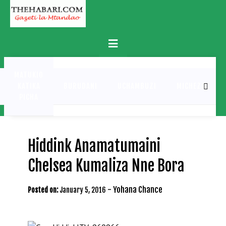
Skip
to
content
Primary
Menu
MATUKIO
KATIKA
BURUDANI
UCHAMBUZI
MICHEZO
PICHA
Hiddink Anamatumaini
Chelsea Kumaliza Nne Bora
-
Yohana Chance
Posted on:
January 5, 2016