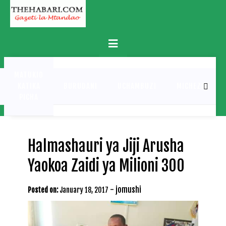
Skip
to
content
Primary
Menu
MATUKIO
KATIKA
BURUDANI
UCHAMBUZI
MICHEZO
PICHA
Halmashauri ya Jiji Arusha
Yaokoa Zaidi ya Milioni 300
-
jomushi
Posted on:
January 18, 2017