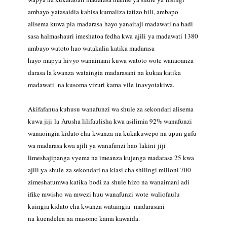
ambayo
yatasaidia kabisa kumaliza tatizo hili, ambapo
alisema kuwa pia madarasa
hayo yanaitaji madawati na hadi
sasa halmashauri imeshatoa fedha kwa ajili
ya madawati 1380
ambayo watoto hao watakalia katika madarasa
hayo mapya
hivyo wanaimani kuwa watoto wote wanaoanza
darasa la kwanza wataingia
madarasani na kukaa katika
madawati na kusoma vizuri kama vile
inavyotakiwa.
Akifafanua kuhusu wanafunzi wa shule za sekondari alisema
kuwa jiji la
Arusha lilifaulisha kwa asilimia 92% wanafunzi
wanaoingia kidato cha kwanza
na kukakuwepo na upun gufu
wa madarasa kwa ajili ya wanafunzi hao lakini
jiji
limeshajipanga vyema na imeanza kujenga madarasa 25 kwa
ajili ya shule
za sekondari na kiasi cha shilingi milioni 700
zimeshatumwa katika bodi za
shule hizo na wanaimani adi
ifike mwisho wa mwezi huu wanafunzi wote
waliofaulu
kuingia kidato cha kwanza wataingia madarasani
na kuendelea na
masomo kama kawaida.