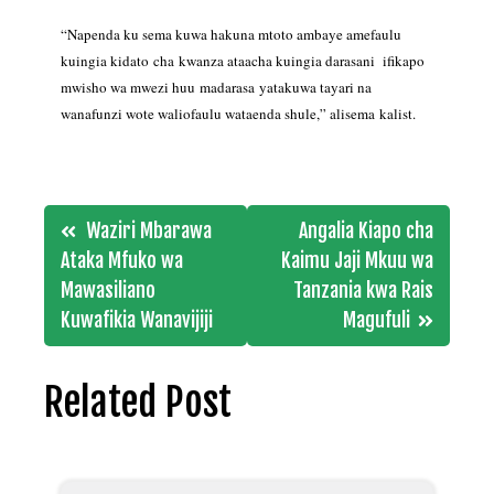
“Napenda ku sema kuwa hakuna mtoto ambaye amefaulu
kuingia kidato cha
kwanza ataacha kuingia darasani ifikapo
mwisho wa mwezi huu madarasa
yatakuwa tayari na
wanafunzi wote waliofaulu wataenda shule,” alisema kalist.
Post
Waziri Mbarawa
Angalia Kiapo cha
navigation
Ataka Mfuko wa
Kaimu Jaji Mkuu wa
Mawasiliano
Tanzania kwa Rais
Kuwafikia Wanavijiji
Magufuli
Related Post