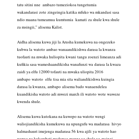
tatu sitini nne ambazo tumeziokoa tungetumia
wakandarasi zote
zingeingia katika mfuko wa mkandasi sasa
ndio maana tumeamua kumtumia kamati
za shule kwa shule
za msingii,” alisema Kalist.
Aidha alisema kuwa jiji la Arusha kumekuwa na ongezeko
kubwa la watoto
ambao wanaandikishwa darasa la kwanza
tuofauti na mwaka huliopita kwani
tangu zoenzi limeanza adi
kufikia sasa wameshaandikisha wanafunzi wa darasa
la kwaza
zaidi ya elfu 12000 tofauti na mwaka uliopita 2016
ambapo watoto elfu
tisa mia sita waliandikishwa kuingia
darasa la kwanza, ambapo
alisema bado wanaendelea
kuandikisha watoto adi mwezi march ili watoto wote
waweze
kwenda shule.
Alisema kuwa kutokana na kuwepo na watoto wengi
waliojiandikisha kumekuwa
na upungufu wa madarasa hivyo
halmashauri imejenga madarasa 56 kwa ajili
ya watoto hao
wapya na kukarabati madarasa manne ya shule ya msingi