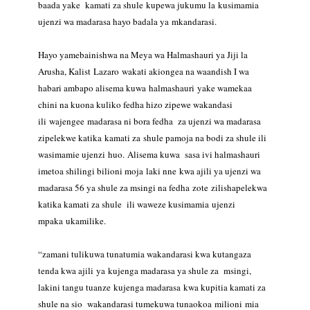
baada yake kamati za shule kupewa jukumu la
kusimamia
ujenzi wa madarasa hayo badala ya mkandarasi.
Hayo yamebainishwa na Meya wa Halmashauri ya Jiji la
Arusha, Kalist Lazaro
wakati akiongea na waandish I wa
habari ambapo alisema kuwa halmashauri
yake wamekaa
chini na kuona kuliko fedha hizo zipewe wakandasi
ili wajengee
madarasa ni bora fedha za ujenzi wa madarasa
zipelekwe katika kamati za
shule pamoja na bodi za shule ili
wasimamie ujenzi huo.
Alisema kuwa sasa ivi halmashauri
imetoa shilingi bilioni moja laki nne
kwa ajili ya ujenzi wa
madarasa 56 ya shule za msingi na fedha zote
zilishapelekwa
katika kamati za shule ili waweze kusimamia ujenzi
mpaka
ukamilike.
“zamani tulikuwa tunatumia wakandarasi kwa kutangaza
tenda kwa ajili ya
kujenga madarasa ya shule za msingi,
lakini tangu tuanze kujenga madarasa
kwa kupitia kamati za
shule na sio wakandarasi tumekuwa tunaokoa milioni
mia