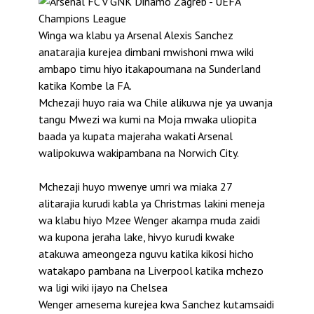
Winga wa klabu ya Arsenal Alexis Sanchez
anatarajia kurejea dimbani mwishoni mwa wiki
ambapo timu hiyo itakapoumana na Sunderland
katika Kombe la FA.
Mchezaji huyo raia wa Chile alikuwa nje ya uwanja
tangu Mwezi wa kumi na Moja mwaka uliopita
baada ya kupata majeraha wakati Arsenal
walipokuwa wakipambana na Norwich City.
Mchezaji huyo mwenye umri wa miaka 27
alitarajia kurudi kabla ya Christmas lakini meneja
wa klabu hiyo Mzee Wenger akampa muda zaidi
wa kupona jeraha lake, hivyo kurudi kwake
atakuwa ameongeza nguvu katika kikosi hicho
watakapo pambana na Liverpool katika mchezo
wa ligi wiki ijayo na Chelsea
Wenger amesema kurejea kwa Sanchez kutamsaidi