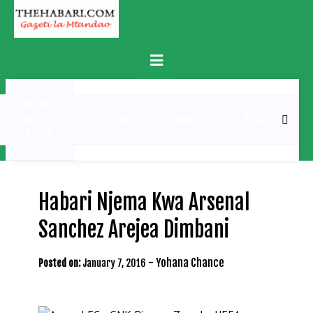
Skip
to
content
Primary
Menu
MATUKIO
KATIKA
BURUDANI
UCHAMBUZI
MICHEZO
PICHA
Habari Njema Kwa Arsenal
Sanchez Arejea Dimbani
-
Yohana Chance
Posted on:
January 7, 2016