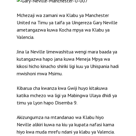
Mchezaji wa zamani wa Klabu ya Manchester
United na Timu ya taifa ya Uingereza Gary Neville
ametangazwa kuwa Kocha mpya wa Klabu ya
Valencia.
Jina la Neville limewashitua wengi mara baada ya
kutangazwa hapo jana kuwa Meneja Mpya wa
kikosi hicho kinacho shiriki ligi kuu ya Uhispania hadi
mwishoni mwa Msimu.
Kibarua cha kwanza kwa Gwiji huyo kitakuwa
katika mchezo wa ligi ya Mabingwa Ulaya dhidi ya
timu ya Lyon hapo Disemba 9.
Akizungumza na mtandanao wa Klabu hiyo
Neville alikiri kuwa na kiu ya kupata nafasi kama
hiyo kwa muda mrefu ndani ya klabu ya Valencia.