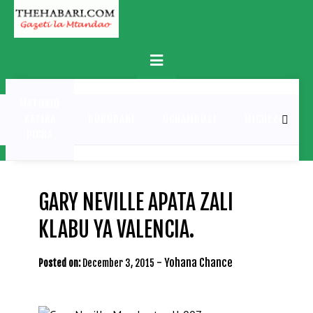
Skip
to
content
Primary
Menu
MATUKIO
KATIKA
BURUDANI
UCHAMBUZI
MICHEZO
PICHA
GARY NEVILLE APATA ZALI
KLABU YA VALENCIA.
-
Yohana Chance
Posted on:
December 3, 2015