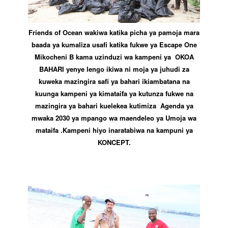
Friends of Ocean wakiwa katika picha ya pamoja mara
baada ya kumaliza usafi katika fukwe ya Escape One
Mikocheni B kama uzinduzi wa kampeni ya OKOA
BAHARI yenye lengo ikiwa ni moja ya juhudi za
kuweka mazingira safi ya bahari ikiambatana na
kuunga kampeni ya kimataifa ya kutunza fukwe na
mazingira ya bahari kuelekea kutimiza Agenda ya
mwaka 2030 ya mpango wa maendeleo ya Umoja wa
mataifa .Kampeni hiyo inaratabiwa na kampuni ya
KONCEPT.