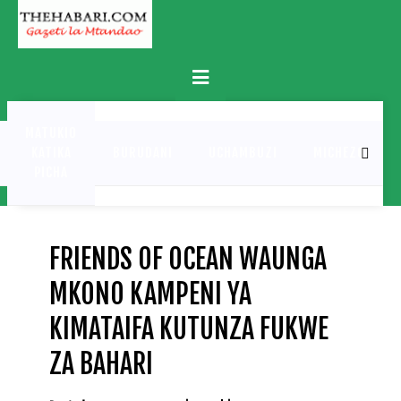
Skip
to
content
Primary
Menu
MATUKIO
KATIKA
BURUDANI
UCHAMBUZI
MICHEZO
PICHA
FRIENDS OF OCEAN WAUNGA
MKONO KAMPENI YA
KIMATAIFA KUTUNZA FUKWE
ZA BAHARI