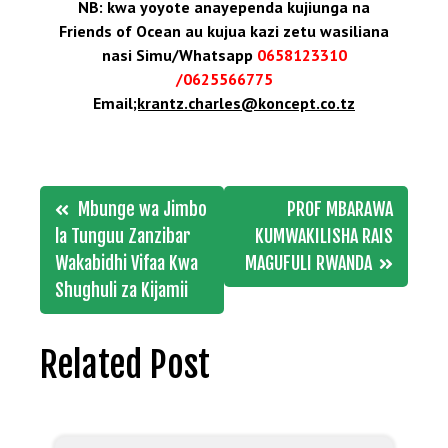
NB: kwa yoyote anayependa kujiunga na
Friends of Ocean au kujua kazi zetu wasiliana
nasi Simu/Whatsapp
0658123310
/0625566775
Email
;krantz.charles@koncept.co.tz
Post
Mbunge wa Jimbo
PROF MBARAWA
navigation
la Tunguu Zanzibar
KUMWAKILISHA RAIS
Wakabidhi Vifaa Kwa
MAGUFULI RWANDA
Shughuli za Kijamii
Related Post