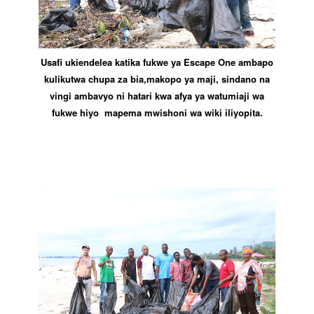
Usafi ukiendelea katika fukwe ya Escape One ambapo
kulikutwa chupa za bia,makopo ya maji, sindano na
vingi ambavyo ni hatari kwa afya ya watumiaji wa
fukwe hiyo mapema mwishoni wa wiki iliyopita.