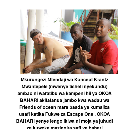
Mkurungezi Mtendaji wa Koncept Krantz
Mwantepele (mwenye tisheti nyekundu)
ambao ni waratibu wa kampeni hii ya OKOA
BAHARI akifafanua jambo kwa wadau wa
Friends of ocean mara baada ya kumaliza
usafi katika Fukwe za Escape One . OKOA
BAHARI yenye lengo ikiwa ni moja ya juhudi
za kuweka mazingira safi ya bahari