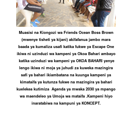
Muasisi na Kiongozi wa Friends Ocean Boss Brown
(mwenye tisheti ya kijani) akifafanua jambo mara
baada ya kumaliza usafi katika fukwe ya Escape One
ikiwa ni uzinduzi wa kampeni ya Okoa Bahari ambayo
katika uzinduzi wa kampeni ya OKOA BAHARI yenye
lengo ikiwa ni moja ya juhudi za kuweka mazingira
safi ya bahari ikiambatana na kuunga kampeni ya
kimataifa ya kutunza fukwe na mazingira ya bahari
kuelekea kutimiza Agenda ya mwaka 2030 ya mpango
wa maendeleo ya Umoja wa mataifa .Kampeni hiyo
inaratabiwa na kampuni ya KONCEPT.