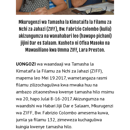
Mkurugenzi wa Tamasha la Kimataifa la Filamu za
Nchi za Jahazi (ZIFF), Bw. Fabrizio Colombo (kulia)
akizungumza na wanahabari leo (hawapo pichani)
jijini Dar es Salaam. Kushoto ni Ofisa Masoko na
Mawasiliano kwa Umma ZIFF, Lara Preston.
UONGOZI
wa waandaaji wa Tamasha la
Kimataifa la Filamu za Nchi za Jahazi (ZIFF),
mapema leo Mei 19.2017, wametangaza rasmi
filamu zilizochaguliwa kwa mwaka huu na
ambazo zitaoneshwa kwenye tamasha hilo msimu
wa 20, hapo Julai 8-16-2017. Akizungumza na
waandishi wa Habari Jijii Dar e Salaam, Mkurugenzi
wa ZIFF, Bw. Fabrizio Colombo amesema kuwa,
jumla ya filamu 132, zimeweza kuchaguliwa
kuingia kwenye tamasha hilo.