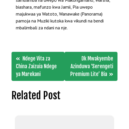
sambamba na uwepo wa Makongamano, Warsha,
biashara, mafunzo kwa Jamii, Pia uwepo
majukwaa ya Watoto, Wanawake (Panorama)
pamoja na Muziki kutoka kwa vikundi na bendi
mbalimbali za ndani na nje.
Post
Ndege Vita za
Dk Mwakyembe
navigation
China Zaizuia Ndege
Azinduwa ‘Serengeti
ya Marekani
Premium Lite’ Bia
Related Post