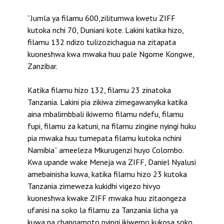
“Jumla ya filamu 600,zilitumwa kwetu ZIFF
kutoka nchi 70, Duniani kote. Lakini katika hizo,
filamu 132 ndizo tulizozichagua na zitapata
kuoneshwa kwa mwaka huu pale Ngome Kongwe,
Zanzibar.
Katika filamu hizo 132, filamu 23 zinatoka
Tanzania. Lakini pia zikiwa zimegawanyika katika
aina mbalimbbali ikiwemo filamu ndefu, filamu
fupi, filamu za katuni, na filamu zingine nyingi huku
pia mwaka huu tumepata filamu kutoka nchini
Namibia” ameeleza Mkurugenzi huyo Colombo.
Kwa upande wake Meneja wa ZIFF, Daniel Nyalusi
amebainisha kuwa, katika filamu hizo 23 kutoka
Tanzania zimeweza kukidhi vigezo hivyo
kuoneshwa kwake ZIFF mwaka huu zitaongeza
ufanisi na soko la filamu za Tanzania licha ya
kuwa na changamoto nyingi ikiwemo kukosa soko