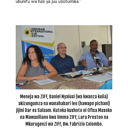
ubunifu wa hali ya juu uliotumika.”
Meneja wa ZIFF, Daniel Nyalusi (wa kwanza kulia)
akizungumza na wanahabari leo (hawapo pichani)
jijini Dar es Salaam. Kutoka kushoto ni Ofisa Masoko
na Mawasiliano kwa Umma ZIFF, Lara Preston na
Mkurugenzi wa ZIFF, Bw. Fabrizio Colombo.