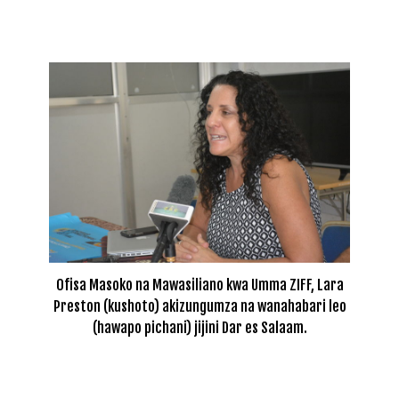
Ofisa Masoko na Mawasiliano kwa Umma ZIFF, Lara
Preston (kushoto) akizungumza na wanahabari leo
(hawapo pichani) jijini Dar es Salaam.