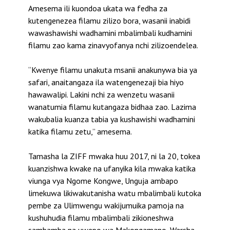
Amesema ili kuondoa ukata wa fedha za
kutengenezea filamu zilizo bora, wasanii inabidi
wawashawishi wadhamini mbalimbali kudhamini
filamu zao kama zinavyofanya nchi zilizoendelea.
“Kwenye filamu unakuta msanii anakunywa bia ya
safari, anaitangaza ila watengenezaji bia hiyo
hawawalipi. Lakini nchi za wenzetu wasanii
wanatumia filamu kutangaza bidhaa zao. Lazima
wakubalia kuanza tabia ya kushawishi wadhamini
katika filamu zetu,” amesema.
Tamasha la ZIFF mwaka huu 2017, ni la 20, tokea
kuanzishwa kwake na ufanyika kila mwaka katika
viunga vya Ngome Kongwe, Unguja ambapo
limekuwa likiwakutanisha watu mbalimbali kutoka
pembe za Ulimwengu wakijumuika pamoja na
kushuhudia filamu mbalimbali zikioneshwa