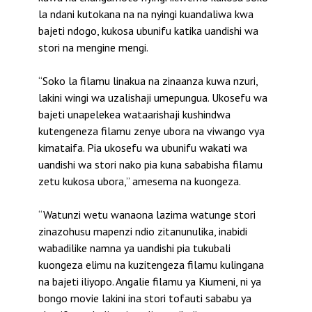
la ndani kutokana na na nyingi kuandaliwa kwa
bajeti ndogo, kukosa ubunifu katika uandishi wa
stori na mengine mengi.
“Soko la filamu linakua na zinaanza kuwa nzuri,
lakini wingi wa uzalishaji umepungua. Ukosefu wa
bajeti unapelekea wataarishaji kushindwa
kutengeneza filamu zenye ubora na viwango vya
kimataifa. Pia ukosefu wa ubunifu wakati wa
uandishi wa stori nako pia kuna sababisha filamu
zetu kukosa ubora,” amesema na kuongeza.
“Watunzi wetu wanaona lazima watunge stori
zinazohusu mapenzi ndio zitanunulika, inabidi
wabadilike namna ya uandishi pia tukubali
kuongeza elimu na kuzitengeza filamu kulingana
na bajeti iliyopo. Angalie filamu ya Kiumeni, ni ya
bongo movie lakini ina stori tofauti sababu ya