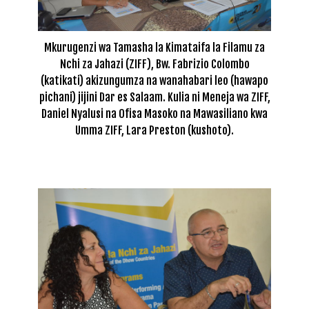
Mkurugenzi wa Tamasha la Kimataifa la Filamu za
Nchi za Jahazi (ZIFF), Bw. Fabrizio Colombo
(katikati) akizungumza na wanahabari leo (hawapo
pichani) jijini Dar es Salaam. Kulia ni Meneja wa ZIFF,
Daniel Nyalusi na Ofisa Masoko na Mawasiliano kwa
Umma ZIFF, Lara Preston (kushoto).