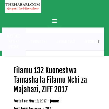
Skip
to
content
Primary
Menu
MATUKIO
KATIKA
BURUDANI
UCHAMBUZI
MICHEZO
PICHA
Filamu 132 Kuoneshwa
Tamasha la Filamu Nchi za
Majahazi, ZIFF 2017
-
jomushi
Posted on:
May 19, 2017
Post Tags:
Tamasha la ZIFF