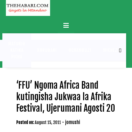
Skip
to
content
Primary
Menu
MATUKIO
KATIKA
BURUDANI
UCHAMBUZI
MICHEZO
PICHA
‘FFU’ Ngoma Africa Band
kutingisha Jukwaa la Afrika
Festival, Ujerumani Agosti 20
-
jomushi
Posted on:
August 15, 2011