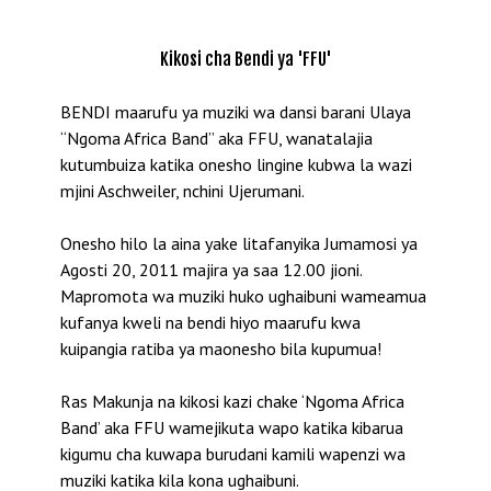
Kikosi cha Bendi ya 'FFU'
BENDI maarufu ya muziki wa dansi barani Ulaya
“Ngoma Africa Band” aka FFU, wanatalajia
kutumbuiza katika onesho lingine kubwa la wazi
mjini Aschweiler, nchini Ujerumani.
Onesho hilo la aina yake litafanyika Jumamosi ya
Agosti 20, 2011 majira ya saa 12.00 jioni.
Mapromota wa muziki huko ughaibuni wameamua
kufanya kweli na bendi hiyo maarufu kwa
kuipangia ratiba ya maonesho bila kupumua!
Ras Makunja na kikosi kazi chake ‘Ngoma Africa
Band’ aka FFU wamejikuta wapo katika kibarua
kigumu cha kuwapa burudani kamili wapenzi wa
muziki katika kila kona ughaibuni.