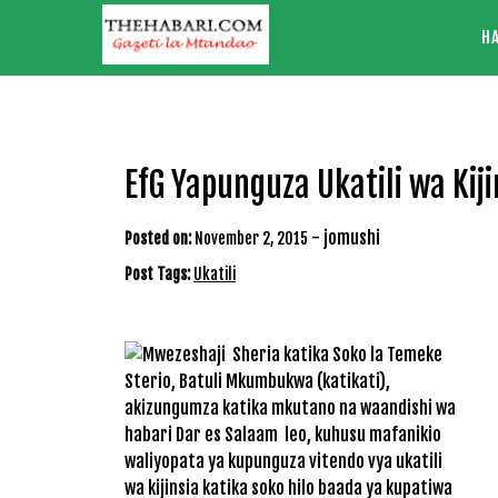
Skip
H
to
content
EfG Yapunguza Ukatili wa Kij
-
jomushi
Posted on:
November 2, 2015
Post Tags:
Ukatili