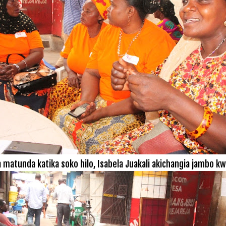
matunda katika soko hilo, Isabela Juakali
akichangia jambo k