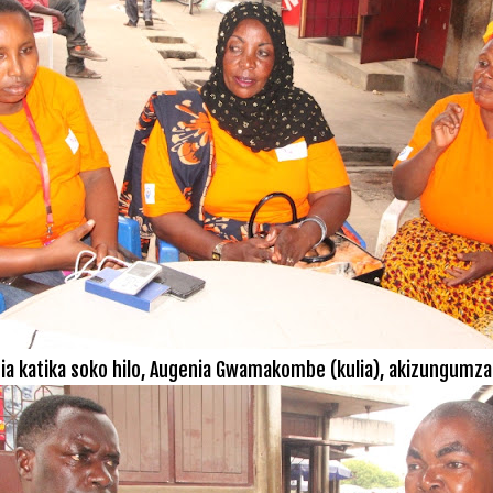
a katika soko hilo,
Augenia Gwamakombe (kulia), akizungumza