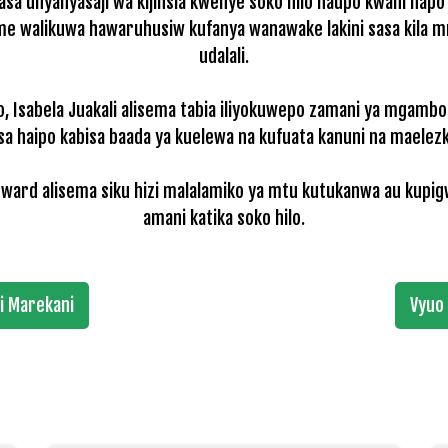
asa unyanyasaji wa kijinsia kwenye soko hilo haupo kwani hapo 
me walikuwa hawaruhusiw kufanya wanawake lakini sasa kila m
udalali.
o, Isabela Juakali alisema tabia iliyokuwepo zamani ya mgam
sa haipo kabisa baada ya kuelewa na kufuata kanuni na maelezke
ard alisema siku hizi malalamiko ya mtu kutukanwa au kupigwa
amani katika soko hilo.
i Marekani
Vyuo