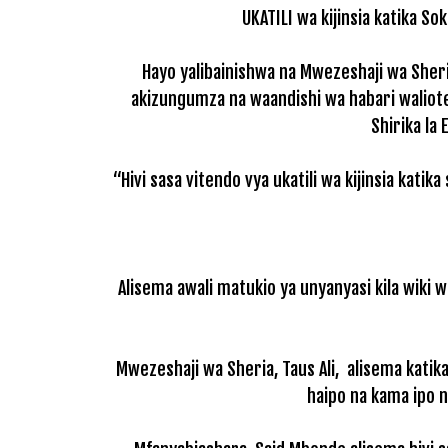
UKATILI wa kijinsia katika S
Hayo yalibainishwa na Mwezeshaji wa Sher
akizungumza na waandishi wa habari waliotem
Shirika la
“Hivi sasa vitendo vya ukatili wa kijinsia kat
Alisema awali matukio ya unyanyasi kila wiki 
Mwezeshaji wa Sheria, Taus Ali, alisema katika
haipo na kama ipo n