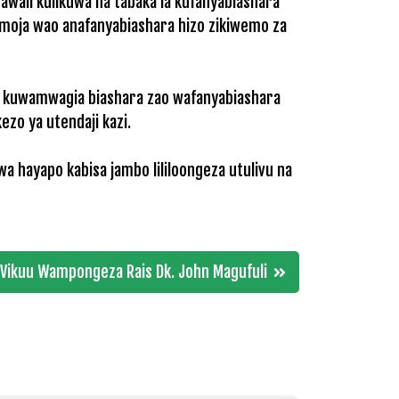
awali kulikuwa na tabaka la kufanyabiashara
moja wao anafanyabiashara hizo zikiwemo za
bo kuwamwagia biashara zao wafanyabiashara
zo ya utendaji kazi.
 hayapo kabisa jambo lililoongeza utulivu na
 Vikuu Wampongeza Rais Dk. John Magufuli