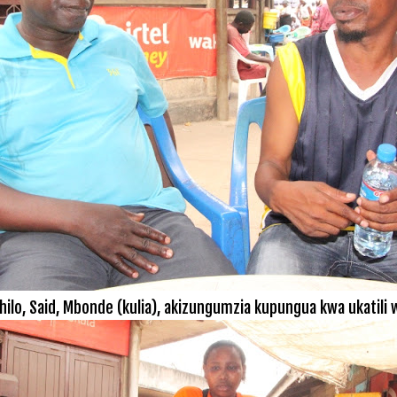
lo, Said, Mbonde (kulia), akizungumzia kupungua kwa ukatili wa 