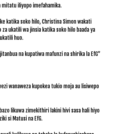
a mitatu iliyopo imefahamika.
 katika soko hilo, Christina Simon wakati
 ukatili wa jinsia katika soko hilo baada ya
katili huo.
jitanbua na kupatiwa mafunzi na shirika la EfG”
 mwezi wanaweza kupokea tukio moja au lisiwepo
o likuwa zimekithiri lakini hivi sasa hali hiyo
ki si Matusi na EfG.