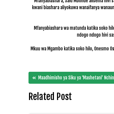
Mfanyabiashara, Said Mbonde alisema hivi s
kwani biashara aliyokuwa wanaifanya wanau
Mfanyabiashara wa matunda katika soko hil
ndogo ndogo hivi sa
Mkuu wa Mgambo katika soko hilo, Onesmo Osw
Post
Maadhimisho ya Siku ya ‘Mashetani’ Nchin
navigation
Related Post