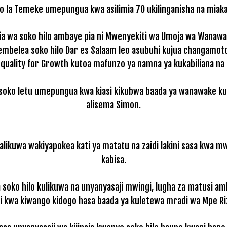
oko la Temeke umepungua kwa asilimia 70 ukilinganisha na miak
ia wa soko hilo ambaye pia ni Mwenyekiti wa Umoja wa Wanawake
belea soko hilo Dar es Salaam leo asubuhi kujua changamoto za
 Equality for Growth kutoa mafunzo ya namna ya kukabiliana na u
ika soko letu umepungua kwa kiasi kikubwa baada ya wanawake ku
alisema Simon.
walikuwa wakiyapokea kati ya matatu na zaidi lakini sasa kwa
kabisa.
 soko hilo kulikuwa na unyanyasaji mwingi, lugha za matusi ambaz
i kwa kiwango kidogo hasa baada ya kuletewa mradi wa Mpe Rizi