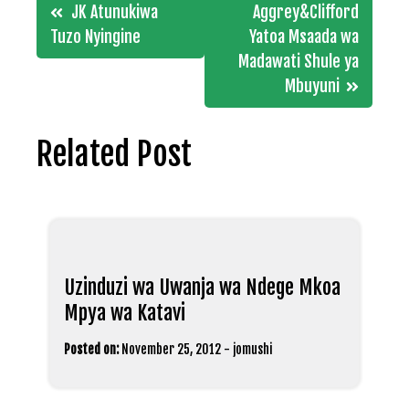
Post
JK Atunukiwa
Aggrey&Clifford
navigation
Tuzo Nyingine
Yatoa Msaada wa
Madawati Shule ya
Mbuyuni
Related Post
Uzinduzi wa Uwanja wa Ndege Mkoa
Mpya wa Katavi
Posted on:
November 25, 2012
-
jomushi