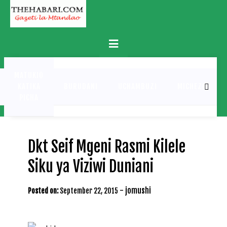
Skip
to
content
Primary
Menu
MATUKIO
KATIKA
BURUDANI
UCHAMBUZI
MICHEZO
PICHA
Dkt Seif Mgeni Rasmi Kilele
Siku ya Viziwi Duniani
-
jomushi
Posted on:
September 22, 2015