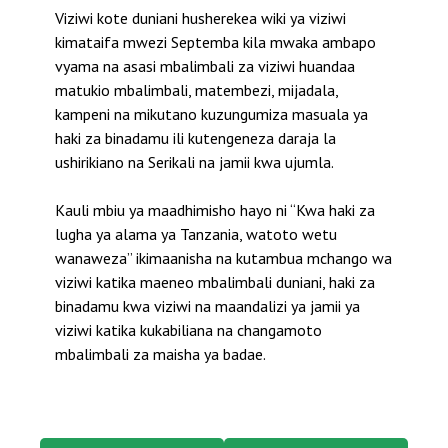
Viziwi kote duniani husherekea wiki ya viziwi
kimataifa mwezi Septemba kila mwaka ambapo
vyama na asasi mbalimbali za viziwi huandaa
matukio mbalimbali, matembezi, mijadala,
kampeni na mikutano kuzungumiza masuala ya
haki za binadamu ili kutengeneza daraja la
ushirikiano na Serikali na jamii kwa ujumla.
Kauli mbiu ya maadhimisho hayo ni “Kwa haki za
lugha ya alama ya Tanzania, watoto wetu
wanaweza’’ ikimaanisha na kutambua mchango wa
viziwi katika maeneo mbalimbali duniani, haki za
binadamu kwa viziwi na maandalizi ya jamii ya
viziwi katika kukabiliana na changamoto
mbalimbali za maisha ya badae.