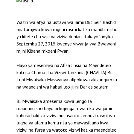
Waziri wa afya na ustawi wa jamii Dkt Seif Rashid
anatarajiwa kuwa mgeni rasmi katika maadhimisho
ya kilele cha wiki ya viziwi duniani itakayofanyika
Septemba 27, 2015 kwenye viwanja vya Bwawani
mjini Kibaha mkoani Pwani.
Hayo yamesemwa na Afisa Jinsia na Maendeleo
kutoka Chama cha Viziwi Tanzania (CHAVITA) Bi.
Lupi Mwaisaka Maswanya alipokuwa akizungumza
na waandishi wa habari leo jijini Dar es salaam.
Bi. Mwaisaka amesema kuwa lengo la
maadhimisho hayo ni kujenga mwamko wa jamii
kuhusu haki za viziwi hususani utambuzi rasmi wa
lugha ya alama kama njia ya mawasiliano kwa
viziwi na fursa ya watoto viziwi katika maendeleo