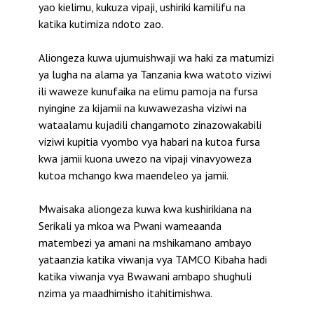
yao kielimu, kukuza vipaji, ushiriki kamilifu na
katika kutimiza ndoto zao.
Aliongeza kuwa ujumuishwaji wa haki za matumizi
ya lugha na alama ya Tanzania kwa watoto viziwi
ili waweze kunufaika na elimu pamoja na fursa
nyingine za kijamii na kuwawezasha viziwi na
wataalamu kujadili changamoto zinazowakabili
viziwi kupitia vyombo vya habari na kutoa fursa
kwa jamii kuona uwezo na vipaji vinavyoweza
kutoa mchango kwa maendeleo ya jamii.
Mwaisaka aliongeza kuwa kwa kushirikiana na
Serikali ya mkoa wa Pwani wameaanda
matembezi ya amani na mshikamano ambayo
yataanzia katika viwanja vya TAMCO Kibaha hadi
katika viwanja vya Bwawani ambapo shughuli
nzima ya maadhimisho itahitimishwa.