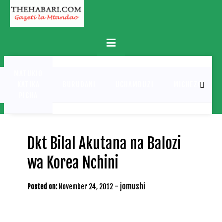
Skip
to
content
Primary
Menu
MATUKIO
KATIKA
BURUDANI
UCHAMBUZI
MICHEZO
PICHA
Dkt Bilal Akutana na Balozi
wa Korea Nchini
-
jomushi
Posted on:
November 24, 2012