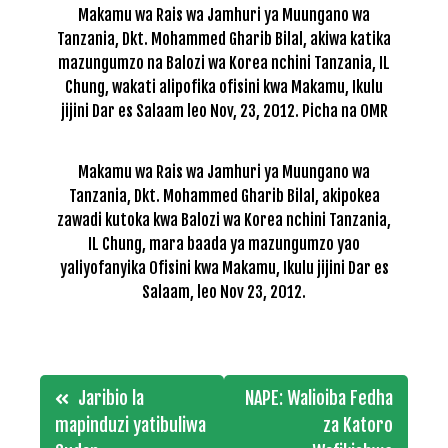
Makamu wa Rais wa Jamhuri ya Muungano wa
Tanzania, Dkt. Mohammed Gharib Bilal, akiwa katika
mazungumzo na Balozi wa Korea nchini Tanzania, IL
Chung, wakati alipofika ofisini kwa Makamu, Ikulu
jijini Dar es Salaam leo Nov, 23, 2012. Picha na OMR
Makamu wa Rais wa Jamhuri ya Muungano wa
Tanzania, Dkt. Mohammed Gharib Bilal, akipokea
zawadi kutoka kwa Balozi wa Korea nchini Tanzania,
IL Chung, mara baada ya mazungumzo yao
yaliyofanyika Ofisini kwa Makamu, Ikulu jijini Dar es
Salaam, leo Nov 23, 2012.
Post
Jaribio la
NAPE: Walioiba Fedha
navigation
mapinduzi yatibuliwa
za Katoro