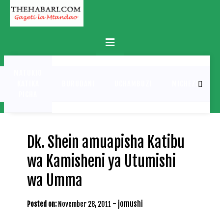
Skip
to
content
Primary
Menu
MATUKIO
KATIKA
BURUDANI
UCHAMBUZI
MICHEZO
PICHA
Dk. Shein amuapisha Katibu
wa Kamisheni ya Utumishi
wa Umma
-
jomushi
Posted on:
November 28, 2011