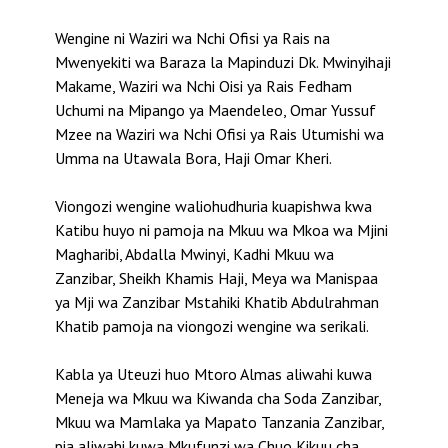
Wengine ni Waziri wa Nchi Ofisi ya Rais na
Mwenyekiti wa Baraza la Mapinduzi Dk. Mwinyihaji
Makame, Waziri wa Nchi Oisi ya Rais Fedham
Uchumi na Mipango ya Maendeleo, Omar Yussuf
Mzee na Waziri wa Nchi Ofisi ya Rais Utumishi wa
Umma na Utawala Bora, Haji Omar Kheri.
Viongozi wengine waliohudhuria kuapishwa kwa
Katibu huyo ni pamoja na Mkuu wa Mkoa wa Mjini
Magharibi, Abdalla Mwinyi, Kadhi Mkuu wa
Zanzibar, Sheikh Khamis Haji, Meya wa Manispaa
ya Mji wa Zanzibar Mstahiki Khatib Abdulrahman
Khatib pamoja na viongozi wengine wa serikali.
Kabla ya Uteuzi huo Mtoro Almas aliwahi kuwa
Meneja wa Mkuu wa Kiwanda cha Soda Zanzibar,
Mkuu wa Mamlaka ya Mapato Tanzania Zanzibar,
pia aliwahi kuwa Mkufunzi wa Chuo Kikuu cha