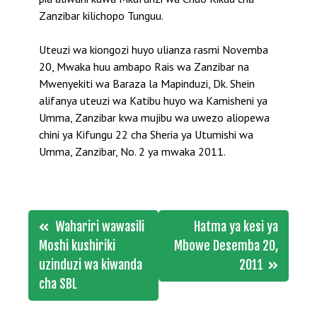
Zanzibar kilichopo Tunguu.
Uteuzi wa kiongozi huyo ulianza rasmi Novemba
20, Mwaka huu ambapo Rais wa Zanzibar na
Mwenyekiti wa Baraza la Mapinduzi, Dk. Shein
alifanya uteuzi wa Katibu huyo wa Kamisheni ya
Umma, Zanzibar kwa mujibu wa uwezo aliopewa
chini ya Kifungu 22 cha Sheria ya Utumishi wa
Umma, Zanzibar, No. 2 ya mwaka 2011.
Post
Wahariri wawasili
Hatma ya kesi ya
navigation
Moshi kushiriki
Mbowe Desemba 20,
uzinduzi wa kiwanda
2011
cha SBL