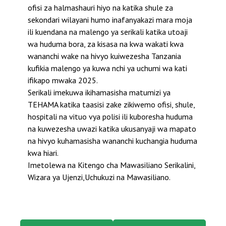
ofisi za halmashauri hiyo na katika shule za
sekondari wilayani humo inafanyakazi mara moja
ili kuendana na malengo ya serikali katika utoaji
wa huduma bora, za kisasa na kwa wakati kwa
wananchi wake na hivyo kuiwezesha Tanzania
kufikia malengo ya kuwa nchi ya uchumi wa kati
ifikapo mwaka 2025.
Serikali imekuwa ikihamasisha matumizi ya
TEHAMA katika taasisi zake zikiwemo ofisi, shule,
hospitali na vituo vya polisi ili kuboresha huduma
na kuwezesha uwazi katika ukusanyaji wa mapato
na hivyo kuhamasisha wananchi kuchangia huduma
kwa hiari.
Imetolewa na Kitengo cha Mawasiliano Serikalini,
Wizara ya Ujenzi,Uchukuzi na Mawasiliano.