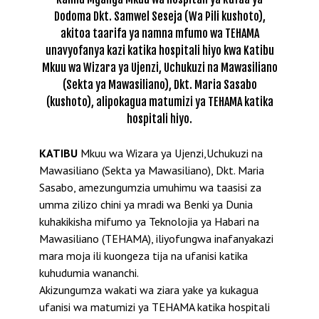
Dodoma Dkt. Samwel Seseja (Wa Pili kushoto),
akitoa taarifa ya namna mfumo wa TEHAMA
unavyofanya kazi katika hospitali hiyo kwa Katibu
Mkuu wa Wizara ya Ujenzi, Uchukuzi na Mawasiliano
(Sekta ya Mawasiliano), Dkt. Maria Sasabo
(kushoto), alipokagua matumizi ya TEHAMA katika
hospitali hiyo.
KATIBU
Mkuu wa Wizara ya Ujenzi,Uchukuzi na
Mawasiliano (Sekta ya Mawasiliano), Dkt. Maria
Sasabo, amezungumzia umuhimu wa taasisi za
umma zilizo chini ya mradi wa Benki ya Dunia
kuhakikisha mifumo ya Teknolojia ya Habari na
Mawasiliano (TEHAMA), iliyofungwa inafanyakazi
mara moja ili kuongeza tija na ufanisi katika
kuhudumia wananchi.
Akizungumza wakati wa ziara yake ya kukagua
ufanisi wa matumizi ya TEHAMA katika hospitali