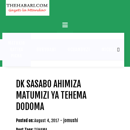
Skip
to
content
Primary
Menu
MATUKIO
KATIKA
BURUDANI
UCHAMBUZI
MICHEZO
PICHA
DK SASABO AHIMIZA
MATUMIZI YA TEHEMA
DODOMA
-
jomushi
Posted on:
August 4, 2017
Post Tags:
TEHAMA