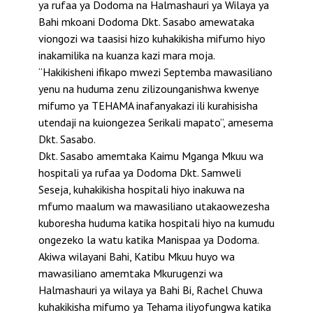
ya rufaa ya Dodoma na Halmashauri ya Wilaya ya
Bahi mkoani Dodoma Dkt. Sasabo amewataka
viongozi wa taasisi hizo kuhakikisha mifumo hiyo
inakamilika na kuanza kazi mara moja.
“Hakikisheni ifikapo mwezi Septemba mawasiliano
yenu na huduma zenu zilizounganishwa kwenye
mifumo ya TEHAMA inafanyakazi ili kurahisisha
utendaji na kuiongezea Serikali mapato”, amesema
Dkt. Sasabo.
Dkt. Sasabo amemtaka Kaimu Mganga Mkuu wa
hospitali ya rufaa ya Dodoma Dkt. Samweli
Seseja, kuhakikisha hospitali hiyo inakuwa na
mfumo maalum wa mawasiliano utakaowezesha
kuboresha huduma katika hospitali hiyo na kumudu
ongezeko la watu katika Manispaa ya Dodoma.
Akiwa wilayani Bahi, Katibu Mkuu huyo wa
mawasiliano amemtaka Mkurugenzi wa
Halmashauri ya wilaya ya Bahi Bi, Rachel Chuwa
kuhakikisha mifumo ya Tehama iliyofungwa katika