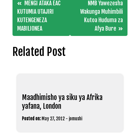
Post
MENGI ATAKA EAC
NMB Yawezesha
navigation
KUTUMIA UTAJIRI
Wakunga Muhimbili
KUTENGENEZA
Kutoa Huduma za
MABILIONEA
Afya Bure
Related Post
Maadhimisho ya siku ya Afrika
yafana, London
Posted on:
May 27, 2012
-
jomushi