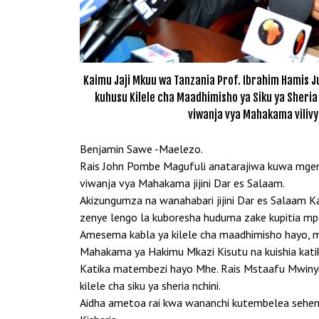
Kaimu Jaji Mkuu wa Tanzania Prof. Ibrahim Hamis 
kuhusu Kilele cha Maadhimisho ya Siku ya Sheria 
viwanja vya Mahakama vilivyo
Benjamin Sawe -Maelezo.
Rais John Pombe Magufuli anatarajiwa kuwa mgeni 
viwanja vya Mahakama jijini Dar es Salaam.
Akizungumza na wanahabari jijini Dar es Salaam 
zenye lengo la kuboresha huduma zake kupitia mp
Amesema kabla ya kilele cha maadhimisho hayo,
Mahakama ya Hakimu Mkazi Kisutu na kuishia kat
Katika matembezi hayo Mhe. Rais Mstaafu Mwinyi 
kilele cha siku ya sheria nchini.
Aidha ametoa rai kwa wananchi kutembelea sehemu z