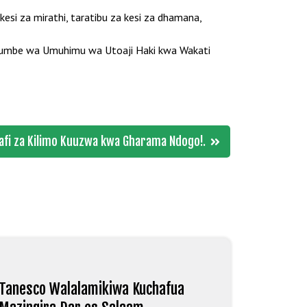
esi za mirathi, taratibu za kesi za dhamana,
ujumbe wa Umuhimu wa Utoaji Haki kwa Wakati
afi za Kilimo Kuuzwa kwa Gharama Ndogo!.
Tanesco Walalamikiwa Kuchafua