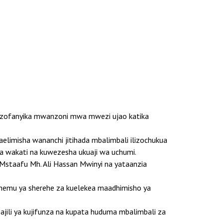
akazofanyika mwanzoni mwa mwezi ujao katika
limisha wananchi jitihada mbalimbali ilizochukua
a wakati na kuwezesha ukuaji wa uchumi.
staafu Mh. Ali Hassan Mwinyi na yataanzia
sehemu ya sherehe za kuelekea maadhimisho ya
ajili ya kujifunza na kupata huduma mbalimbali za