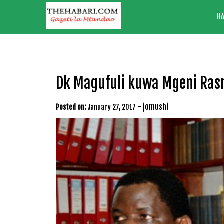
Skip
H
to
content
Dk Magufuli kuwa Mgeni Rasm
-
jomushi
Posted on:
January 27, 2017