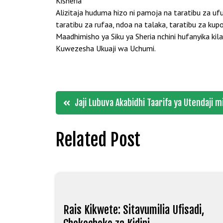
Kisheria
Alizitaja huduma hizo ni pamoja na taratibu za uf
taratibu za rufaa, ndoa na talaka, taratibu za ku
Maadhimisho ya Siku ya Sheria nchini hufanyika
Kuwezesha Ukuaji wa Uchumi.
Post
Jaji Lubuva Akabidhi Taarifa ya Utendaji
navigation
Related Post
Rais Kikwete: Sitavumilia Ufisadi,