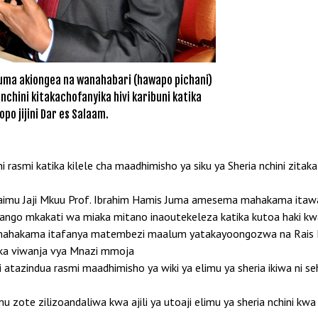
Juma akiongea na wanahabari (hawapo pichani)
nchini kitakachofanyika hivi karibuni katika
po jijini Dar es Salaam.
rasmi katika kilele cha maadhimisho ya siku ya Sheria nchini zit
Kaimu Jaji Mkuu Prof. Ibrahim Hamis Juma amesema mahakama itawae
ango mkakati wa miaka mitano inaoutekeleza katika kutoa haki kw
 mahakama itafanya matembezi maalum yatakayoongozwa na Rais M
ika viwanja vya Mnazi mmoja
atazindua rasmi maadhimisho ya wiki ya elimu ya sheria ikiwa ni 
ote zilizoandaliwa kwa ajili ya utoaji elimu ya sheria nchini kwa 