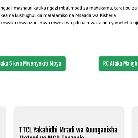
unguaji mashauri katika ngazi mbalimbali za mahakama, taratibu za k
pokea na kushughulikia malalamiko na Msaada wa Kisheria
 kila mwaka mwanzoni mwa mwezi wa pili na mwaka huu yamebeba 
 miaka 5 kwa Mwenyekiti Mpya
RC Ataka Maligh
TTCL Yakabidhi Mradi wa Kuunganisha