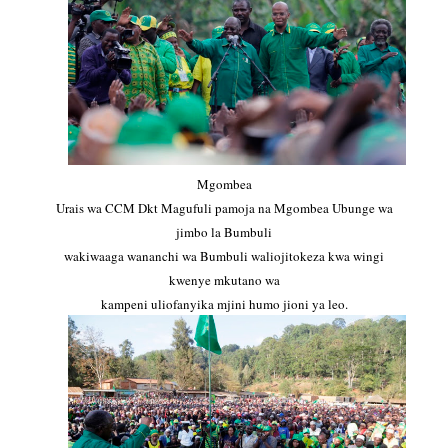
Mgombea
Urais wa CCM Dkt Magufuli pamoja na Mgombea Ubunge wa
jimbo la Bumbuli
wakiwaaga wananchi wa Bumbuli waliojitokeza kwa wingi
kwenye mkutano wa
kampeni uliofanyika mjini humo jioni ya leo.