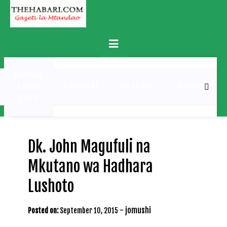
Skip
to
content
Primary
Menu
MATUKIO
KATIKA
BURUDANI
UCHAMBUZI
MICHEZO
PICHA
Dk. John Magufuli na
Mkutano wa Hadhara
Lushoto
-
jomushi
Posted on:
September 10, 2015