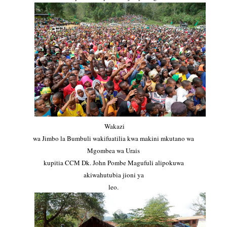
Wakazi
wa Jimbo la Bumbuli wakifuatilia kwa makini mkutano wa
Mgombea wa Urais
kupitia CCM Dk. John Pombe Magufuli alipokuwa
akiwahutubia jioni ya
leo.