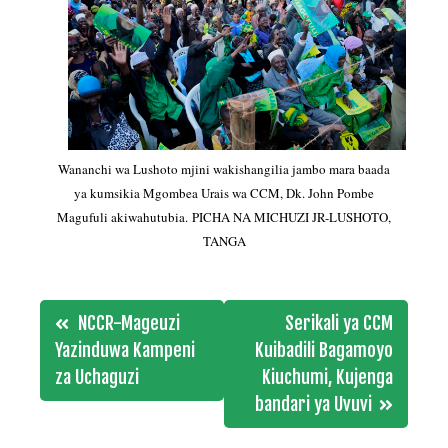
Wananchi wa Lushoto mjini wakishangilia jambo mara baada
ya kumsikia Mgombea Urais wa CCM, Dk. John Pombe
Magufuli akiwahutubia. PICHA NA MICHUZI JR-LUSHOTO,
TANGA
Post
NCCR-Mageuzi
Serikali ya CCM
navigation
Yazinduwa Kampeni
Kuibadili Bagamoyo
za Uchaguzi
Kiuchumi, Kujenga
bandari ya Uvuvi