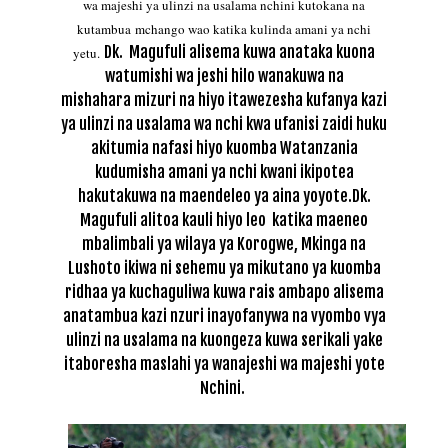
wa majeshi ya ulinzi na usalama nchini kutokana na
kutambua mchango wao katika kulinda amani ya nchi
Dk. Magufuli
alisema kuwa anataka kuona
yetu.
watumishi wa jeshi hilo wanakuwa na
mishahara
mizuri na hiyo itawezesha kufanya kazi
ya ulinzi na usalama wa nchi kwa
ufanisi zaidi huku
akitumia nafasi hiyo kuomba Watanzania
kudumisha
amani ya nchi kwani ikipotea
hakutakuwa na maendeleo ya aina yoyote.
Dk.
Magufuli
alitoa kauli hiyo leo katika maeneo
mbalimbali ya wilaya ya Korogwe,
Mkinga na
Lushoto ikiwa ni sehemu ya mikutano ya kuomba
ridhaa ya
kuchaguliwa kuwa rais ambapo alisema
anatambua kazi nzuri inayofanywa na
vyombo vya
ulinzi na usalama na kuongeza kuwa serikali yake
itaboresha
maslahi ya wanajeshi wa majeshi yote
Nchini.