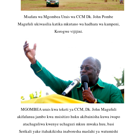
Msafara wa Mgombea Urais wa CCM Dk. John Pombe
Magufuli ukiwasilia katika mkutano wa hadhara wa kampeni,
Korogwe vijijini.
MGOMBEA urais kwa teketi ya CCM, Dk. John Magufuli
akifafanua jambo kwa msisitizo huku akibainisha kuwa iwapo
atachaguliwa kwenye uchaguzi mkuu mwaka huu, basi
Serikali yake itahakikisha inaboresha maslahi ya watumishi