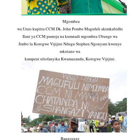
Mgombea
wa Urais kupitia CCM Dk. John Pombe Magufuli akimkabidhi
Ilani ya CCM pamoja na kumnadi mgombea Ubunge wa
Jimbo la Korogwe Vijijini Ndugu Stephen Ngonyani kwenye
mkutano wa
kampeni uliofanyika Kwamazandu, Korogwe Vijijini.
Bangozzzz