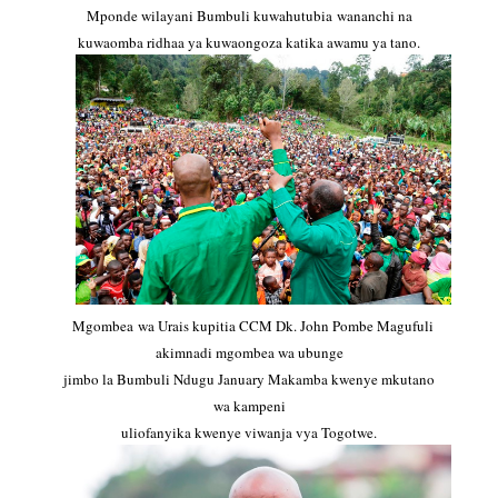
Mponde wilayani Bumbuli kuwahutubia wananchi na
kuwaomba ridhaa ya kuwaongoza katika awamu ya tano.
Mgombea wa Urais kupitia CCM Dk. John Pombe Magufuli
akimnadi mgombea wa ubunge
jimbo la Bumbuli Ndugu January Makamba kwenye mkutano
wa kampeni
uliofanyika kwenye viwanja vya Togotwe.