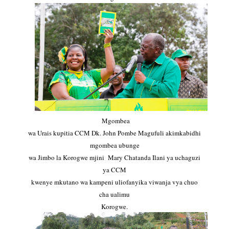
Mgombea
wa Urais kupitia CCM Dk. John Pombe Magufuli akimkabidhi
mgombea ubunge
wa Jimbo la Korogwe mjini Mary Chatanda Ilani ya uchaguzi
ya CCM
kwenye mkutano wa kampeni uliofanyika viwanja vya chuo
cha ualimu
Korogwe.