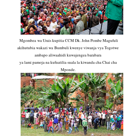
Mgombea wa Urais kupitia CCM Dk. John Pombe Magufuli
akihutubia wakazi wa Bumbuli kwenye viwanja vya Togotwe
ambapo aliwaahidi kuwajengea barabara
ya lami pamoja na kufuatilia suala la kiwanda cha Chai cha
Mponde.