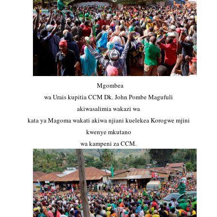
Mgombea
wa Urais kupitia CCM Dk. John Pombe Magufuli
akiwasalimia wakazi wa
kata ya Magoma wakati akiwa njiani kuelekea Korogwe mjini
kwenye mkutano
wa kampeni za CCM.