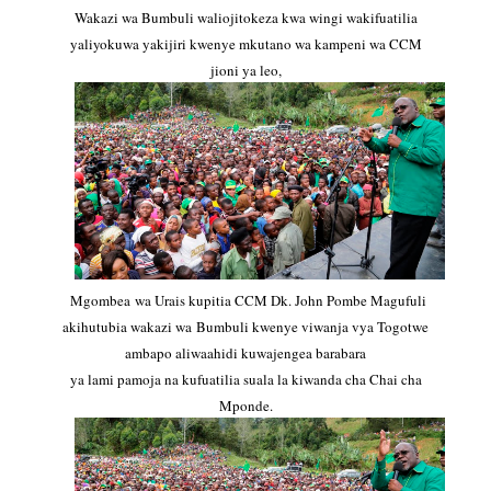
Wakazi wa Bumbuli waliojitokeza kwa wingi wakifuatilia
yaliyokuwa yakijiri kwenye mkutano wa kampeni wa CCM
jioni ya leo,
Mgombea wa Urais kupitia CCM Dk. John Pombe Magufuli
akihutubia wakazi wa Bumbuli kwenye viwanja vya Togotwe
ambapo aliwaahidi kuwajengea barabara
ya lami pamoja na kufuatilia suala la kiwanda cha Chai cha
Mponde.