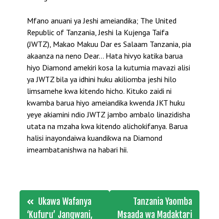
Mfano anuani ya Jeshi ameiandika; The United
Republic of Tanzania, Jeshi la Kujenga Taifa
(JWTZ), Makao Makuu Dar es Salaam Tanzania, pia
akaanza na neno Dear… Hata hivyo katika barua
hiyo Diamond amekiri kosa la kutumia mavazi alisi
ya JWTZ bila ya idhini huku akiliomba jeshi hilo
limsamehe kwa kitendo hicho. Kituko zaidi ni
kwamba barua hiyo ameiandika kwenda JKT huku
yeye akiamini ndio JWTZ jambo ambalo linazidisha
utata na mzaha kwa kitendo alichokifanya. Barua
halisi inayondaiwa kuandikwa na Diamond
imeambatanishwa na habari hii.
Post
Ukawa Wafanya
Tanzania Yaomba
navigation
‘Kufuru’ Jangwani,
Msaada wa Madaktari