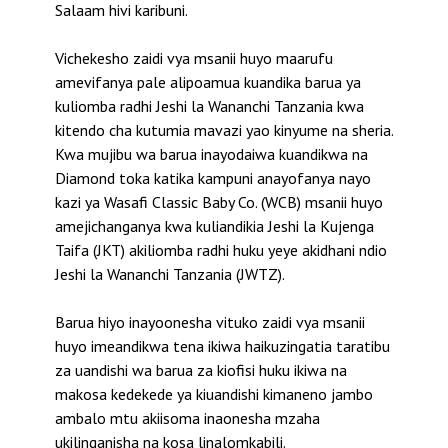
Salaam hivi karibuni.
Vichekesho zaidi vya msanii huyo maarufu
amevifanya pale alipoamua kuandika barua ya
kuliomba radhi Jeshi la Wananchi Tanzania kwa
kitendo cha kutumia mavazi yao kinyume na sheria.
Kwa mujibu wa barua inayodaiwa kuandikwa na
Diamond toka katika kampuni anayofanya nayo
kazi ya Wasafi Classic Baby Co. (WCB) msanii huyo
amejichanganya kwa kuliandikia Jeshi la Kujenga
Taifa (JKT) akiliomba radhi huku yeye akidhani ndio
Jeshi la Wananchi Tanzania (JWTZ).
Barua hiyo inayoonesha vituko zaidi vya msanii
huyo imeandikwa tena ikiwa haikuzingatia taratibu
za uandishi wa barua za kiofisi huku ikiwa na
makosa kedekede ya kiuandishi kimaneno jambo
ambalo mtu akiisoma inaonesha mzaha
ukilinganisha na kosa linalomkabili.