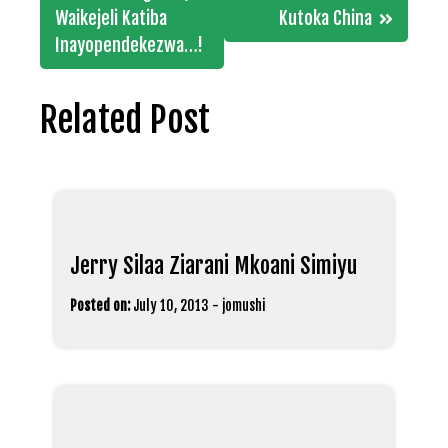
Waikejeli Katiba
Kutoka China
Inayopendekezwa…!
Related Post
Jerry Silaa Ziarani Mkoani Simiyu
Posted on:
July 10, 2013
-
jomushi