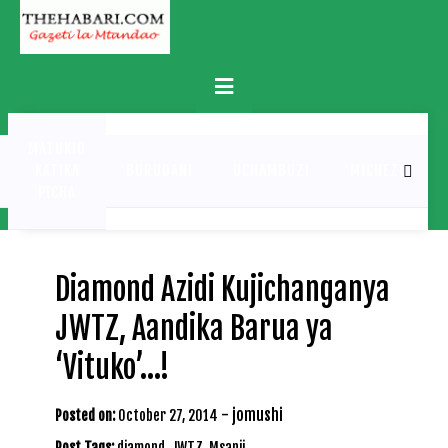
Skip
to
content
Primary
Menu
MATUKIO
KATIKA
BURUDANI
UCHAMBUZI
MICHEZO
PICHA
Diamond Azidi Kujichanganya
JWTZ, Aandika Barua ya
‘Vituko’…!
-
jomushi
Posted on:
October 27, 2014
Post Tags:
diamond
,
JWTZ
,
Msanii