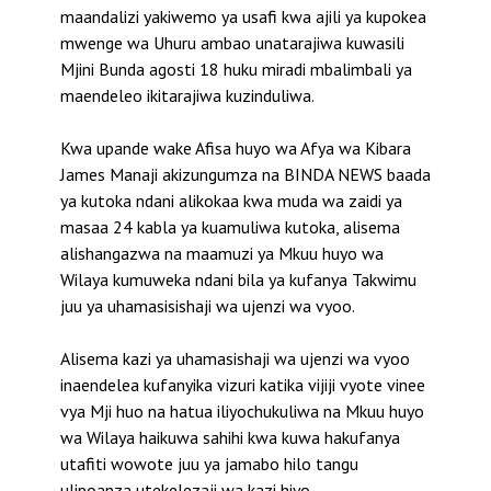
maandalizi yakiwemo ya usafi kwa ajili ya kupokea
mwenge wa Uhuru ambao unatarajiwa kuwasili
Mjini Bunda agosti 18 huku miradi mbalimbali ya
maendeleo ikitarajiwa kuzinduliwa.
Kwa upande wake Afisa huyo wa Afya wa Kibara
James Manaji akizungumza na BINDA NEWS baada
ya kutoka ndani alikokaa kwa muda wa zaidi ya
masaa 24 kabla ya kuamuliwa kutoka, alisema
alishangazwa na maamuzi ya Mkuu huyo wa
Wilaya kumuweka ndani bila ya kufanya Takwimu
juu ya uhamasisishaji wa ujenzi wa vyoo.
Alisema kazi ya uhamasishaji wa ujenzi wa vyoo
inaendelea kufanyika vizuri katika vijiji vyote vinee
vya Mji huo na hatua iliyochukuliwa na Mkuu huyo
wa Wilaya haikuwa sahihi kwa kuwa hakufanya
utafiti wowote juu ya jamabo hilo tangu
ulipoanza utekelezaji wa kazi hiyo.