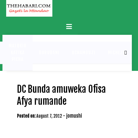
Skip
to
content
Primary
Menu
MATUKIO
KATIKA
BURUDANI
UCHAMBUZI
MICHEZO
PICHA
DC Bunda amuweka Ofisa
Afya rumande
-
jomushi
Posted on:
August 7, 2012