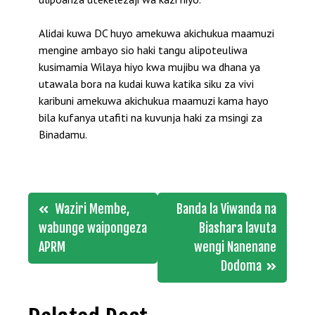
Alidai kuwa DC huyo amekuwa akichukua maamuzi
mengine ambayo sio haki tangu alipoteuliwa
kusimamia Wilaya hiyo kwa mujibu wa dhana ya
utawala bora na kudai kuwa katika siku za vivi
karibuni amekuwa akichukua maamuzi kama hayo
bila kufanya utafiti na kuvunja haki za msingi za
Binadamu.
Post
Waziri Membe,
Banda la Viwanda na
navigation
wabunge waipongeza
Biashara lavuta
APRM
wengi Nanenane
Dodoma