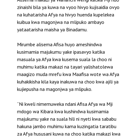
zinaishi bila ya kuwa na vyoo hivyo kujisaidia ovyo
na kuhatarisha Afya na hivyo huenda kupelekea
kuibua kwa magonjwa na mlipuko ambayo
yataatarisha maisha ya Binadamu.
Mirumbe alisema Afisa huyo ameshindwa
kusimamia majukumu yake ipasavyo katika
masuala ya Afya kwa kusema suala la choo ni
muhimu katika makazi na tayari yalishatolewa
maagizo muda mrefu kwa Maafisa wote wa Afya
kuhakikisha kila kaya inakuwa na choo kwa ajili ya
kujiepusha na magonjwa ya mlipuko.
“Ni kweli nimemuweka ndani Afisa Afya wa Mji
mdogo wa Kibara kwa kushindwa kusimamia
majukumu yake na suala hili ni nyeti kwa sababu
hakuna jambo muhimu kama kuzingatia taratibu
za Afya hususani kuwa na choo katika makazi kwa