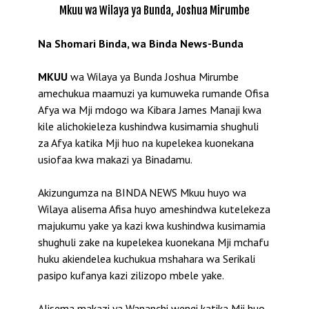
Mkuu wa Wilaya ya Bunda, Joshua Mirumbe
Na Shomari Binda, wa Binda News-Bunda
MKUU
wa Wilaya ya Bunda Joshua Mirumbe
amechukua maamuzi ya kumuweka rumande Ofisa
Afya wa Mji mdogo wa Kibara James Manaji kwa
kile alichokieleza kushindwa kusimamia shughuli
za Afya katika Mji huo na kupelekea kuonekana
usiofaa kwa makazi ya Binadamu.
Akizungumza na BINDA NEWS Mkuu huyo wa
Wilaya alisema Afisa huyo ameshindwa kutelekeza
majukumu yake ya kazi kwa kushindwa kusimamia
shughuli zake na kupelekea kuonekana Mji mchafu
huku akiendelea kuchukua mshahara wa Serikali
pasipo kufanya kazi zilizopo mbele yake.
Alisema makazi ya Wananchi wengi katika Mji huo