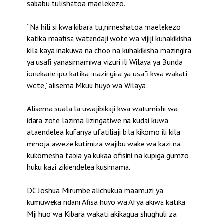
sababu tulishatoa maelekezo.
“Na hili si kwa kibara tu,nimeshatoa maelekezo
katika maafisa watendaji wote wa vijiji kuhakikisha
kila kaya inakuwa na choo na kuhakikisha mazingira
ya usafi yanasimamiwa vizuri ili Wilaya ya Bunda
ionekane ipo katika mazingira ya usafi kwa wakati
wote,”alisema Mkuu huyo wa Wilaya.
Alisema suala la uwajibikaji kwa watumishi wa
idara zote lazima lizingatiwe na kudai kuwa
ataendelea kufanya ufatiliaji bila kikomo ili kila
mmoja aweze kutimiza wajibu wake wa kazi na
kukomesha tabia ya kukaa ofisini na kupiga gumzo
huku kazi zikiendelea kusimama.
DC Joshua Mirumbe alichukua maamuzi ya
kumuweka ndani Afisa huyo wa Afya akiwa katika
Mji huo wa Kibara wakati akikagua shughuli za