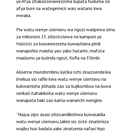
ya Afya zitakazowawezesha kupata huduma za
afya bure na wategemezi wao watano kwa
mwaka.
Pia watu wenye ulemavu wa ngozi walipewa simu
za mikononi 25 zilizotolewa na kampuni ya
Halotel za kuwawezesha kuwasiliana pindi
wanapohisi maisha yao yako hatarini, mafuta
maalumu ya kulinda ngozi, Kofia na Filimbi.
Alisema miundombinu katika nchi zinazoendelea
imekua sio rafiki kwa watu wenye ulemavu na
kukwamisha jitihada zao za kujikomboa na kuwa
serikali itahakikisha watu wenye ulemavu
wanapata haki zao kama wananchi wengine.
“Najua zipo asasi zilizoandikishwa kuwasaidia
watu wenye ulemavu,lakini sio zote zinatimiza
wajibu huo badala yake zinatumia nafasi hiyo