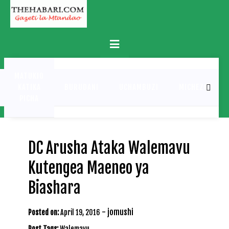
Skip
to
content
Primary
Menu
MATUKIO
KATIKA
BURUDANI
UCHAMBUZI
MICHEZO
PICHA
DC Arusha Ataka Walemavu
Kutengea Maeneo ya
Biashara
-
jomushi
Posted on:
April 19, 2016
Post Tags:
Walemavu