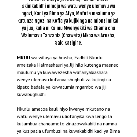
akimkabidhi mmoja wa watu wenye ulemavu wa
ngozi, Kadi ya Bima ya Afya, Mafuta maalumu ya
kutunza Ngozi na Kofia ya kujikinga na mionzi mikali
ya jua, kulia ni Kaimu Mwenyekiti wa Chama cha
Walemavu Tanzania (Chawata) Mkoa wa Arusha,
Said Kazigire.
MKUU
wa wilaya ya Arusha, Fadhili Nkurlu
ameitaka Halmashauri ya Jiji hilo kutenga maeneo
maulumu ya kuwawezesha wafanyabiashara
wenye ulemavu kufanya shughuli za kujiingizia
kipato badala ya kuwatumia mgambo wa jiji
kuwabughudhi.
Nkurlu ametoa kauli hiyo kwenye mkutano na
watu wenye ulemavu uliofanyika kwa lengo la
kutambua changamoto zinazowakabili na namna
ya kuzipatia ufumbuzi na kuwakabidhi kadi ya Bima