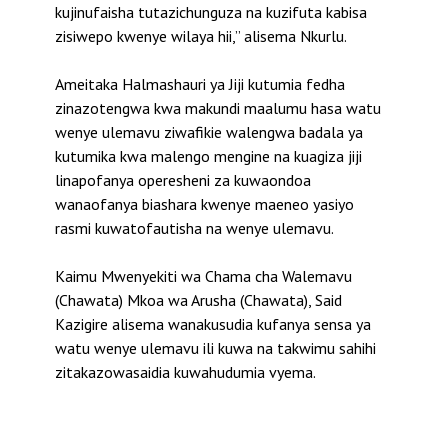
kujinufaisha tutazichunguza na kuzifuta kabisa
zisiwepo kwenye wilaya hii,” alisema Nkurlu.
Ameitaka Halmashauri ya Jiji kutumia fedha
zinazotengwa kwa makundi maalumu hasa watu
wenye ulemavu ziwafikie walengwa badala ya
kutumika kwa malengo mengine na kuagiza jiji
linapofanya operesheni za kuwaondoa
wanaofanya biashara kwenye maeneo yasiyo
rasmi kuwatofautisha na wenye ulemavu.
Kaimu Mwenyekiti wa Chama cha Walemavu
(Chawata) Mkoa wa Arusha (Chawata), Said
Kazigire alisema wanakusudia kufanya sensa ya
watu wenye ulemavu ili kuwa na takwimu sahihi
zitakazowasaidia kuwahudumia vyema.