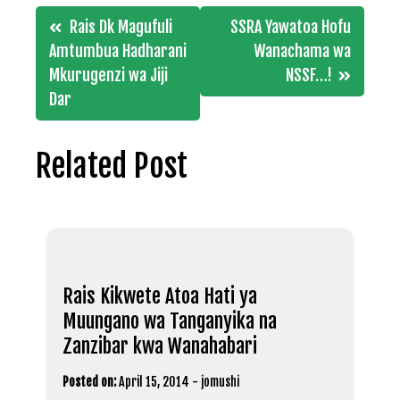
Post
Rais Dk Magufuli
SSRA Yawatoa Hofu
navigation
Amtumbua Hadharani
Wanachama wa
Mkurugenzi wa Jiji
NSSF…!
Dar
Related Post
Rais Kikwete Atoa Hati ya
Muungano wa Tanganyika na
Zanzibar kwa Wanahabari
Posted on:
April 15, 2014
-
jomushi