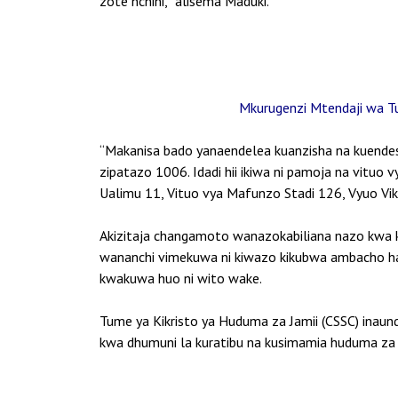
zote nchini,” alisema Maduki.
Mkurugenzi Mtendaji wa Tu
“Makanisa bado yanaendelea kuanzisha na kuendesh
zipatazo 1006. Idadi hii ikiwa ni pamoja na vituo v
Ualimu 11, Vituo vya Mafunzo Stadi 126, Vyuo Viku
Akizitaja changamoto wanazokabiliana nazo kwa k
wananchi vimekuwa ni kiwazo kikubwa ambacho hat
kwakuwa huo ni wito wake.
Tume ya Kikristo ya Huduma za Jamii (CSSC) inaun
kwa dhumuni la kuratibu na kusimamia huduma za k