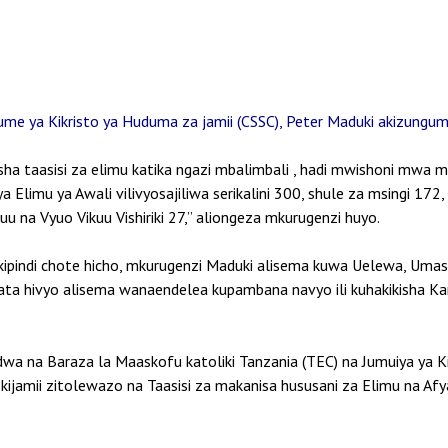
me ya Kikristo ya Huduma za jamii (CSSC), Peter Maduki akizungum
a taasisi za elimu katika ngazi mbalimbali , hadi mwishoni mwa m
ya Elimu ya Awali vilivyosajiliwa serikalini 300, shule za msingi 172
u na Vyuo Vikuu Vishiriki 27,” aliongeza mkurugenzi huyo.
ipindi chote hicho, mkurugenzi Maduki alisema kuwa Uelewa, Umas
a hivyo alisema wanaendelea kupambana navyo ili kuhakikisha Ka
dwa na Baraza la Maaskofu katoliki Tanzania (TEC) na Jumuiya ya K
ijamii zitolewazo na Taasisi za makanisa hususani za Elimu na Afya