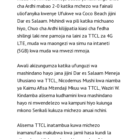
cha Ardhi mabao 2-0 katika mchezo wa fainali
uliofanyika kwenye Ufukwe wa Coco Beach jijini
Dar es Salaam. Mshindi wa pili katika michuano
hiyo, Chuo cha Ardhi kilijipatia kiasi cha fedha
shilingi laki nne pamoja na laini za TTCL za 4G
LTE, muda wa maongezi wa simu na intaneti
(5GB) kwa muda wa mwezi mmoja.
Awali akizungumza katika ufunguzi wa
mashindano hayo jana jijini Dar es Salaam Meneja
Uhusiano wa TTCL, Nicodemus Mushi kwa niamba
ya Kaimu Afisa Mtendaji Mkuu wa TTCL, Waziri W.
Kindamba alisema kudhamini kwa mashindano
hayo ni mwendelezo wa kampuni hiyo kuiunga
mkono Serikali kukuza michezo anuai nchini.
Alisema TTCL inatambua kuwa michezo
inamanufaa makubwa kwa jamii hasa kundi la