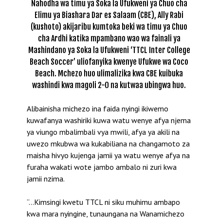
Nahodha wa timu ya Soka la Ufukweni ya Chuo cha
Elimu ya Biashara Dar es Salaam (CBE), Ally Rabi
(kushoto) akijaribu kumtoka beki wa timu ya Chuo
cha Ardhi katika mpambano wao wa fainali ya
Mashindano ya Soka la Ufukweni ‘TTCL Inter College
Beach Soccer’ uliofanyika kwenye Ufukwe wa Coco
Beach. Mchezo huo ulimalizika kwa CBE kuibuka
washindi kwa magoli 2-0 na kutwaa ubingwa huo.
Alibainisha michezo ina faida nyingi ikiwemo
kuwafanya washiriki kuwa watu wenye afya njema
ya viungo mbalimbali vya mwili, afya ya akili na
uwezo mkubwa wa kukabiliana na changamoto za
maisha hivyo kujenga jamii ya watu wenye afya na
furaha wakati wote jambo ambalo ni zuri kwa
jamii nzima.
“…Kimsingi kwetu TTCL ni siku muhimu ambapo
kwa mara nyingine, tunaungana na Wanamichezo