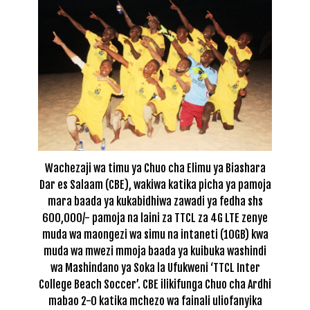
Wachezaji wa timu ya Chuo cha Elimu ya Biashara
Dar es Salaam (CBE), wakiwa katika picha ya pamoja
mara baada ya kukabidhiwa zawadi ya fedha shs
600,000/- pamoja na laini za TTCL za 4G LTE zenye
muda wa maongezi wa simu na intaneti (10GB) kwa
muda wa mwezi mmoja baada ya kuibuka washindi
wa Mashindano ya Soka la Ufukweni ‘TTCL Inter
College Beach Soccer’. CBE ilikifunga Chuo cha Ardhi
mabao 2-0 katika mchezo wa fainali uliofanyika