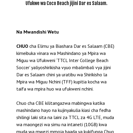
Ufukwe wa Coco Beach jijini Dar es Salaam.
Na Mwandishi Wetu
CHUO
cha Elimu ya Biashara Dar es Salaam (CBE)
kimeibuka vinara wa Mashindano ya Mpira wa
Miguu wa Ufukweni ‘TTCL Inter College Beach
Soccer’ yaliyoshirikisha vyuo mbalimbali vya jijini
Dar es Salaam chini ya uratibu wa Shirikisho la
Mpira wa Miguu Nchini (TFF) kupitia kocha wa
taifa wa mpira huo wa ufukweni nchini.
Chuo cha CBE kilitangazwa mabingwa katika
mashindano hayo na kujinyakulia kiasi cha fedha
shilingi laki sita na laini za TTCL za 4G LTE, muda
wa maongezi wa simu na intaneti (10GB) kwa
muda wa mwezi mmoja baada ya kukifunga Chuo