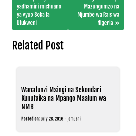
navigation
yadhamini michuano
Mazungumzo na
ya vyuo Soka la
Mjumbe wa Rais wa
Ufukweni
Nigeria
Related Post
Wanafunzi Msingi na Sekondari
Kunufaika na Mpango Maalum wa
NMB
Posted on:
July 28, 2016
-
jomushi