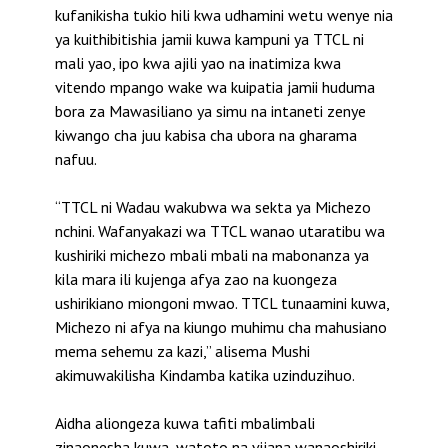
kufanikisha tukio hili kwa udhamini wetu wenye nia
ya kuithibitishia jamii kuwa kampuni ya TTCL ni
mali yao, ipo kwa ajili yao na inatimiza kwa
vitendo mpango wake wa kuipatia jamii huduma
bora za Mawasiliano ya simu na intaneti zenye
kiwango cha juu kabisa cha ubora na gharama
nafuu.
“TTCL ni Wadau wakubwa wa sekta ya Michezo
nchini. Wafanyakazi wa TTCL wanao utaratibu wa
kushiriki michezo mbali mbali na mabonanza ya
kila mara ili kujenga afya zao na kuongeza
ushirikiano miongoni mwao. TTCL tunaamini kuwa,
Michezo ni afya na kiungo muhimu cha mahusiano
mema sehemu za kazi,” alisema Mushi
akimuwakilisha Kindamba katika uzinduzihuo.
Aidha aliongeza kuwa tafiti mbalimbali
zinaonesha kuwa, watoto na vijana wanaoshiriki