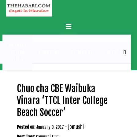
Skip
to
content
Primary
Menu
MATUKIO
KATIKA
BURUDANI
UCHAMBUZI
MICHEZO
PICHA
Chuo cha CBE Waibuka
Vinara ‘TTCL Inter College
Beach Soccer’
-
jomushi
Posted on:
January 9, 2017
Post Tags:
Kampuni TTCL