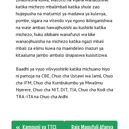
katika michezo mbalimbali katika shule zao
hujiepusha na matumizi ya madawa ya kulevya,
pombe, sigara na vitendo vya ngono ikilinganishwa
na wale ambao hawajihusishi au kushiriki katika
michezo, huku zikibaini wanafunzi wa kike
wanaojihusisha na michezo katika ngazi mbali
mbali za elimu kuwa na maendeleo mazuri ya
kitaaluma jambo ambalo linapaswa kusisitizwa.
Baadhi ya vyuo vilivyoshiriki katika michuano hiyo
ni pamoja na CBE, Chuo cha Ustawi wa Jamii, Chuo
cha IFM, Chuo cha Kumbukumbu ya Mwalimu
Nyerere, Chuo cha NIT, DIT, TIA, Chuo cha Kodi cha
TRA -ITA na Chuo cha Ardhi.
Post
Kampuni ya TTCL
Rais Magufuli Afanya