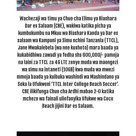
Wachezaji wa timu ya Chuo cha Elimu ya Biashara
Dar es Salaam (CBE), wakiwa katika picha ya
kumbukumbu na Mkuu wa Biashara Kanda ya Dar es
salaam wa Kampuni ya Simu nchini Tanzania (TTCL),
Jane Mwakalebela (wa nne kushoto) mara baada ya
kukabidhiwa zawadi ya fedha shs 600,000/- pamoja
na laini za TTCL za 4G LTE zenye muda wa maongezi
wa simu na intaneti (10GB) kwa muda wa mwezi
mmoja baada ya kuibuka washindi wa Mashindano ya
Soka la Ufukweni ‘TTCL Inter College Beach Soccer’.
CBE ilikifunga Chuo cha Ardhi mabao 2-0 katika
mchezo wa fainali uliofanyika Ufukwe wa Coco
Beach jijini Dar es Salaam.