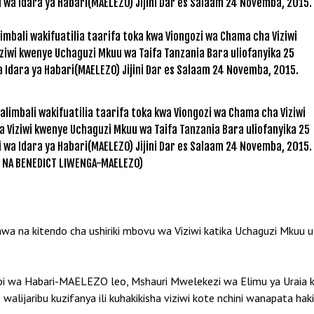
 wa Idara ya Habari(MAELEZO) Jijini Dar es Salaam 24 Novemba, 2015.
limbali wakifuatilia taarifa toka kwa Viongozi wa Chama cha Viziwi
wa Viziwi kwenye Uchaguzi Mkuu wa Taifa Tanzania Bara uliofanyika 25
 wa Idara ya Habari(MAELEZO) Jijini Dar es Salaam 24 Novemba, 2015.
E NA BENEDICT LIWENGA-MAELEZO)
shwa na kitendo cha ushiriki mbovu wa Viziwi katika Uchaguzi Mku
mbi wa Habari-MAELEZO leo, Mshauri Mwelekezi wa Elimu ya Urai
alijaribu kuzifanya ili kuhakikisha viziwi kote nchini wanapata haki