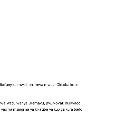
u uliofanyika mwishoni mwa mwezi Oktoba kote
a kwa Watu wenye Ulemavu, Bw. Novat Rukwago
 yao ya msingi na ya kikatiba ya kupiga kura bado