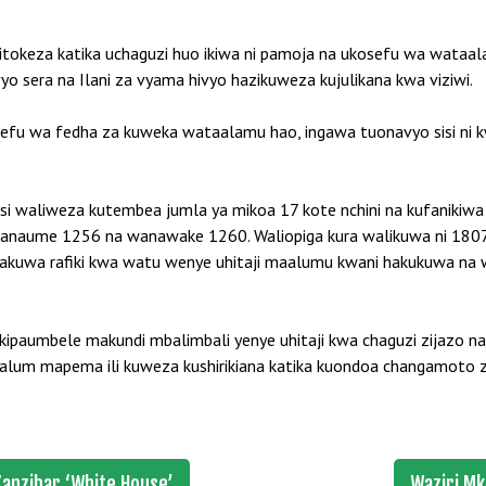
jitokeza katika uchaguzi huo ikiwa ni pamoja na ukosefu wa wataa
yo sera na Ilani za vyama hivyo hazikuweza kujulikana kwa viziwi.
ukosefu wa fedha za kuweka wataalamu hao, ingawa tuonavyo sisi ni
si waliweza kutembea jumla ya mikoa 17 kote nchini na kufanikiwa
 na wanaume 1256 na wanawake 1260. Waliopiga kura walikuwa ni 180
ayakuwa rafiki kwa watu wenye uhitaji maalumu kwani hakukuwa na
kipaumbele makundi mbalimbali yenye uhitaji kwa chaguzi zijazo na
lum mapema ili kuweza kushirikiana katika kuondoa changamoto zi
anzibar ‘White House’
Waziri Mk