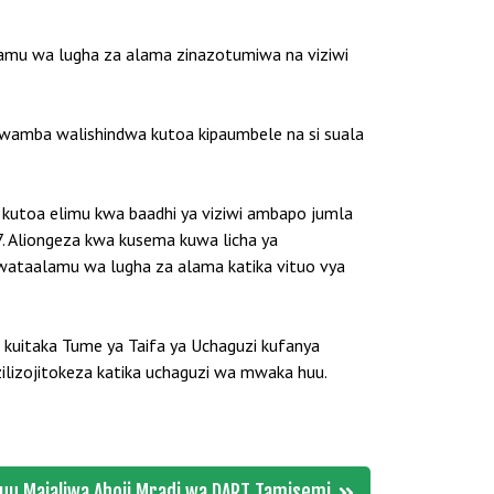
lamu wa lugha za alama zinazotumiwa na viziwi
 kwamba walishindwa kutoa kipaumbele na si suala
 kutoa elimu kwa baadhi ya viziwi ambapo jumla
7. Aliongeza kwa kusema kuwa licha ya
 wataalamu wa lugha za alama katika vituo vya
 kuitaka Tume ya Taifa ya Uchaguzi kufanya
lizojitokeza katika uchaguzi wa mwaka huu.
uu Majaliwa Ahoji Mradi wa DART Tamisemi