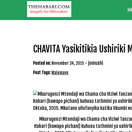
Skip
H
to
content
CHAVITA Yasikitikia Ushiriki
-
jomushi
Posted on:
November 24, 2015
Post Tags:
Walemavu
Mkurugenzi Mtendaji wa Chama cha Viziwi Tanzan
Habari (hawapo pichani) kuhusu tathmini ya ushirik