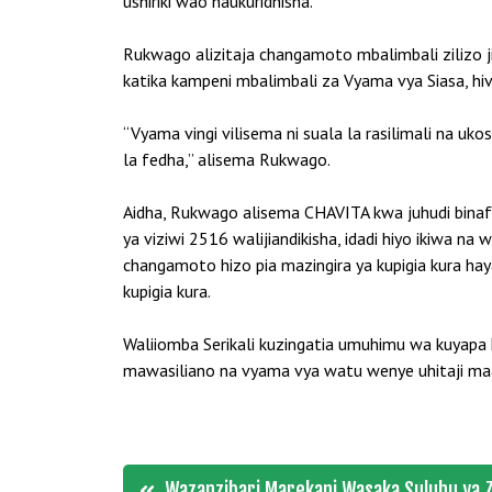
ushiriki wao haukuridhisha.
Rukwago alizitaja changamoto mbalimbali zilizo 
katika kampeni mbalimbali za Vyama vya Siasa, hiv
“Vyama vingi vilisema ni suala la rasilimali na 
la fedha,” alisema Rukwago.
Aidha, Rukwago alisema CHAVITA kwa juhudi binaf
ya viziwi 2516 walijiandikisha, idadi hiyo ikiwa
changamoto hizo pia mazingira ya kupigia kura h
kupigia kura.
Waliiomba Serikali kuzingatia umuhimu wa kuyapa 
mawasiliano na vyama vya watu wenye uhitaji maa
Post
Wazanzibari Marekani Wasaka Suluhu ya Z