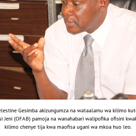
lestine Gesimba akizungumza na wataalamu wa kilimo kuto
si Jeni (OFAB) pamoja na wanahabari walipofika ofisini kw
kilimo chenye tija kwa maofisa ugani wa mkoa huo leo.