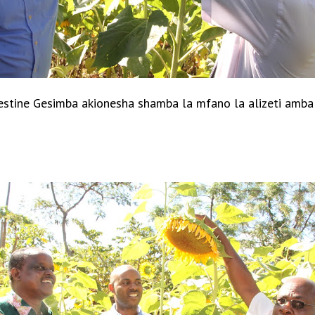
stine Gesimba akionesha shamba la mfano la alizeti ambalo