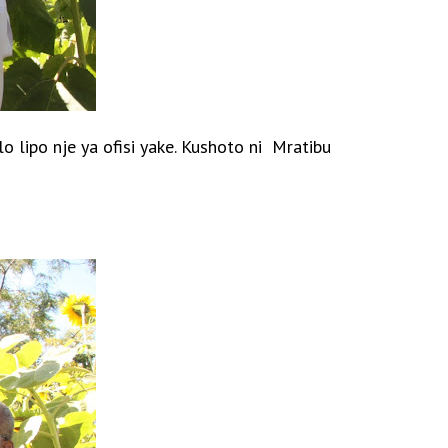
 lipo nje ya ofisi yake. Kushoto ni
Mratibu