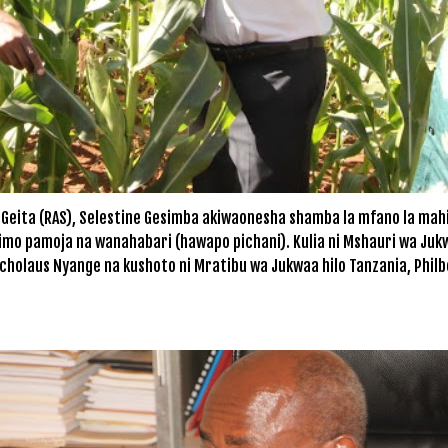
Geita (RAS), Selestine Gesimba akiwaonesha shamba la mfano la mahind
mo pamoja na wanahabari (hawapo pichani). Kulia ni Mshauri wa Jukw
Nicholaus Nyange na kushoto ni Mratibu wa Jukwaa hilo Tanzania, Philb