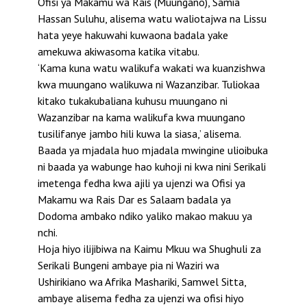
Ofisi ya Makamu wa Rais (Muungano), Samia
Hassan Suluhu, alisema watu waliotajwa na Lissu
hata yeye hakuwahi kuwaona badala yake
amekuwa akiwasoma katika vitabu.
‘Kama kuna watu walikufa wakati wa kuanzishwa
kwa muungano walikuwa ni Wazanzibar. Tuliokaa
kitako tukakubaliana kuhusu muungano ni
Wazanzibar na kama walikufa kwa muungano
tusilifanye jambo hili kuwa la siasa,’ alisema.
Baada ya mjadala huo mjadala mwingine ulioibuka
ni baada ya wabunge hao kuhoji ni kwa nini Serikali
imetenga fedha kwa ajili ya ujenzi wa Ofisi ya
Makamu wa Rais Dar es Salaam badala ya
Dodoma ambako ndiko yaliko makao makuu ya
nchi.
Hoja hiyo ilijibiwa na Kaimu Mkuu wa Shughuli za
Serikali Bungeni ambaye pia ni Waziri wa
Ushirikiano wa Afrika Mashariki, Samwel Sitta,
ambaye alisema fedha za ujenzi wa ofisi hiyo