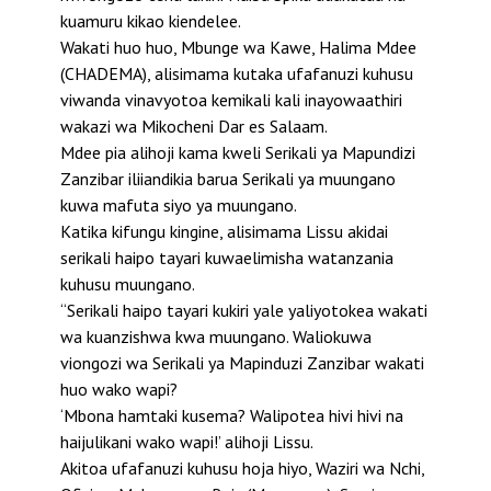
kuamuru kikao kiendelee.
Wakati huo huo, Mbunge wa Kawe, Halima Mdee
(CHADEMA), alisimama kutaka ufafanuzi kuhusu
viwanda vinavyotoa kemikali kali inayowaathiri
wakazi wa Mikocheni Dar es Salaam.
Mdee pia alihoji kama kweli Serikali ya Mapundizi
Zanzibar iliiandikia barua Serikali ya muungano
kuwa mafuta siyo ya muungano.
Katika kifungu kingine, alisimama Lissu akidai
serikali haipo tayari kuwaelimisha watanzania
kuhusu muungano.
“Serikali haipo tayari kukiri yale yaliyotokea wakati
wa kuanzishwa kwa muungano. Waliokuwa
viongozi wa Serikali ya Mapinduzi Zanzibar wakati
huo wako wapi?
‘Mbona hamtaki kusema? Walipotea hivi hivi na
haijulikani wako wapi!’ alihoji Lissu.
Akitoa ufafanuzi kuhusu hoja hiyo, Waziri wa Nchi,