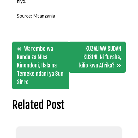
hiyo.
Source: Mtanzania
Post
Warembo wa
KUZALIWA SUDAN
navigation
Kanda za Miss
KUSINI: Ni furaha,
Kinondoni, Ilala na
kilio kwa Afrika?
Temeke ndani ya Sun
Sirro
Related Post