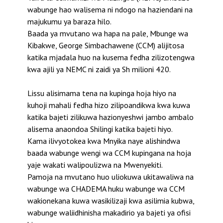
wabunge hao walisema ni ndogo na haziendani na
majukumu ya baraza hilo.
Baada ya mvutano wa hapa na pale, Mbunge wa
Kibakwe, George Simbachawene (CCM) alijitosa
katika mjadala huo na kusema fedha zilizotengwa
kwa ajili ya NEMC ni zaidi ya Sh milioni 420.
Lissu alisimama tena na kupinga hoja hiyo na
kuhoji mahali fedha hizo zilipoandikwa kwa kuwa
katika bajeti zilikuwa hazionyeshwi jambo ambalo
alisema anaondoa Shilingi katika bajeti hiyo.
Kama ilivyotokea kwa Mnyika naye alishindwa
baada wabunge wengi wa CCM kupingana na hoja
yaje wakati walipoulizwa na Mwenyekiti.
Pamoja na mvutano huo uliokuwa ukitawaliwa na
wabunge wa CHADEMA huku wabunge wa CCM
wakionekana kuwa wasikilizaji kwa asilimia kubwa,
wabunge waliidhinisha makadirio ya bajeti ya ofisi