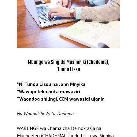
Mbunge wa Singida Mashariki (Chadema),
Tundu Lissu
*Ni Tundu Lissu na John Mnyika
*Wawapeleka puta mawaziri
“Waondoa shilingi, CCM wawazidi ujanja
Na Waandishi Wetu, Dodoma
WABUNGE wa Chama cha Demokrasia na
Maendeleo (CHADEMA), Tundu Lissu wa Singida