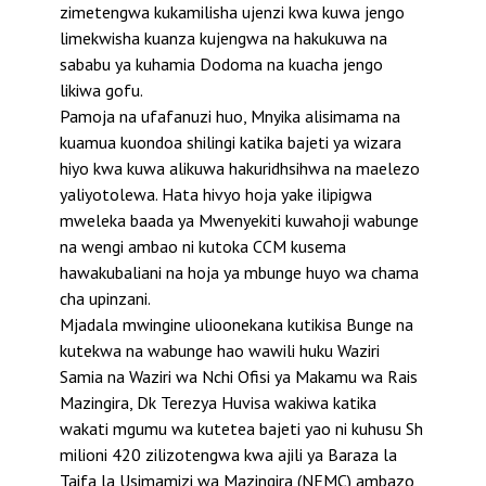
zimetengwa kukamilisha ujenzi kwa kuwa jengo
limekwisha kuanza kujengwa na hakukuwa na
sababu ya kuhamia Dodoma na kuacha jengo
likiwa gofu.
Pamoja na ufafanuzi huo, Mnyika alisimama na
kuamua kuondoa shilingi katika bajeti ya wizara
hiyo kwa kuwa alikuwa hakuridhsihwa na maelezo
yaliyotolewa. Hata hivyo hoja yake ilipigwa
mweleka baada ya Mwenyekiti kuwahoji wabunge
na wengi ambao ni kutoka CCM kusema
hawakubaliani na hoja ya mbunge huyo wa chama
cha upinzani.
Mjadala mwingine ulioonekana kutikisa Bunge na
kutekwa na wabunge hao wawili huku Waziri
Samia na Waziri wa Nchi Ofisi ya Makamu wa Rais
Mazingira, Dk Terezya Huvisa wakiwa katika
wakati mgumu wa kutetea bajeti yao ni kuhusu Sh
milioni 420 zilizotengwa kwa ajili ya Baraza la
Taifa la Usimamizi wa Mazingira (NEMC) ambazo