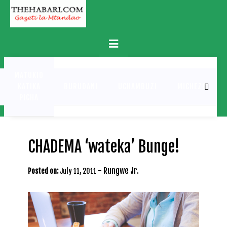
Skip
to
content
Primary
Menu
MATUKIO
KATIKA
BURUDANI
UCHAMBUZI
MICHEZO
PICHA
CHADEMA ‘wateka’ Bunge!
-
Rungwe Jr.
Posted on:
July 11, 2011