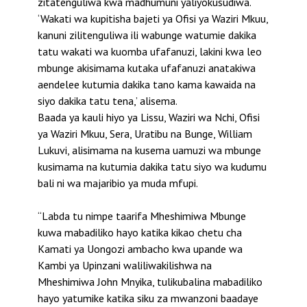
zitatenguliwa kwa madhumuni yaliyokusudiwa.
‘Wakati wa kupitisha bajeti ya Ofisi ya Waziri Mkuu,
kanuni zilitenguliwa ili wabunge watumie dakika
tatu wakati wa kuomba ufafanuzi, lakini kwa leo
mbunge akisimama kutaka ufafanuzi anatakiwa
aendelee kutumia dakika tano kama kawaida na
siyo dakika tatu tena,’ alisema.
Baada ya kauli hiyo ya Lissu, Waziri wa Nchi, Ofisi
ya Waziri Mkuu, Sera, Uratibu na Bunge, William
Lukuvi, alisimama na kusema uamuzi wa mbunge
kusimama na kutumia dakika tatu siyo wa kudumu
bali ni wa majaribio ya muda mfupi.
“Labda tu nimpe taarifa Mheshimiwa Mbunge
kuwa mabadiliko hayo katika kikao chetu cha
Kamati ya Uongozi ambacho kwa upande wa
Kambi ya Upinzani waliliwakilishwa na
Mheshimiwa John Mnyika, tulikubalina mabadiliko
hayo yatumike katika siku za mwanzoni baadaye