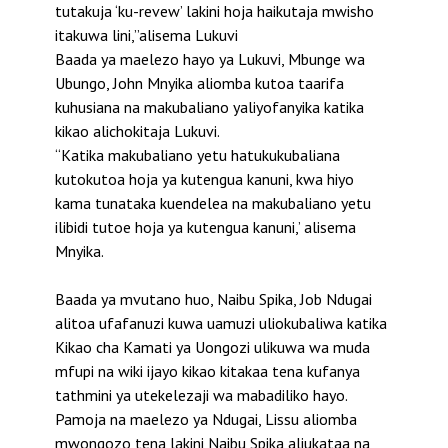
tutakuja ‘ku-revew’ lakini hoja haikutaja mwisho
itakuwa lini,”alisema Lukuvi
Baada ya maelezo hayo ya Lukuvi, Mbunge wa
Ubungo, John Mnyika aliomba kutoa taarifa
kuhusiana na makubaliano yaliyofanyika katika
kikao alichokitaja Lukuvi.
“Katika makubaliano yetu hatukukubaliana
kutokutoa hoja ya kutengua kanuni, kwa hiyo
kama tunataka kuendelea na makubaliano yetu
ilibidi tutoe hoja ya kutengua kanuni,’ alisema
Mnyika.
Baada ya mvutano huo, Naibu Spika, Job Ndugai
alitoa ufafanuzi kuwa uamuzi uliokubaliwa katika
Kikao cha Kamati ya Uongozi ulikuwa wa muda
mfupi na wiki ijayo kikao kitakaa tena kufanya
tathmini ya utekelezaji wa mabadiliko hayo.
Pamoja na maelezo ya Ndugai, Lissu aliomba
mwongozo tena lakini Naibu Spika aliukataa na