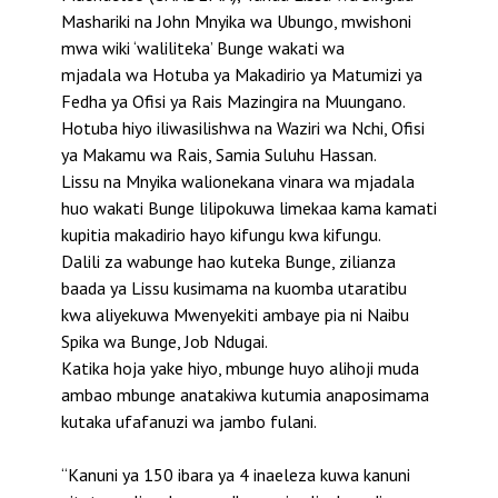
Mashariki na John Mnyika wa Ubungo, mwishoni
mwa wiki ‘waliliteka’ Bunge wakati wa
mjadala wa Hotuba ya Makadirio ya Matumizi ya
Fedha ya Ofisi ya Rais Mazingira na Muungano.
Hotuba hiyo iliwasilishwa na Waziri wa Nchi, Ofisi
ya Makamu wa Rais, Samia Suluhu Hassan.
Lissu na Mnyika walionekana vinara wa mjadala
huo wakati Bunge lilipokuwa limekaa kama kamati
kupitia makadirio hayo kifungu kwa kifungu.
Dalili za wabunge hao kuteka Bunge, zilianza
baada ya Lissu kusimama na kuomba utaratibu
kwa aliyekuwa Mwenyekiti ambaye pia ni Naibu
Spika wa Bunge, Job Ndugai.
Katika hoja yake hiyo, mbunge huyo alihoji muda
ambao mbunge anatakiwa kutumia anaposimama
kutaka ufafanuzi wa jambo fulani.
“Kanuni ya 150 ibara ya 4 inaeleza kuwa kanuni