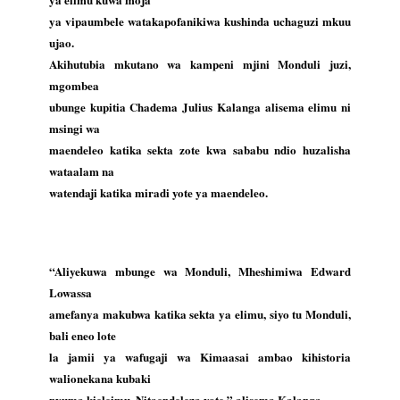
ya vipaumbele watakapofanikiwa kushinda uchaguzi mkuu
ujao.
Akihutubia mkutano wa kampeni mjini Monduli juzi,
mgombea
ubunge kupitia Chadema Julius Kalanga alisema elimu ni
msingi wa
maendeleo katika sekta zote kwa sababu ndio huzalisha
wataalam na
watendaji katika miradi yote ya maendeleo.
“Aliyekuwa mbunge wa Monduli, Mheshimiwa Edward
Lowassa
amefanya makubwa katika sekta ya elimu, siyo tu Monduli,
bali eneo lote
la jamii ya wafugaji wa Kimaasai ambao kihistoria
walionekana kubaki
nyuma kieleimu. Nitaendeleza yote,” alisema Kalanga