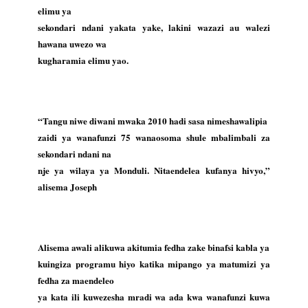
elimu ya
sekondari ndani yakata yake, lakini wazazi au walezi
hawana uwezo wa
kugharamia elimu yao.
“Tangu niwe diwani mwaka 2010 hadi sasa nimeshawalipia
zaidi ya wanafunzi 75 wanaosoma shule mbalimbali za
sekondari ndani na
nje ya wilaya ya Monduli. Nitaendelea kufanya hivyo,”
alisema Joseph
Alisema awali alikuwa akitumia fedha zake binafsi kabla ya
kuingiza programu hiyo katika mipango ya matumizi ya
fedha za maendeleo
ya kata ili kuwezesha mradi wa ada kwa wanafunzi kuwa