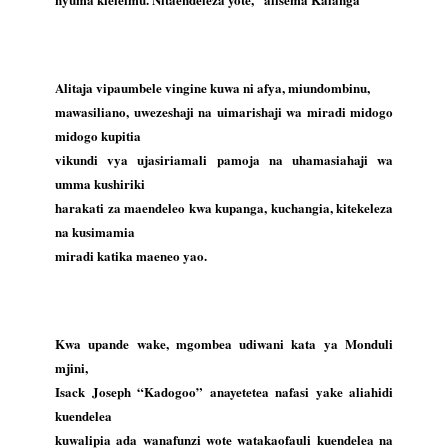
Alitaja vipaumbele vingine kuwa ni afya, miundombinu,
mawasiliano, uwezeshaji na uimarishaji wa miradi midogo
midogo kupitia
vikundi vya ujasiriamali pamoja na uhamasiahaji wa
umma kushiriki
harakati za maendeleo kwa kupanga, kuchangia, kitekeleza
na kusimamia
miradi katika maeneo yao.
Kwa upande wake, mgombea udiwani kata ya Monduli
mjini,
Isack Joseph “Kadogoo” anayetetea nafasi yake aliahidi
kuendelea
kuwalipia ada wanafunzi wote watakaofauli kuendelea na