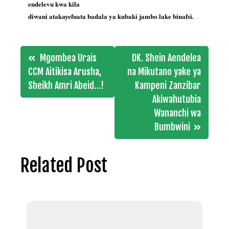
endelevu kwa kila
diwani atakayefuata badala ya kubaki jambo lake binafsi.
Post
Mgombea Urais
DK. Shein Aendelea
navigation
CCM Aitikisa Arusha,
na Mikutano yake ya
Sheikh Amri Abeid…!
Kampeni Zanzibar
Akiwahutubia
Wananchi wa
Bumbwini
Related Post