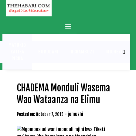
Skip
to
content
Primary
Menu
MATUKIO
KATIKA
BURUDANI
UCHAMBUZI
MICHEZO
PICHA
CHADEMA Monduli Wasema
Wao Wataanza na Elimu
-
jomushi
Posted on:
October 7, 2015